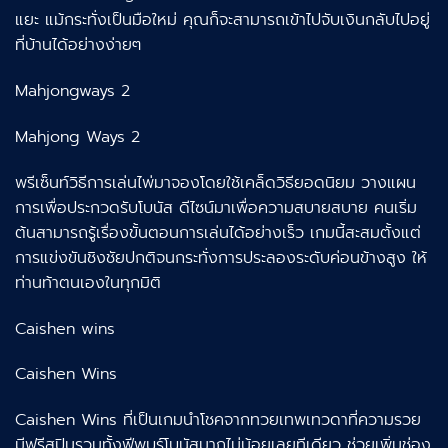
แยะ แม้กระทั่งเป็นมือใหม่ คุณก็จะสามารถเข้าไปจับเงินกลับไปอยู่
ที่บ้านได้อย่างง่ายๆ
Mahjongways 2
Mahjong Ways 2
พรีเซ็นท์วิธีการเล่นไพ่มาจองโดยใช้เคล็ดวิธียอดนิยม วางแผน
การเพื่อประกวดรับโบนัส ดีไซน์มาเพื่อความสบายสบาย คนเริ่ม
ต้นสามารถรู้เรื่องขั้นตอนการเล่นได้อย่างเร็ว เกมนี้สะสมตั้งแต่
การแข่งขันชิงชัยปกติจนกระทั่งการประลองระดับค่อนข้างสูง ให้
ท่านท้าตนเองในทุกมิติ
Caishen wins
Caishen Wins
Caishen Wins ที่เป็นเกมนำโชคจากทวยเทพเทวดาที่ความรวย
มีฟรีสปินรวมทั้งฟีพบร์โบนัสมากไม่น้อยเลยทีเดียว ช่วยเพิ่มช่อง