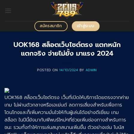
ข้าม
ไป
ยัง
เนื้อหา
เข้าสู่ระบบ
สมัครสมาชิก
UOK168 สล็อตเว็บไซต์ตรง แตกหนัก
แตกจริง จ่ายไม่ยั้ง มาแรง 2024
POSTED ON
14/10/2024
BY
ADMIN
UOK168 สล็อตเว็บไซต์ตรง เว็บที่เปิดให้บริการโดยตรงจากค่าย
เกม ไม่ผ่านตัวกลางหรือเอเย่นต์ ลดการเสี่ยงสำหรับเพื่อการ
โดนโกงและก็เพิ่มความมั่นใจให้กับผู้เล่นได้อย่างดีเยี่ยม เกม
สล็อต ในปีนี้ยังมากับฟีพบร์ใหม่ๆที่ช่วยเพิ่มช่องทางสำหรับการ
ชนะ รวมทั้งทำให้การเล่นสนุกสนานเพิ่มขึ้น ตัวอย่างเช่น โบนัส