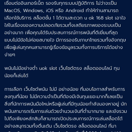
เชื่อมต่ออินเทอร์เน็ต รองรับทุกระบบปฏิบัติการ ไม่ว่าจะเป็น
MacOS, Windows, iOS หรือ Android ทำให้ท่านสามารถ
เลือกใช้บริการ สล็อตชั้น 1 ได้ตามสะดวก u ok 168 slot เอาใจ
ใส่ในเรื่องของความปลอดภัยรวมทั้งเสถียรภาพของระบบเป็น
อย่างมาก เพื่อคุณได้รับประสบการณ์การพนันที่ดีเยี่ยมที่สุด
แบบไม่มีข้อไม่ค่อยสบายใจ มีการรองรับภาษาไทยรวมทั้งอังกฤษ
เพื่อผู้เล่นทุกคนสามารถรู้เรื่องข้อมูลรวมทั้งการบริการได้อย่าง
ง่ายๆ
พนันไม่มีอย่างต่ำ uok slot เว็บไซต์ตรง สล็อตออนไลน์ ทุน
น้อยก็เล่นได้
การเลือก เว็บไซต์พนัน ไม่มี อย่างน้อย ที่มอบโอกาสสำหรับการ
ลงทุนที่น้อย ไม่มีความจำเป็นที่ต้องมีเงินทุนเยอะมากก็เลยเป็น
สิ่งที่นักการพนันมือใหม่หรือผู้เล่นที่มีทุนน้อยกำลังมองหาอยู่ นัก
พนันสามารถเริ่มการเล่นด้วยจำนวนเงินที่ต่ำมากมาย และยังรวม
ไปถึงเพียงหลักสิบก็สามารถเปิดประสบการณ์การเล่นสล็อตได้
อย่างสนุกรวมทั้งตื่นเต้น เว็บไซต์ตรง สล็อตออนไลน์ ที่มา