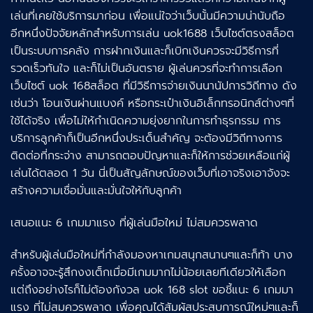
เล่นที่เคยใช้บริการมาก่อน เพื่อแน่ใจว่าเว็บนั้นมีความน่านับถือ
อีกหนึ่งปัจจัยหลักสำหรับการเล่น uok1688 เว็บไซต์ตรงสล็อต
เป็นระบบการคลัง การฝากเงินและก็เบิกเงินควรจะมีวิธีการที่
รวดเร็วทันใจ และก็ไม่เป็นอันตราย ผู้เล่นควรที่จะทำการเลือก
เว็บไซต์ uok 168สล็อต ที่มีวิธีการจ่ายเงินนานัปการวิถีทาง ดัง
เช่นว่า โอนเงินผ่านแบงค์ หรือกระเป๋าเงินอิเล็กทรอนิกส์ต่างๆที่
ใช้ได้จริง เพื่อไม่ให้กำเนิดความยุ่งยากในการทำธุรกรรม การ
บริการลูกค้าก็เป็นอีกหนึ่งประเด็นสำคัญ จะต้องมีวิถีทางการ
ติดต่อที่กระจ่าง สามารถตอบปัญหาและก็ให้การช่วยเหลือแก่ผู้
เล่นได้ตลอด 1 วัน นี่เป็นสัญลักษณ์ของเว็บที่เอาจริงเอาจังจะ
สร้างความเชื่อมั่นและมั่นใจให้กับลูกค้า
เสนอแนะ 6 เกมมาแรง ที่ผู้เล่นมือใหม่ ไม่สมควรพลาด
สำหรับผู้เล่นมือใหม่ที่กำลังมองหาเกมสนุกสนานๆและก็ท้า บาง
ครั้งอาจจะรู้สึกงงเต็กเมื่อมีเกมมากไม่น้อยเลยทีเดียวให้เลือก
แต่ถึงอย่างไรก็ไม่ต้องกังวล uok 168 slot ขอชี้แนะ 6 เกมมา
แรง ที่ไม่สมควรพลาด เพื่อคุณได้สัมผัสประสบการณ์ใหม่ๆและก็