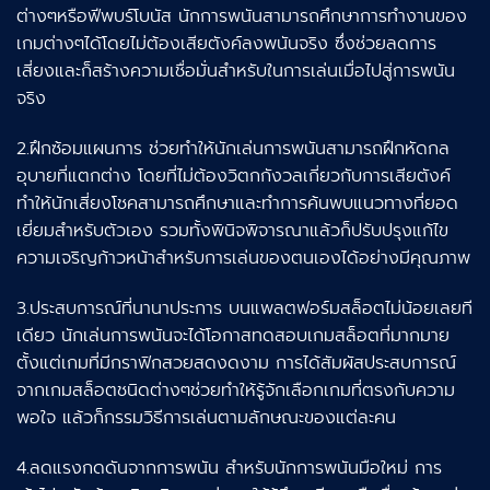
ต่างๆหรือฟีพบร์โบนัส นักการพนันสามารถศึกษาการทำงานของ
เกมต่างๆได้โดยไม่ต้องเสียตังค์ลงพนันจริง ซึ่งช่วยลดการ
เสี่ยงและก็สร้างความเชื่อมั่นสำหรับในการเล่นเมื่อไปสู่การพนัน
จริง
2.ฝึกซ้อมแผนการ ช่วยทำให้นักเล่นการพนันสามารถฝึกหัดกล
อุบายที่แตกต่าง โดยที่ไม่ต้องวิตกกังวลเกี่ยวกับการเสียตังค์
ทำให้นักเสี่ยงโชคสามารถศึกษาและทำการค้นพบแนวทางที่ยอด
เยี่ยมสำหรับตัวเอง รวมทั้งพินิจพิจารณาแล้วก็ปรับปรุงแก้ไข
ความเจริญก้าวหน้าสำหรับการเล่นของตนเองได้อย่างมีคุณภาพ
3.ประสบการณ์ที่นานาประการ บนแพลตฟอร์มสล็อตไม่น้อยเลยที
เดียว นักเล่นการพนันจะได้โอกาสทดสอบเกมสล็อตที่มากมาย
ตั้งแต่เกมที่มีกราฟิกสวยสดงดงาม การได้สัมผัสประสบการณ์
จากเกมสล็อตชนิดต่างๆช่วยทำให้รู้จักเลือกเกมที่ตรงกับความ
พอใจ แล้วก็กรรมวิธีการเล่นตามลักษณะของแต่ละคน
4.ลดแรงกดดันจากการพนัน สำหรับนักการพนันมือใหม่ การ