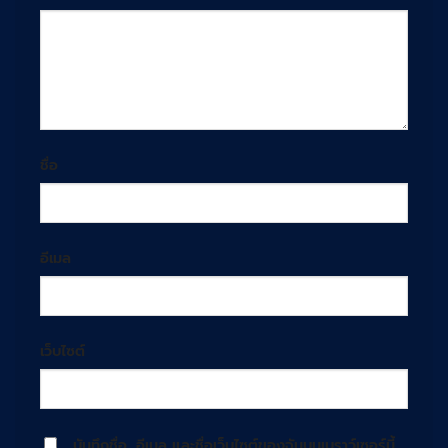
ชื่อ
อีเมล
เว็บไซต์
บันทึกชื่อ, อีเมล และชื่อเว็บไซต์ของฉันบนเบราว์เซอร์นี้