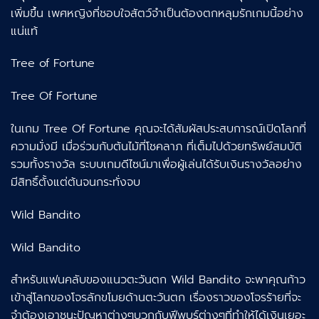
เพิ่มขึ้น เพศหญิงที่ชอบใจสัตว์จำเป็นต้องตกหลุมรักเกมนี้อย่าง
แน่แท้
Tree of Fortune
Tree Of Fortune
ในเกม Tree Of Fortune คุณจะได้สัมผัสประสบการณ์เปิดโลกที่
ความมั่งมี เมื่อร่วมกับต้นไม้ที่โชคลาภ ที่เต็มไปด้วยทรัพย์สมบัติ
รวมทั้งรางวัล ระบบเกมดีไซน์มาเพื่อผู้เล่นได้รับเงินรางวัลอย่าง
มีสิทธิ์ตั้งแต่ต้นจนกระทั่งจบ
Wild Bandito
Wild Bandito
สำหรับแฟนคลับของแนวตะวันตก Wild Bandito จะพาคุณก้าว
เข้าสู่โลกของโจรลักขโมยด้านตะวันตก เรื่องราวของโจรร้ายที่จะ
จำต้องเอาชนะปัญหาต่างๆบวกกับฟีพบร์ต่างๆที่ทำให้ได้เงินเยอะ