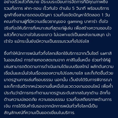
อย่างเร็วแล้วก็สบาย มีระบบระเบียบการจัดการที่มีคุณภาพซึ่ง
รวมทั้งการ ฝาก-ถอน เร็วทันใจ ด้านใน 5 วินาที พร้อมบริการ
ลูกค้าซึ่งสามารถตอบปัญหา รวมทั้งขจัดปัญหาได้ตลอด 1 วัน
คณะทำงานผู้ที่มีความเชี่ยวชาญของ gaming บาคาร่า ตั้งใจ
จริงที่จะให้บริการที่เหมาะสมที่สุดแก่ผู้เล่น เพื่อสร้างความชอบใจ
แล้วก็ความวางใจในระยะยาว ไม่เฉพาะแต่เป็นแหล่งเกมสนุก น่า
เร้าใจ แม้กระนั้นยังมีความเป็นธรรมรวมทั้งโปร่งใส
ซึ่งทำให้นักการพนันทั่วทั้งโลกเลือกใช้บริการจากเว็บไซต์ saคาสิ
โนออนไลน์ การถ่ายทอดสดเกมจาก คาสิโนชั้นหนึ่ง ช่วยทำให้ผู้
เล่นสามารถติดตามการดำเนินเกมได้แบบเรียลไทม์ ผลักดันความ
เชื่อมั่นและมั่นใจในเรื่องของความโปร่งสบายใส และก็เกิดขึ้นด้วย
มาตรฐานการเล่นที่ชอบธรรม นอกนั้น เว็บยังได้รับการพิจารณา
และก็การันตีจากหน่วยงานชั้นหนึ่งในแวดวงเกมออนไลน์ เพื่อค้ำ
ประกันว่ามีการกระทำตามมาตรฐานระดับสากลในทุกด้าน อีกทั้ง
ด้านความปลอดภัย ความชอบธรรม รวมทั้งเสถียรภาพด้านการ
เงิน การได้รับคำรับรองจากนักการพนันทั่วทั้งโลกนี้เป็น
สัญลักษณ์ที่ความเป็นยอดเยี่ยมในบริการ.