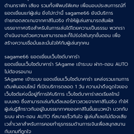
ด้านกราฟิก เสียง รวมทั้งฟีพบร์พิเศษ เพื่อมอบประสบการณ์ที่
ยอดเยี่ยมแก่ผู้เล่น ยิ่งไปกว่านี้ sagame66 ยังมีบริการ
ถ่ายทอดสดเกมจากคาสิโนจริง ทำให้ผู้เล่นสามารถสัมผัส
บรรยากาศจริงสำหรับในการเล่นได้โดยความเป็นธรรม พวกเรา
ดำเนินงานด้วยความสามารถและก็โปร่งใสในทุกขั้นตอน เพื่อ
สร้างความเชื่อมั่นและมั่นใจให้กับผู้เล่นทุกคน
sagame66 ยอดเยี่ยมเว็บไซต์บาคาร่า
ยอดเยี่ยมเว็บไซต์บาคาร่า SAgame เข้าระบบ ฝาก-ถอน AUTO
ไม่ต้องรอนาน
SAgame เข้าระบบ ยอดเยี่ยมเว็บไซต์บาคาร่า แหล่งรวมเกมการ
เดิมพันออนไลน์ ที่เปิดบริการตลอด 1 วัน ความน่าดึงดูดใจของ
เว็บไซต์แห่งนี้อยู่ที่การให้บริการ เว็บไซต์บาคาร่าสดเรียลไทม์
แบบสด ซึ่งสามารถเล่นกับดีลเลอร์สาวสวยจากคาสิโนจริง ทำให้
ผู้เล่นรู้สึกราวกับอยู่ในบรรยากาศของคาสิโนชั้นแนวหน้า บวกกับ
ระบบ ฝาก-ถอน AUTO ที่สบายเร็วทันใจ ผู้เล่นก็เลยไม่ต้องเสีย
เวล่ำเวลาสำหรับการคอยทำธุรกรรมด้านการเงินเพื่อสนุกสนาน
กับเกมที่ถูกใจ