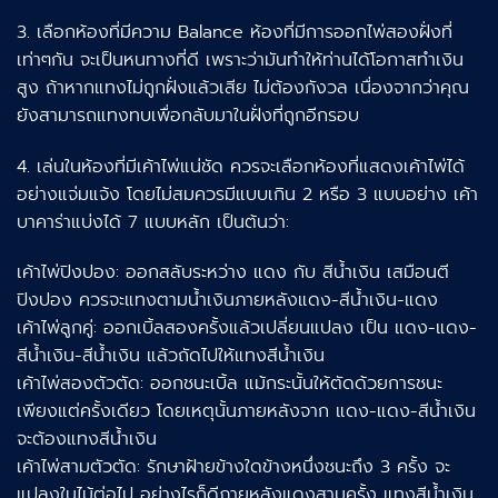
3. เลือกห้องที่มีความ Balance ห้องที่มีการออกไพ่สองฝั่งที่
เท่าๆกัน จะเป็นหนทางที่ดี เพราะว่ามันทำให้ท่านได้โอกาสทำเงิน
สูง ถ้าหากแทงไม่ถูกฝั่งแล้วเสีย ไม่ต้องกังวล เนื่องจากว่าคุณ
ยังสามารถแทงทบเพื่อกลับมาในฝั่งที่ถูกอีกรอบ
4. เล่นในห้องที่มีเค้าไพ่แน่ชัด ควรจะเลือกห้องที่แสดงเค้าไพ่ได้
อย่างแจ่มแจ้ง โดยไม่สมควรมีแบบเกิน 2 หรือ 3 แบบอย่าง เค้า
บาคาร่าแบ่งได้ 7 แบบหลัก เป็นต้นว่า:
เค้าไพ่ปิงปอง: ออกสลับระหว่าง แดง กับ สีน้ำเงิน เสมือนตี
ปิงปอง ควรจะแทงตามน้ำเงินภายหลังแดง-สีน้ำเงิน-แดง
เค้าไพ่ลูกคู่: ออกเบิ้ลสองครั้งแล้วเปลี่ยนแปลง เป็น แดง-แดง-
สีน้ำเงิน-สีน้ำเงิน แล้วถัดไปให้แทงสีน้ำเงิน
เค้าไพ่สองตัวตัด: ออกชนะเบิ้ล แม้กระนั้นให้ตัดด้วยการชนะ
เพียงแต่ครั้งเดียว โดยเหตุนั้นภายหลังจาก แดง-แดง-สีน้ำเงิน
จะต้องแทงสีน้ำเงิน
เค้าไพ่สามตัวตัด: รักษาฝ้ายข้างใดข้างหนึ่งชนะถึง 3 ครั้ง จะ
แปลงในไม้ต่อไป อย่างไรก็ดีภายหลังแดงสามครั้ง แทงสีน้ำเงิน