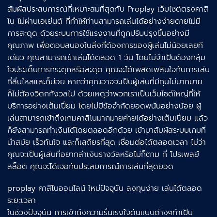
สัมผัสประสบการณ์ที่เหมาะสมที่สุดกับ Proplay เว็บไซต์ตรงคาสิ
โน ไม่ผ่านเอเย่นต์ ที่ทำให้ท่านสามารถเล่นได้อย่างง่ายดายไม่มี
การสะดุด ด้วยระบบการใช้แรงงานที่ถูกปรับปรุงขึ้นอย่างมี
คุณภาพ เพื่อตอบสนองในสิ่งที่ต้องการของผู้เล่นไม่น้อยเลยที
เดียว คุณสามารถเข้าเล่นได้ตลอด 1 วัน โดยไม่จำเป็นต้องกลุ้ม
ใจประเด็นการกระตุกหรือสะดุด คุณจะได้เพลิดเพลินใจกับการเล่น
ที่ลื่นไหลและก็บ่อย หากว่าคุณอาจจะเป็นผู้เล่นที่มีทุนไม่มากมาย
ก็ไม่ต้องวิตกกังวลไป ด้วยเหตุว่าพวกเราเป็นเว็บไซต์ใหญ่ที่ให้
บริการอย่างเต็มเปี่ยม โดยไม่มีข้อจำกัดยอดพนันอย่างน้อย ผู้
เล่นสามารถเข้าถึงเกมคาสิโนมากมายค่ายได้อย่างเต็มเปี่ยม แล้ว
ก็ยังสามารถทำเงินได้โดยตลอดอีกด้วย เข้ามาสัมผัสระบบเกมที่
นำสมัย เร็วทันใจ และก็เสถียรที่สุด เชื่อมต่อได้ตลอดเวลา ไม่ว่า
คุณจะเป็นผู้เล่นที่อยากล่าเงินรางวัลหรือไม่ก็ตาม ที่ โปรเพลย์
สล็อต คุณจะได้เจอกับประสบการณ์การเล่นที่สุดยอด
proplay คาสิโนออนไลน์ ใหม่ปัจจุบัน ลงทุนง่าย เล่นได้ตลอด
ระยะเวลา
ในช่วงปัจจุบัน การเข้าถึงความรื่นเริงใจต้นแบบต่างๆทำเป็น