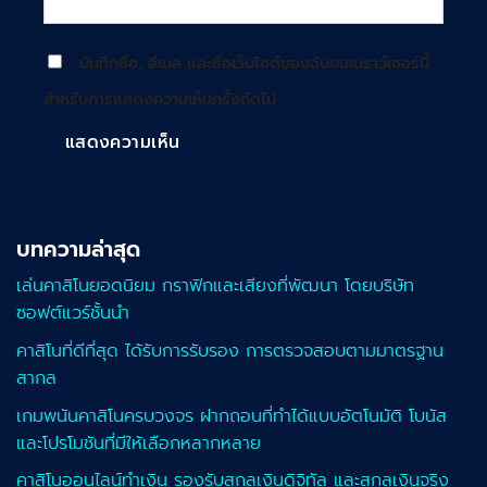
บันทึกชื่อ, อีเมล และชื่อเว็บไซต์ของฉันบนเบราว์เซอร์นี้
สำหรับการแสดงความเห็นครั้งถัดไป
บทความล่าสุด
เล่นคาสิโนยอดนิยม กราฟิกและเสียงที่พัฒนา โดยบริษัท
ซอฟต์แวร์ชั้นนำ
คาสิโนที่ดีที่สุด ได้รับการรับรอง การตรวจสอบตามมาตรฐาน
สากล
เกมพนันคาสิโนครบวงจร ฝากถอนที่ทำได้แบบอัตโนมัติ โบนัส
และโปรโมชันที่มีให้เลือกหลากหลาย
คาสิโนออนไลน์ทำเงิน รองรับสกุลเงินดิจิทัล และสกุลเงินจริง