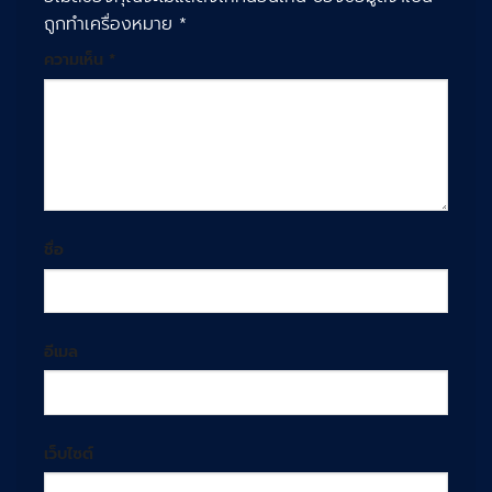
ถูกทำเครื่องหมาย
*
ความเห็น
*
ชื่อ
อีเมล
เว็บไซต์