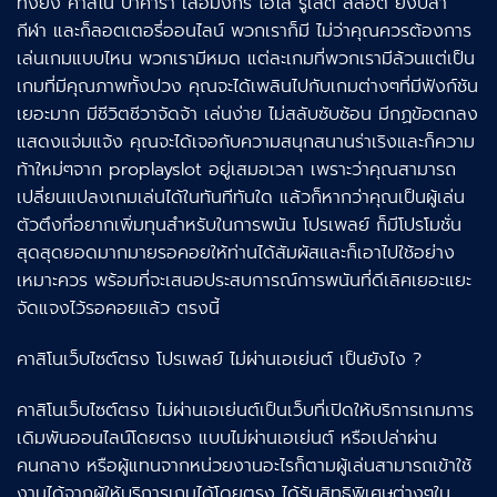
ทั้งยัง คาสิโน บาคาร่า เสือมังกร ไฮโล รูเล็ต สล็อต ยิงปลา
กีฬา และก็ลอตเตอรี่ออนไลน์ พวกเราก็มี ไม่ว่าคุณควรต้องการ
เล่นเกมแบบไหน พวกเรามีหมด แต่ละเกมที่พวกเรามีล้วนแต่เป็น
เกมที่มีคุณภาพทั้งปวง คุณจะได้เพลินไปกับเกมต่างๆที่มีฟังก์ชัน
เยอะมาก มีชีวิตชีวาจัดจ้า เล่นง่าย ไม่สลับซับซ้อน มีกฏข้อตกลง
แสดงแจ่มแจ้ง คุณจะได้เจอกับความสนุกสนานร่าเริงและก็ความ
ท้าใหม่ๆจาก proplayslot อยู่เสมอเวลา เพราะว่าคุณสามารถ
เปลี่ยนแปลงเกมเล่นได้ในทันทีทันใด แล้วก็หากว่าคุณเป็นผู้เล่น
ตัวตึงที่อยากเพิ่มทุนสำหรับในการพนัน โปรเพลย์ ก็มีโปรโมชั่น
สุดสุดยอดมากมายรอคอยให้ท่านได้สัมผัสและก็เอาไปใช้อย่าง
เหมาะควร พร้อมที่จะเสนอประสบการณ์การพนันที่ดีเลิศเยอะแยะ
จัดแจงไว้รอคอยแล้ว ตรงนี้
คาสิโนเว็บไซต์ตรง โปรเพลย์ ไม่ผ่านเอเย่นต์ เป็นยังไง ?
คาสิโนเว็บไซต์ตรง ไม่ผ่านเอเย่นต์เป็นเว็บที่เปิดให้บริการเกมการ
เดิมพันออนไลน์โดยตรง แบบไม่ผ่านเอเย่นต์ หรือเปล่าผ่าน
คนกลาง หรือผู้แทนจากหน่วยงานอะไรก็ตามผู้เล่นสามารถเข้าใช้
งานได้จากผู้ให้บริการเกมได้โดยตรง ได้รับสิทธิพิเศษต่างๆใน