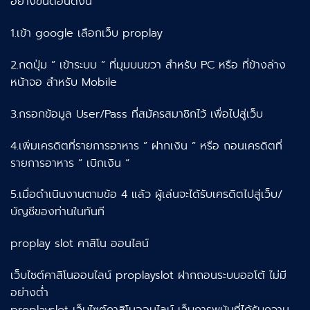
อย่างขั้นตอนดังนี้
1.เข้า google เลือกเว็บ proplay
2.กดปุ่ม ” เข้าระบบ ” ที่มุมบนขวา สำหรับ PC หรือ ที่ข้างล่าง
หน้าจอ สำหรับ Mobile
3.กรอกข้อมูล User/Pass ที่สมัครสมาชิกไว้ เพื่อไปสู่เว็บ
4.เพิ่มเครดิตที่รายการอาหาร ” ฝากเงิน ” หรือ ถอนเครดิตที่
รายการอาหาร ” เบิกเงิน “
5.เมื่อดำเนินงานตามข้อ 4 แล้ว ผู้เล่นจะได้รับเครดิตไปสู่เว็บ/
บัญชีของท่านในทันที
proplay slot คาสิโน ออนไลน์
เว็บไซต์คาสิโนออนไลน์ proplayslot ฝากถอนระบบออโต้ ไม่มี
อย่างต่ำ
proplayslot เว็บไซต์คาสิโนออนไลน์ เว็บการพนันที่ได้รับความ