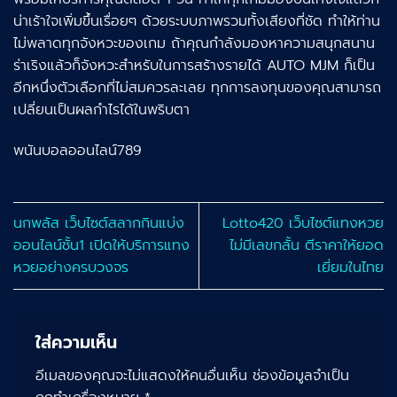
น่าเร้าใจเพิ่มขึ้นเรื่อยๆ ด้วยระบบภาพรวมทั้งเสียงที่ชัด ทำให้ท่าน
ไม่พลาดทุกจังหวะของเกม ถ้าคุณกำลังมองหาความสนุกสนาน
ร่าเริงแล้วก็จังหวะสำหรับในการสร้างรายได้ AUTO MJM ก็เป็น
อีกหนึ่งตัวเลือกที่ไม่สมควรละเลย ทุกการลงทุนของคุณสามารถ
เปลี่ยนเป็นผลกำไรได้ในพริบตา
พนันบอลออนไลน์789
นกพลัส เว็บไซต์สลากกินแบ่ง
Lotto420 เว็บไซต์แทงหวย
ออนไลน์ชั้น1 เปิดให้บริการแทง
ไม่มีเลขกลั้น ตีราคาให้ยอด
หวยอย่างครบวงจร
เยี่ยมในไทย
ใส่ความเห็น
อีเมลของคุณจะไม่แสดงให้คนอื่นเห็น
ช่องข้อมูลจำเป็น