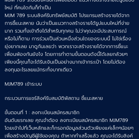
MJM 789 ระบบลิงค์รับทรัพย์สมบัติ แนวทางสร้างรายได้รูปแบบ
ใหม่ ที่คนใดกันก็ทำเป็น
MJM 789 ระบบลิงค์รับทรัพย์สมบัติ โปรแกรมสร้างรายได้จาก
การชี้แนะสหาย นับว่าเป็นแนวทางสร้างรายได้รูปแบบใหม่ที่ง่าย
มาก รวมทั้งเข้าถึงได้สำหรับทุกคน ไม่ว่าคุณจะมีประสบการณ์
หรือไม่ก็ตาม การร่วมเป็นส่วนหนึ่งส่วนใดของระบบนี้ ไม่ใช่เรื่อง
ยุ่งยากเลย มาดูกันเลยว่า พวกเราจะสร้างรายได้จากการชี้แนะ
เพื่อนพ้องกันยังไง โดยการทำตามขั้นตอนดังนี้ได้เลยกล้วยๆ
เพียงนี้คุณก็จะได้รับเงินเป็นอย่างมากเข้ากระเป๋า โดยไม่ต้อง
ลงทุนอะไรเลยแม้กระทั้งบาทเดียว
MJM789 เข้าระบบ
กระบวนการแชร์ลิงค์รับสมบัติพัสถาน ชี้แนะสหาย
ขั้นตอนที่ 1 : ลงทะเบียนสมัครสมาชิก
อันดับแรกเลย คุณจำต้อง ลงทะเบียนสมัครสมาชิก MJM789
โดยเข้าไปที่เว็บหลักและก็กรอกข้อมูลส่วนตัวเพียงแค่เล็กๆน้อยๆ
เพื่อสร้างบัญชีผู้ใช้ของคุณ ถ้าหากทำเสร็จแล้ว คุณจะได้รับลิงค์