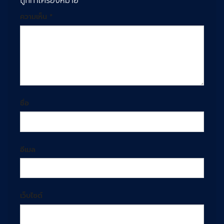
ถูกทำเครื่องหมาย
*
ความเห็น
*
ชื่อ
อีเมล
เว็บไซต์