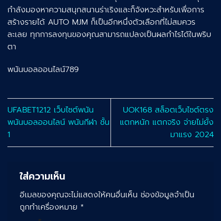
กำลังมองหาความสนุกสนานร่าเริงและก็จังหวะสำหรับเพื่อการ
สร้างรายได้ AUTO MJM ก็เป็นอีกหนึ่งตัวเลือกที่ไม่สมควร
ละเลย ทุกการลงทุนของคุณสามารถแปลงเป็นผลกำไรได้ในพริบ
ตา
พนันบอลออนไลน์789
UFABET1212 เว็บไซต์พนัน
UOK168 สล็อตเว็บไซต์ตรง
พนันบอลออนไลน์ พนันกีฬา ชั้น
แตกหนัก แตกจริง จ่ายไม่ยั้ง
1
มาแรง 2024
ใส่ความเห็น
อีเมลของคุณจะไม่แสดงให้คนอื่นเห็น
ช่องข้อมูลจำเป็น
ถูกทำเครื่องหมาย
*