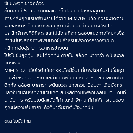
ชี้แนะพวกเขาอีกด้วย
ขั้นตอนที่ 5 : ติดตามผลแล้วก็เปลี่ยนแปลงกลอุบาย
ภายหลังคุณเริ่มสร้างรายได้จาก MJM789 แล้ว ควรจะติดตาม
ผลของการดำเนินการของคุณ เพื่อมองว่าหนทางไหนได้
ประสิทธิภาพที่ดีที่สุด และไม่ลังเลที่จะทดสอบแนวทางใหม่ๆเพื่อ
ทำให้มีประสิทธิภาพเพิ่มมากขึ้นสำหรับเพื่อการสร้างรายได้
คลิก กลับสู่รายการอาหารข้างบน
โปรโมชั่นสุดคุ้ม เล่นได้อีกทั้ง คาสิโน สล็อต บาคาร่า พนันบอล
แทงหวย
MJM SLOT เว็บไซต์สล็อตออนไลน์ชั้น1 ที่มาพร้อมโปรโมชั่นสุด
คุ้ม สำหรับคอคาสิโน และก็เกมพนันทุกหมวดหมู่ สนุกสนานได้
อีกทั้ง สล็อต บาคาร่า พนันบอล แทงหวย ยิงปลา เสือมังกร
แล้วก็เกมอื่นๆข้างในเว็บไซต์ สัมผัสความเพลิดเพลินไปกับเกมที่
นานัปการ พร้อมโบนัสแล้วก็คำแนะนำพิเศษ ที่ทำให้การเล่นของ
คุณมีความคุ้มราคาแล้วก็น่าตื่นตาตื่นใจมากขึ้น
ขณะโบนัสไทม์