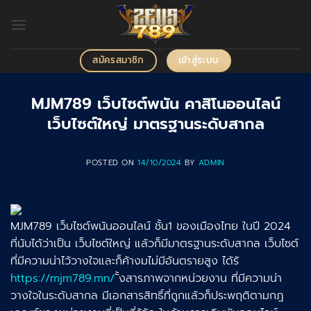
ข้าม
ไป
ยัง
เนื้อหา
เข้าสู่ระบบ
สมัครสมาชิก
MJM789 เว็บไซต์พนัน คาสิโนออนไลน์
เว็บไซต์ใหญ่ มาตรฐานระดับสากล
POSTED ON
14/10/2024
BY
ADMIN
MJM789 เว็บไซต์พนันออนไลน์ ชั้น1 ของเมืองไทย ในปี 2024
ที่นับได้ว่าเป็น เว็บไซต์ใหญ่ แล้วก็มีมาตรฐานระดับสากล เว็บไซต์
ที่มีความน่าไว้วางใจและก็ค้างมไม่มีอันตรายสูง ได้รั
https://mjm789.mn/
ั้งสารภาพจากหน่วยงาน ที่มีความน่า
วางใจในระดับสากล มีเอกสารสิทธิ์ที่ถูกแล้วก็ประพฤติตามกฎ