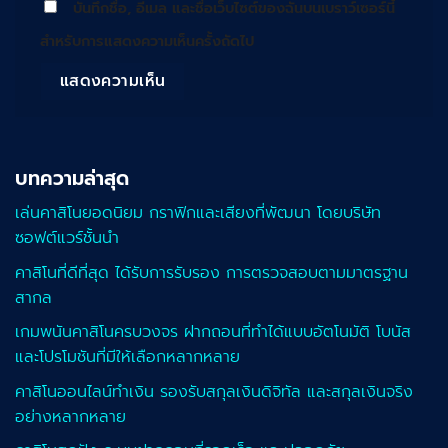
บันทึกชื่อ, อีเมล และชื่อเว็บไซต์ของฉันบนเบราว์เซอร์นี้
สำหรับการแสดงความเห็นครั้งถัดไป
บทความล่าสุด
เล่นคาสิโนยอดนิยม กราฟิกและเสียงที่พัฒนา โดยบริษัท
ซอฟต์แวร์ชั้นนำ
คาสิโนที่ดีที่สุด ได้รับการรับรอง การตรวจสอบตามมาตรฐาน
สากล
เกมพนันคาสิโนครบวงจร ฝากถอนที่ทำได้แบบอัตโนมัติ โบนัส
และโปรโมชันที่มีให้เลือกหลากหลาย
คาสิโนออนไลน์ทำเงิน รองรับสกุลเงินดิจิทัล และสกุลเงินจริง
อย่างหลากหลาย