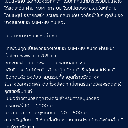
โบนัสพิเศษ และก็ของขวัญฯลฯ โดยทุกคนสามารถร่วมบันเทิงใจ
ได้แต่ละวัน ผ่าน MJM เข้าระบบ โดยไม่ต้องจ่ายเงินใดๆก็ตาม
โดยเหตุนี้ อย่าคอยช้า ร่วมสนุกสนานกับ วงล้อนำโชค สุดรื่นเริง
ข้างในเว็บไซต์ MJM789 กันเหอะ
แนวทางการเล่นวงล้อนำโชค
แค่เพียงคุณเป็นพวกของเว็บไซต์ MJM789 สมัคร ผ่านหน้า
เว็บไซต์ www.mjm789.mn
เข้าระบบฝากเงินประพฤติตามข้อตกลงที่ระบุ
คลิกที่ “วงล้อนำโชค” แล้วกดปุ่ม “หมุน” เริ่มลุ้นโชคไปร่วมกัน
เมื่อกดแล้ว วงล้อจะหมุนรวมทั้งหยุดที่รางวัลต่างๆ
รับรางวัลเครดิตฟรี ดังที่วงล้อตก เมื่อกดรับรางวัลเครดิตจะเข้า
ยูสเซอร์ในทันที
แบบอย่างรางวัลที่คุณจะได้รับสำหรับการหมุนวงล้อ
เครดิตฟรี 10 – 1,000 บาท
โบนัสเงินสดเข้าบัญชี่โดยทันที 20 – 500 บาท
ของขวัญอื่นๆอาทิเช่น เสื้อยืด หมวก โทรศัพท์ โทรศัพท์เคลื่อนที่
และก็รางวัลฯลฯ