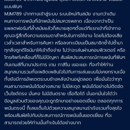
แบบฟินๆ
MJM789 ปากทางเข้าสู่ระบบ ระบบใหม่ทันสมัย งามกว่าเดิม
หนทางการพนันที่นักพนันไม่สมควรพลาด เนื่องจากว่าเป็น
แพลตฟอร์มที่ล้ำสมัยแล้วก็สบายสุดๆตั้งแต่ทีแรกเข้าที่เข้าทาง
คุณจะรู้สึกถึงความธรรมดาสำหรับในการใช้งาน โดยไม่ต้องเสีย
เวล่ำเวลาสำหรับการค้นหา หรือลงทะเบียนเป็นสมาชิกซ้ำไปซ้ำมา
ทุกสิ่งถูกดีไซน์มาให้เข้าถึงง่าย ไม่ว่าจะเล่นผ่านคอมพิวเตอร์ หรือ
โทรศัพท์เคลื่อนที่ก็ไม่มีปัญหา สัมผัสประสบการณ์การพนันที่ฟินๆ
กับเกมส์ที่นานาประการ เกม กาสิโน เยอะแยะ ที่จะทำให้ท่าน
สนุกสนานรวมทั้งเพลิดเพลินใจไปกับการเล่นแบบไม่เคยทราบเบื่อ
ทั้งยังมีการอัพเดตระบบข้างหลังบ้านอยู่ตลอด เพื่อมั่นใจว่าทุก
คนสามารถพนันได้อย่างสบาย ไม่มีสะดุด พนันได้อย่างไม่ติดขัด
เว็บไซต์ตรง มั่นคง ไม่มีอันตราย เชื่อถือได้ มั่นอกมั่นใจได้ว่า
ข้อมูลส่วนตัวของคุณจะถูกรักษาอย่างยอดเยี่ยม ตลอดทุกการ
พนันตรงนี้ ก็เลยเต็มไปด้วยความสนุกสนานร่าเริงรวมทั้งสุขใจ
พร้อมสัมผัสไปกับประสบการณ์การพนันขั้นยอดเยี่ยม ที่จะ
สามารถช่วยให้ท่านนั้นทำเงินได้อย่างมาก