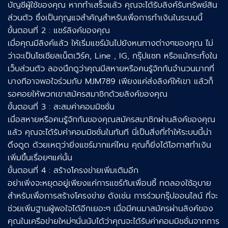
บัญชีผู้ใช้ของคุณ หากทำเสร็จแล้ว คุณจะได้รับลิงค์รับทรัพย์สิน
ส่วนตัว ซึ่งเป็นกุญแจสำคัญสำหรับเพื่อการทำเงินในระบบนี้
ขั้นตอนที่ 2 : แชร์ลิงค์ของคุณ
เมื่อคุณมีลิงค์แล้ว ให้เริ่มแชร์มันไปยังหนทางต่างๆของคุณ ไม่
ว่าจะเป็นโซเชียลเน็ตเวิร์ค, Line , IG, กรุ๊ปแชท หรือแม้กระทั้งใน
เว็บส่วนตัว ลองนึกดูว่าคุณมีสหายหรือคนรู้จักกันจำนวนมากที่
บางทีอาจพอใจร่วมกับ MJM789 เพียงแค่ส่งลิงค์ให้เขา แล้วก็
รอคอยให้พวกเขาสมัครสมาชิกด้วยลิงค์ของคุณ
ขั้นตอนที่ 3 : สะสมค่าคอมมิชชั่น
เมื่อสหายหรือคนรู้จักกันของคุณสมัครสมาชิกผ่านลิงค์ของคุณ
แล้ว คุณจะได้รับค่าคอมมิชชั่นในทันที นี่เป็นสิ่งที่ทำให้ระบบนี้น่า
ดึงดูด ด้วยเหตุว่ายิ่งแชร์มากแค่ไหน คุณก็ยิ่งได้โอกาสทำเงิน
เพิ่มขึ้นเรื่อยๆแค่นั้น
ขั้นตอนที่ 4 : สร้างโครงข่ายเพิ่มเติมอีก
อย่าเพิ่งจะหยุดอยู่เพียงแค่การแชร์กับเพื่อนซี้ ทดลองใช้อุบาย
สำหรับเพื่อการสร้างโครงข่าย ดังเช่น การร่วมกรุ๊ปออนไลน์ ที่จะ
ช่วยเพิ่มฐานผู้พอใจได้อีกเยอะๆ เมื่อมีคนมาสมัครผ่านลิงค์ของ
คุณในเครือข่ายใหม่ๆนั่นนับได้ว่าคุณจะได้รับค่าคอมมิชชั่นจากการ