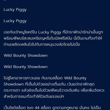
Lucky Piggy
Lucky Piggy
เจอกับเจ้าหมูโชคดีใน Lucky Piggy ที่มีกราฟิกน่ารักน่าเอ็นดูๆ
พร้อมฟีพบร์สะสมเหรียญหรือโบนัสฟรีสปิน นี่เป็นเกมที่จะทำให้
ท่านเพลิดเพลินใจไปกับการหมุนวงล้อโดยไม่เบื่อ
Wild Bounty Showdown
Wild Bounty Showdown
ไปสู่โลกอาหารคาวบอย กับเกมสล็อต Wild Bounty
Showdown ที่เต็มไปด้วยอย่างตื่นเต้น เว้นแต่กราฟิกสุด
ตระการตา แล้วยังเต็มไปด้วยฟีพบร์วางเดิมพัน เพื่อเพิ่มจังหวะ
สำหรับการชนะที่จะทำให้ใจเต้นแรงแน่ๆ
เว็บไซต์สล็อต lsm 44 สล็อต ถูกตามกฎหมาย มั่นคง ไม่เป็น