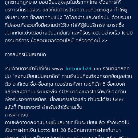
ถูกตามกฎหมาย ยอดนิยมสูงสุดในประเทศไทย ด้วยการให้
บริการที่ครบวงจร แล้วก็มีมาตรฐานความปลอดภัยสูง ทำให้ผู้
เล่นสามารถ ซื้อสลากกินแบ่ง ได้โดยง่ายและก็เชื่อมั่น ด้วยระบบ
ที่ปลอดภัยรวมทั้งมีความน่าไว้ใจ ทำให้ผู้รับบริการสามารถซื้อ
สลากกินแบ่งได้อย่างมั่นอกมั่นใจ และก็รับรางวัลอย่างเร็ว โดยมี
กรรมวิธีการ ซื้อลอตเตอรี่ออนไลน์ กล้วยๆดังนี้ >>
การสมัครเป็นสมาชิก
เริ่มด้วยการเข้าไปที่เว็บ www.
lottorich28
.mn รวมทั้งคลิกที่
ปุ่ม “ลงทะเบียนเป็นสมาชิก” ท่านจำเป็นที่จะต้องกรอกข้อมูลส่วน
ตัว อาทิเช่น ชื่อ-ชื่อสกุล เบอร์โทรศัพท์ เลขที่บัญชี ชื่อแบงค์
แล้วหลังจากนั้นระบบจะส่ง OTP มายังเบอร์โทรศัพท์ของท่าน
เพื่อรับรองการสมัคร เมื่อสมัครเสร็จแล้ว ท่านจะได้รับ User
แล้วก็ Password สำหรับเข้าใช้งานเว็บ
การฝากเงิน
ภายหลังจากลงทะเบียนเป็นสมาชิกเป็นระเบียบแล้ว ลำดับต่อไป
เป็นการฝากเงิน Lotto list 28 ซึ่งมีหนทางการฝากที่นานา