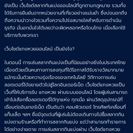
ยังเป็น เว็บไซต์สลากกินแบ่งออนไลน์ที่ถูกตามกฎหมาย รวมทั้ง
ได้รับการยืนยันจากหน่วยงานที่เกี่ยวอย่างแม่นยำ ซึ่งบ่งบอกถึง
ถึงความน่าวางใจรวมทั้งความโปร่งสบายใสสำหรับการดำเนิน
ธุรกิจ มั่นอกมั่นใจได้เลยว่าจะผิดหลอกหรือโดนโกง เมื่อเลือกใช้
บริการกับพวกเรา
เว็บไซต์แทงหวยออนไลน์ เป็นยังไง?
ในตอนนี้ การเล่นสลากกินแบ่งเป็นที่นิยมอย่างยิ่งในประเทศไทย
เนื่องด้วยเป็นหนทางการลงทุนที่ได้โอกาสได้รับรางวัลมากมาย
แม้กระนั้นด้วยความรุ่งเรืองของเทคโนโลยี วิถีทางการเล่น
ลอตเตอรี่ได้ขยายตัวไปสู่โลกอินเตอร์เน็ต เว็บไซต์แทงหวยเป็น
เว็บที่ให้บริการรับ แทงหวย ผ่านระบบออนไลน์ โดยผู้เล่นสามารถ
เข้าไปเลือกซื้อลอตเตอรี่ได้ทุกแห่ง ทุกเมื่อ ผ่านวัสดุอุปกรณ์ที่
เชื่อมต่ออินเทอร์เน็ต เป็นต้นว่า คอมพิวเตอร์ โทรศัพท์เคลื่อนที่
แท็บเล็ต ฯลฯ ซึ่งมีจุดเด่นที่ผู้เล่นไม่ต้องเดินทางไปซื้อสลากกิน
แบ่งตามร้านหรือที่ทำการสลากกินแบ่ง แต่ว่าสามารถทำรายการ
ได้อย่างง่ายดาย การเล่นสลากกินแบ่งผ่าน เว็บไซต์แทงหวย