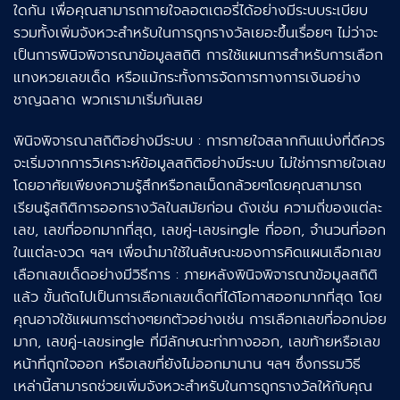
ใดกัน เพื่อคุณสามารถทายใจลอตเตอรี่ได้อย่างมีระบบระเบียบ
รวมทั้งเพิ่มจังหวะสำหรับในการถูกรางวัลเยอะขึ้นเรื่อยๆ ไม่ว่าจะ
เป็นการพินิจพิจารณาข้อมูลสถิติ การใช้แผนการสำหรับการเลือก
แทงหวยเลขเด็ด หรือแม้กระทั้งการจัดการทางการเงินอย่าง
ชาญฉลาด พวกเรามาเริ่มกันเลย
พินิจพิจารณาสถิติอย่างมีระบบ : การทายใจสลากกินแบ่งที่ดีควร
จะเริ่มจากการวิเคราะห์ข้อมูลสถิติอย่างมีระบบ ไม่ใช่การทายใจเลข
โดยอาศัยเพียงความรู้สึกหรือกลเม็ดกล้วยๆโดยคุณสามารถ
เรียนรู้สถิติการออกรางวัลในสมัยก่อน ดังเช่น ความถี่ของแต่ละ
เลข, เลขที่ออกมากที่สุด, เลขคู่-เลขsingle ที่ออก, จำนวนที่ออก
ในแต่ละงวด ฯลฯ เพื่อนำมาใช้ในลัษณะของการคิดแผนเลือกเลข
เลือกเลขเด็ดอย่างมีวิธีการ : ภายหลังพินิจพิจารณาข้อมูลสถิติ
แล้ว ขั้นถัดไปเป็นการเลือกเลขเด็ดที่ได้โอกาสออกมากที่สุด โดย
คุณอาจใช้แผนการต่างๆยกตัวอย่างเช่น การเลือกเลขที่ออกบ่อย
มาก, เลขคู่-เลขsingle ที่มีลักษณะท่าทางออก, เลขท้ายหรือเลข
หน้าที่ถูกใจออก หรือเลขที่ยังไม่ออกมานาน ฯลฯ ซึ่งกรรมวิธี
เหล่านี้สามารถช่วยเพิ่มจังหวะสำหรับในการถูกรางวัลให้กับคุณ