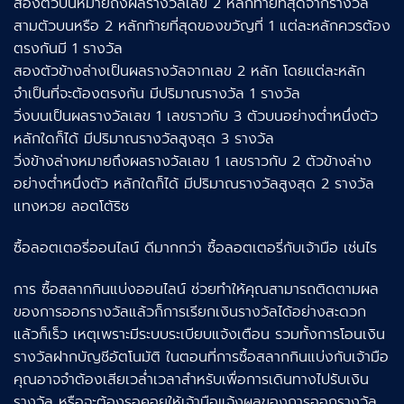
สองตัวบนหมายถึงผลรางวัลเลข 2 หลักท้ายที่สุดจากรางวัล
สามตัวบนหรือ 2 หลักท้ายที่สุดของขวัญที่ 1 แต่ละหลักควรต้อง
ตรงกันมี 1 รางวัล
สองตัวข้างล่างเป็นผลรางวัลจากเลข 2 หลัก โดยแต่ละหลัก
จำเป็นที่จะต้องตรงกัน มีปริมาณรางวัล 1 รางวัล
วิ่งบนเป็นผลรางวัลเลข 1 เลขราวกับ 3 ตัวบนอย่างต่ำหนึ่งตัว
หลักใดก็ได้ มีปริมาณรางวัลสูงสุด 3 รางวัล
วิ่งข้างล่างหมายถึงผลรางวัลเลข 1 เลขราวกับ 2 ตัวข้างล่าง
อย่างต่ำหนึ่งตัว หลักใดก็ได้ มีปริมาณรางวัลสูงสุด 2 รางวัล
แทงหวย ลอตโต้ริช
ซื้อลอตเตอรี่ออนไลน์ ดีมากกว่า ซื้อลอตเตอรี่กับเจ้ามือ เช่นไร
การ ซื้อสลากกินแบ่งออนไลน์ ช่วยทำให้คุณสามารถติดตามผล
ของการออกรางวัลแล้วก็การเรียกเงินรางวัลได้อย่างสะดวก
แล้วก็เร็ว เหตุเพราะมีระบบระเบียบแจ้งเตือน รวมทั้งการโอนเงิน
รางวัลฝากบัญชีอัตโนมัติ ในตอนที่การซื้อสลากกินแบ่งกับเจ้ามือ
คุณอาจจำต้องเสียเวล่ำเวลาสำหรับเพื่อการเดินทางไปรับเงิน
รางวัล หรือจะต้องรอคอยให้เจ้ามือแจ้งผลของการออกรางวัล