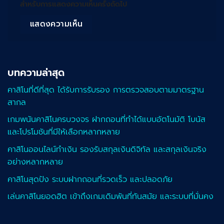
สำหรับการแสดงความเห็นครั้งถัดไป
บทความล่าสุด
คาสิโนที่ดีที่สุด ได้รับการรับรอง การตรวจสอบตามมาตรฐาน
สากล
เกมพนันคาสิโนครบวงจร ฝากถอนที่ทำได้แบบอัตโนมัติ โบนัส
และโปรโมชันที่มีให้เลือกหลากหลาย
คาสิโนออนไลน์ทำเงิน รองรับสกุลเงินดิจิทัล และสกุลเงินจริง
อย่างหลากหลาย
คาสิโนสุดปัง ระบบฝากถอนที่รวดเร็ว และปลอดภัย
เล่นคาสิโนยอดฮิต เข้าถึงเกมเดิมพันที่ทันสมัย และระบบที่มั่นคง