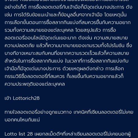
อย่างไรก็ดี การซื้อลอตเตอรี่กับเจ้ามือก็มีจุดเด่นบางประการ ดัง
เช่น การได้รับข้อแนะนำและก็ข้อมูลอื่นๆจากเจ้ามือ โดยเหตุนั้น
การเลือกขั้นตอนการซื้อสลากกินแบ่งที่สมควรขึ้นกับความอยาก
รวมทั้งความสบายของแต่ละบุคคล โดยสรุปแล้ว การซื้อ
ลอตเตอรี่ออนไลน์มีจุดเด่นเยอะมาก ดังเช่น ความสบายสบาย
ความปลอดภัย แล้วก็ความมากมายของเกมรวมทั้งโปรโมชัน ซึ่ง
บางทีอาจเหมาะสมกับคนที่อยากความรวดเร็วแล้วก็ความสบาย
สำหรับในการซื้อสลากกินแบ่ง ในเวลาที่การซื้อสลากกินแบ่งกับ
เจ้ามือก็มีจุดเด่นบางประการ ด้วยเหตุผลดังกล่าว การเลือก
กรรมวิธีซื้อลอตเตอรี่ที่สมควร ก็เลยขึ้นกับความอยากแล้วก็
ความประพฤติของแต่ละบุคคล
เข้า Lottorich28
ทายใจลอตเตอรี่อย่างถูกแนวทาง เทคนิคที่เซียนลอตเตอรี่ไม่เคย
บอกคนไหนกันแน่
Lotto list 28 เผยกลเม็ดดีๆที่เหล่าเซียนลอตเตอรี่ไม่เคยบอกผู้