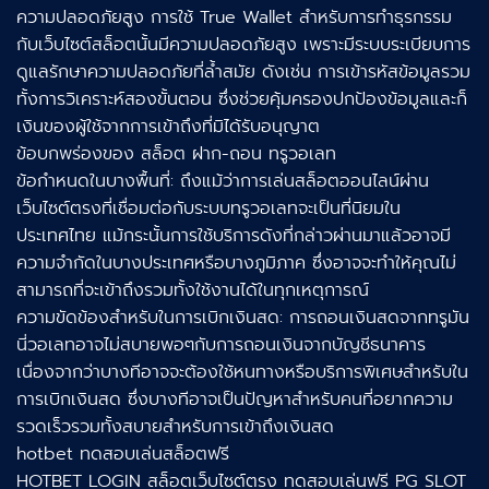
ความปลอดภัยสูง การใช้ True Wallet สำหรับการทำธุรกรรม
กับเว็บไซต์สล็อตนั้นมีความปลอดภัยสูง เพราะมีระบบระเบียบการ
ดูแลรักษาความปลอดภัยที่ล้ำสมัย ดังเช่น การเข้ารหัสข้อมูลรวม
ทั้งการวิเคราะห์สองขั้นตอน ซึ่งช่วยคุ้มครองปกป้องข้อมูลและก็
เงินของผู้ใช้จากการเข้าถึงที่มิได้รับอนุญาต
ข้อบกพร่องของ สล็อต ฝาก-ถอน ทรูวอเลท
ข้อกำหนดในบางพื้นที่: ถึงแม้ว่าการเล่นสล็อตออนไลน์ผ่าน
เว็บไซต์ตรงที่เชื่อมต่อกับระบบทรูวอเลทจะเป็นที่นิยมใน
ประเทศไทย แม้กระนั้นการใช้บริการดังที่กล่าวผ่านมาแล้วอาจมี
ความจำกัดในบางประเทศหรือบางภูมิภาค ซึ่งอาจจะทำให้คุณไม่
สามารถที่จะเข้าถึงรวมทั้งใช้งานได้ในทุกเหตุการณ์
ความขัดข้องสำหรับในการเบิกเงินสด: การถอนเงินสดจากทรูมัน
นี่วอเลทอาจไม่สบายพอๆกับการถอนเงินจากบัญชีธนาคาร
เนื่องจากว่าบางทีอาจจะต้องใช้หนทางหรือบริการพิเศษสำหรับใน
การเบิกเงินสด ซึ่งบางทีอาจเป็นปัญหาสำหรับคนที่อยากความ
รวดเร็วรวมทั้งสบายสำหรับการเข้าถึงเงินสด
hotbet ทดสอบเล่นสล็อตฟรี
HOTBET LOGIN สล็อตเว็บไซต์ตรง ทดสอบเล่นฟรี PG SLOT