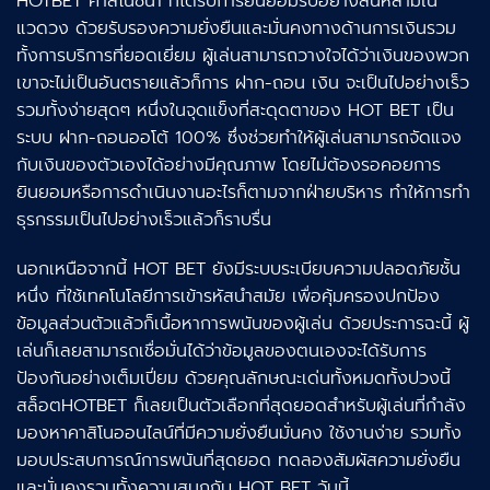
HOTBET คาสิโนชั้น1 ที่ได้รับการยินยอมรับอย่างล้นหลามใน
แวดวง ด้วยรับรองความยั่งยืนและมั่นคงทางด้านการเงินรวม
ทั้งการบริการที่ยอดเยี่ยม ผู้เล่นสามารถวางใจได้ว่าเงินของพวก
เขาจะไม่เป็นอันตรายแล้วก็การ ฝาก-ถอน เงิน จะเป็นไปอย่างเร็ว
รวมทั้งง่ายสุดๆ หนึ่งในจุดแข็งที่สะดุดตาของ HOT BET เป็น
ระบบ ฝาก-ถอนออโต้ 100% ซึ่งช่วยทำให้ผู้เล่นสามารถจัดแจง
กับเงินของตัวเองได้อย่างมีคุณภาพ โดยไม่ต้องรอคอยการ
ยินยอมหรือการดำเนินงานอะไรก็ตามจากฝ่ายบริหาร ทำให้การทำ
ธุรกรรมเป็นไปอย่างเร็วแล้วก็ราบรื่น
นอกเหนือจากนี้ HOT BET ยังมีระบบระเบียบความปลอดภัยชั้น
หนึ่ง ที่ใช้เทคโนโลยีการเข้ารหัสนำสมัย เพื่อคุ้มครองปกป้อง
ข้อมูลส่วนตัวแล้วก็เนื้อหาการพนันของผู้เล่น ด้วยประการฉะนี้ ผู้
เล่นก็เลยสามารถเชื่อมั่นได้ว่าข้อมูลของตนเองจะได้รับการ
ป้องกันอย่างเต็มเปี่ยม ด้วยคุณลักษณะเด่นทั้งหมดทั้งปวงนี้
สล็อตHOTBET ก็เลยเป็นตัวเลือกที่สุดยอดสำหรับผู้เล่นที่กำลัง
มองหาคาสิโนออนไลน์ที่มีความยั่งยืนมั่นคง ใช้งานง่าย รวมทั้ง
มอบประสบการณ์การพนันที่สุดยอด ทดลองสัมผัสความยั่งยืน
และมั่นคงรวมทั้งความสนุกกับ HOT BET วันนี้