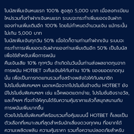
โบนัสเพิ่มเงินหนแรก 100% สูงสุด 5,000 บาท เมื่อลงทะเบียน
ใหม่รวมทั้งทำฝากเงินหนแรก ระบบจะกระทำเพิ่มยอดเงินฝาก
ของท่านเพิ่มเติมอีก 100% โดยไม่กำหนดจำนวนเงิน แม้กระนั้น
ไม่เกิน 5,000 บาท
โบนัสเพิ่มเงินทุกวัน 50% เมื่อใดก็ตามท่านทำฝากเงิน ระบบจะ
กระทำการเพิ่มยอดเงินฝากของท่านเพิ่มเติมอีก 50% เป็นโบนัส
เพื่อใช้สำหรับเพื่อการพนัน
คืนเงินเสีย 10% ทุกๆวัน ถ้าเกิดในวันนั้นท่านส่งผลขาดทุนจาก
การพนัน HOTBET จะคืนเงินให้กับท่าน 10% ของยอดขาดทุน
นั้น เพื่อเป็นการทดแทนรวมทั้งสร้างพลังใจให้กับสมาชิก
โปรโมชั่นพิเศษฯลฯ นอกเหนือจากโปรโมชั่นข้างต้น HOTBET ยัง
มีโปรโมชั่นพิเศษฯลฯ เช่น แจ็คพอตแตกง่าย, โปรโมชั่นชิงรางวัล,
และก็ฯลฯ ที่จะทำให้คุณได้รับความคุ้มราคาแล้วก็สนุกสนานกับ
การพนันเพิ่มมากขึ้น
ด้วยโปรโมชั่นพิเศษที่พร้อมรวมทั้งคุ้มแบบนี้ HOTBET ก็เลยเป็น
ตัวเลือกที่เหมาะสมที่สุดสำหรับนักเสี่ยงดวงทุกคน ที่อยากได้
ความเพลิดเพลิน ความคุ้มราคา รวมทั้งความปลอดภัยสำหรับ