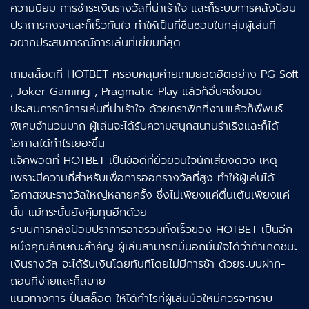
ความนิยม การชำระเงินรางวัลที่น่าเร้าใจ และก็ระบบการคลังป้อม
ปราการคงจะและก็เร็วทันใจ ทำให้เป็นที่ชื่นชอบในกลุ่มผู้เล่นที่
อยากประสบการณ์การเล่นที่เยี่ยมที่สุด
เกมสล็อตที่ HOTBET ครอบคลุมค่ายเกมยอดฮิตอย่าง PG Soft
, Joker Gaming , Pragmatic Play แล้วก็อื่นๆซึ่งมอบ
ประสบการณ์การเล่นที่น่าเร้าใจ ด้วยกราฟิกที่งามแล้วก็ฟีพบร์
พิเศษจำนวนมาก ผู้เล่นจะได้รับความสนุกสนานร่าเริงและก็ได้
โอกาสได้กำไรเยอะขึ้น
แจ็คพอตที่ HOTBET เป็นข้อดีที่ยั่วยวนใจนักเสี่ยงดวง เหตุ
เพราะมีความถี่สำหรับเพื่อการออกรางวัลที่สูง ทำให้ผู้เล่นได้
โอกาสชนะรางวัลใหญ่หลายครั้ง ซึ่งไม่เพียงแค่ตื่นเต้นเพียงแค่
นั้น แม้กระนั้นยังคุ้มทุนอีกด้วย
ระบบการคลังป้อมปราการอาจรวมทั้งเร็วของ HOTBET เป็นอีก
หนึ่งคุณลักษณะสำคัญ ผู้เล่นสามารถมั่นอกมั่นใจได้ว่าถ้าเกิดชนะ
เงินรางวัล จะได้รับเงินโดยทันทีโดยไม่มีการช้า ด้วยระบบฝาก-
ถอนที่ง่ายและก็สบาย
แนวทางการ ปั่นสล็อต ให้ได้กำไรที่ผู้เล่นมือใหม่ควรจะทราบ