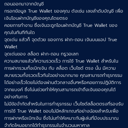
ถอนออกมาจากบัญชี
กรอกข้อมูล True Wallet ของคุณ ดังเช่น เลขลำดับบัญชี เพื่อ
เงินโอนฝากบัญชีของคุณโดยตรง
คอยการทำงาน ซึ่งเงินจะถูกโอนฝากบัญชี True Wallet ของ
คุณในทันทีทันใด
จุดเด่น แล้วก็ จุดด้วย ของการ ฝาก-ถอน เงินบนแอป True
Wallet
จุดเด่นของ สล็อต ฝาก-ถอน ทรูวอเลท
ความสบายแล้วก็ความรวดเร็ว การใช้ True Wallet สำหรับใน
การฝากรวมทั้งเบิกเงิน กับ สล็อต เว็บไซต์ ตรง นั้น มีความ
สบายรวมทั้งรวดเร็วทันใจอย่างมากมาย คุณสามารถทำธุรกรรม
ได้อย่างเร็วโดยไม่ต้องผ่านตัวกลางอื่นๆหรือคอยการปฏิบัติการ
จากแบงค์ ซึ่งโน่นช่วยทำให้คุณสามารถเข้าถึงเงินของคุณได้
อย่างทันการ
ไม่มีข้อจำกัดสำหรับในการทำธุรกรรม เว็บไซต์สล็อตตรงที่รองรับ
การใช้ True Wallet ชอบไม่มีหลักเกณฑ์อย่างน้อยสำหรับเพื่อ
การฝากหรือเบิกเงิน ซึ่งโน่นทำให้เหมาะกับผู้เล่นที่มีงบประมาณ
จำกัดไหมอยากได้ทำธุรกรรมในจำนวนมหาศาล