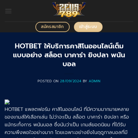
ข้าม
ไป
ยัง
เนื้อหา
เข้าสู่ระบบ
สมัครสมาชิก
HOTBET ให้บริการคาสิโนออนไลน์เต็ม
แบบอย่าง สล็อต บาคาร่า ยิงปลา พนัน
บอล
POSTED ON
28/09/2024
BY
ADMIN
HOTBET แพลตฟอร์ม คาสิโนออนไลน์ ที่มีความมากมายหลาย
ของเกมส์ให้เลือกเล่น ไม่ว่าจะเป็น สล็อต บาคาร่า ยิงปลา หรือ
แม้กระทั้งการ พนันบอล ซึ่งนับว่าเป็น เกมส์ยอดนิยม ที่ได้รับ
ความพึงพอใจอย่างมาก โดยเฉพาะอย่างยิ่งในฤดูกาลบอลที่มี