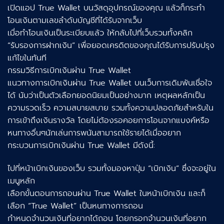
เปิดแอป True Wallet บนวัสดุอุปกรณ์ของคุณ แล้วก็กระทำ
โอนเงินตามเลขลำดับบัญชีที่ได้รับจากเว็บ
เมื่อทำโอนเงินเป็นระเบียบแล้ว ให้กลับไปที่เว็บรวมทั้งคลิก
“รับรองการฝากเงิน” เพื่อยอดเครดิตของคุณได้รับการปรับปรุง
แก้ไขในทันที
กรรมวิธีการเบิกเงินผ่าน True Wallet
แนวทางการเบิกเงินผ่าน True Wallet บนเว็บการเดิมพันเชื่อใจ
ได้ นับว่าเป็นตัวเลือกยอดนิยมเป็นอย่างมาก เหตุผลหลักเป็น
ความรวดเร็ว ความสบายสบาย รวมทั้งความปลอดภัยสำหรับใน
การเข้าถึงเงินรางวัล โดยไม่ต้องรอคอยการโอนจากแบงค์หรือ
หนทางอื่นๆนักเล่นการพนันสามารถใช้รายได้เมื่ออยาก
กระบวนการเบิกเงินผ่าน True Wallet มีดังนี้:
ไปที่หน้าเบิกเงินของเว็บ รวมทั้งมองหาปุ่ม “เบิกเงิน” ซึ่งจะอยู่ใน
เมนูหลัก
เลือกขั้นตอนการถอนผ่าน True Wallet ในหน้าเบิกเงิน และก็
เลือก “True Wallet” เป็นหนทางการถอน
กำหนดจำนวนเงินที่อยากได้ถอน โดยกรอกจำนวนเงินที่อยาก