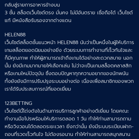
กลับสู่รายการอาหารข้างบน
3 ชั้น สล็อตเว็บไซต์ตรง มั่นคง ไม่มีอันตราย เชื่อถือได้ เว็บไซต์
แท้ มีหนังสือรับรองจากต่างแดน
HELEN88
เว็บไซต์สล็อตชั้นแนวหน้า HELEN88 นับว่าเป็นหนึ่งในผู้ให้บริการ
เกมสล็อตยอดนิยมอย่างยิ่ง ด้วยระบบการทำงานที่เร็วทันใจและ
ก็มีคุณภาพ ทำให้ผู้สามารถเข้าถึงเกมได้อย่างสะดวกสบาย นอก
นั้น ยังมีเกมมากมายให้เลือกเล่น ไม่ว่าจะเป็นเกมสล็อตคลาสสิก
หรือเกมใหม่ปัจจุบัน ซึ่งตอบปัญหาทุกความอยากของนักพนัน
ทั้งยังยังมีการปรับปรุงระบบอย่างต่อ เนื่องเพื่อสมาชิกของพวก
เราได้รับประสบการณ์ที่ยอดเยี่ยม
123BETTING
เว็บไซต์นี้โด่งดังในด้านการบริการลูกค้าอย่างดีเยี่ยม โดยคณะ
ทำงานมือโปรพร้อมให้บริการตลอด 1 วัน ทำให้ท่านสามารถถาม
หรือวิงวอนได้ตลอดระยะเวลา ยิ่งกว่านั้น ยังมีระบบระเบียบฝาก-
ถอนที่รวดเร็วทันใจ ไม่ต้องรอนาน ทำให้ท่านสามารถสนุกสนาน