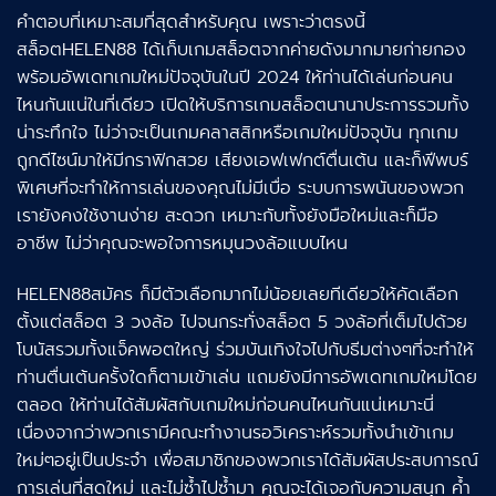
คำตอบที่เหมาะสมที่สุดสำหรับคุณ เพราะว่าตรงนี้
สล็อตHELEN88 ได้เก็บเกมสล็อตจากค่ายดังมากมายก่ายกอง
พร้อมอัพเดทเกมใหม่ปัจจุบันในปี 2024 ให้ท่านได้เล่นก่อนคน
ไหนกันแน่ในที่เดียว เปิดให้บริการเกมสล็อตนานาประการรวมทั้ง
น่าระทึกใจ ไม่ว่าจะเป็นเกมคลาสสิกหรือเกมใหม่ปัจจุบัน ทุกเกม
ถูกดีไซน์มาให้มีกราฟิกสวย เสียงเอฟเฟกต์ตื่นเต้น และก็ฟีพบร์
พิเศษที่จะทำให้การเล่นของคุณไม่มีเบื่อ ระบบการพนันของพวก
เรายังคงใช้งานง่าย สะดวก เหมาะกับทั้งยังมือใหม่และก็มือ
อาชีพ ไม่ว่าคุณจะพอใจการหมุนวงล้อแบบไหน
HELEN88สมัคร ก็มีตัวเลือกมากไม่น้อยเลยทีเดียวให้คัดเลือก
ตั้งแต่สล็อต 3 วงล้อ ไปจนกระทั่งสล็อต 5 วงล้อที่เต็มไปด้วย
โบนัสรวมทั้งแจ็คพอตใหญ่ ร่วมบันเทิงใจไปกับธีมต่างๆที่จะทำให้
ท่านตื่นเต้นครั้งใดก็ตามเข้าเล่น แถมยังมีการอัพเดทเกมใหม่โดย
ตลอด ให้ท่านได้สัมผัสกับเกมใหม่ก่อนคนไหนกันแน่เหมาะนี่
เนื่องจากว่าพวกเรามีคณะทำงานรอวิเคราะห์รวมทั้งนำเข้าเกม
ใหม่ๆอยู่เป็นประจำ เพื่อสมาชิกของพวกเราได้สัมผัสประสบการณ์
การเล่นที่สดใหม่ และไม่ซ้ำไปซ้ำมา คุณจะได้เจอกับความสนุก ค้ำ