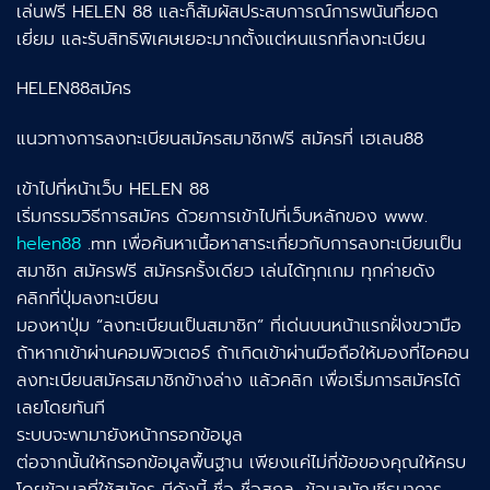
เล่นฟรี HELEN 88 และก็สัมผัสประสบการณ์การพนันที่ยอด
เยี่ยม และรับสิทธิพิเศษเยอะมากตั้งแต่หนแรกที่ลงทะเบียน
HELEN88สมัคร
แนวทางการลงทะเบียนสมัครสมาชิกฟรี สมัครที่ เฮเลน88
เข้าไปที่หน้าเว็บ HELEN 88
เริ่มกรรมวิธีการสมัคร ด้วยการเข้าไปที่เว็บหลักของ www.
helen88
.mn เพื่อค้นหาเนื้อหาสาระเกี่ยวกับการลงทะเบียนเป็น
สมาชิก สมัครฟรี สมัครครั้งเดียว เล่นได้ทุกเกม ทุกค่ายดัง
คลิกที่ปุ่มลงทะเบียน
มองหาปุ่ม “ลงทะเบียนเป็นสมาชิก” ที่เด่นบนหน้าแรกฝั่งขวามือ
ถ้าหากเข้าผ่านคอมพิวเตอร์ ถ้าเกิดเข้าผ่านมือถือให้มองที่ไอคอน
ลงทะเบียนสมัครสมาชิกข้างล่าง แล้วคลิก เพื่อเริ่มการสมัครได้
เลยโดยทันที
ระบบจะพามายังหน้ากรอกข้อมูล
ต่อจากนั้นให้กรอกข้อมูลพื้นฐาน เพียงแค่ไม่กี่ข้อของคุณให้ครบ
โดยข้อมูลที่ใช้สมัคร มีดังนี้ ชื่อ ชื่อสกุล, ข้อมูลบัญชีธนาคาร,