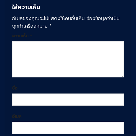
ใส่ความเห็น
อีเมลของคุณจะไม่แสดงให้คนอื่นเห็น
ช่องข้อมูลจำเป็น
ถูกทำเครื่องหมาย
*
ความเห็น
*
ชื่อ
อีเมล