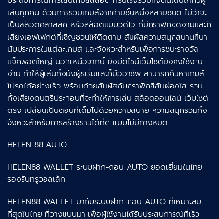
ประสบการณ์การเล่นเกมส์สล็อต ที่รื้นเริงรวมทั้งตื่นเต้นให้กับผู้
เล่นทุกคน ด้วยการรวมเกมส์จากค่ายชั้นหนึ่งหลายชนิด ไม่ว่าจะ
เป็นสล็อตคลาสสิค หรือสล็อตแบบวิดีโอ ที่มีกราฟิกงดงามและก็
เสียงเอฟเฟกต์ที่เชิญชวนให้ติดตาม สัมผัสความสนุกสนานที่นา
นับประการในแต่ละเกมส์ และจังหวะสำหรับเพื่อการชนะรางวัล
แจ็คพอตใหญ่ นอกเหนือจากนี้ ยังมีดีไซน์เว็บไซต์ยังคงใช้งาน
ง่าย ทำให้ผู้เล่นทั้งยังผู้ริเริ่มและก็มืออาชีพ สามารถค้นหาเกมส์
โปรดได้อย่างเร็ว พร้อมด้วยสัมผัสกับกราฟิกสีสันผ่องใส รวม
ทั้งเสียงดนตรีประกอบที่จะทำให้การเล่น สล็อตออนไลน์ เว็บไซต์
ตรง เปลี่ยนเป็นตอนที่เต็มไปด้วยความสบาย ความสนุกรวมทั้ง
จังหวะสำหรับการสร้างรายได้ที่ดี แบบไม่มีทางหมด
HELEN 88 AUTO
HELEN88 WALLET ระบบฝาก-ถอน AUTO ยอดเยี่ยมในไทย
รองรับทรูวอลเล็ท
HELEN88 WALLET มากับระบบฝาก-ถอน AUTO ที่เหมาะสม
ที่สุดในไทย ที่วางแบบมา เพื่อผู้ใช้งานได้รับประสบการณ์ที่เร็ว