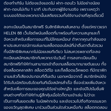
ต้องทำเทิร์น ไม่ต้องแจ้งแอดไม่ ฝาก-ถอนไว ไม่มีอย่างน้อย
ฝาก-ถอนไม่เกิน 1 นาที ประกันจากผู้ใช้งานจริง เพราะเหตุว่า
ระบบออโต้ของพวกเรานั้นเสถียรรวมทั้งใช้งานง่ายที่สุดเดี๋ยวนี้
ลงทะเบียนเป็นสมาชิกฟรี รับสิทธิพิเศษล้นหลาม ตั้งแต่คราวแรก
HELEN 88 เว็บไซต์พนันสล็อตที่มาพร้อมทั้งความสนุกและก็
จังหวะสำหรับเพื่อการชนะที่ไม่มีใครเหมือน! ถ้าหากคุณกำลังมอง
หาประสบการณ์การเล่นเกมสล็อตออนไลน์ที่น่าตื่นตาตื่นใจรวม
ทั้งมีสิทธิพิเศษมากไม่น้อยเลยทีเดียว ไม่สมควรพลาดที่จะลง
ทะเบียนสมัครสมาชิกกับพวกเราในวันนี้ การลงทะเบียนเป็น
สมาชิกฟรีทำให้ท่านสามารถเข้าถึงเกมสล็อตมากมายต้นแบบ ทั้ง
ยังสล็อตคลาสสิก สล็อตวิดีโอ และก็สล็อตแจ็คพอต ที่มีกราฟิก
งามแล้วก็เสียงประกอบที่ตื่นเต้น นอกเหนือจากนี้ สมาชิกใหม่ยัง
ได้รับโบนัสต้อนรับโดยทันทีเมื่อสมัครสำเร็จ ซึ่งจะช่วยเพิ่มจังหวะ
สำหรับเพื่อการชนะของคุณได้อย่างใหญ่โต และยังมีโปรโมชั่นพิ
เศษต่างๆที่จะทำให้ท่านรู้สึกคุ้มเมื่อใดก็ตามเข้าเล่น ไม่ว่าจะ
เป็นการคืนยอดเสีย โบนัสฝากเงิน และยังรวมไปถึงกิจกรรมแจก
ของขวัญสุดพิเศษ มาร่วมเป็นส่วนใดส่วนหนึ่งกับ สล็อตทดสอบ