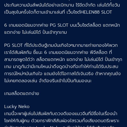
ประกันความมันส์พนันได้อย่างเบิกบาน ไร้ขีดจำกัด เล่นได้ทั้งวัน
เป็นสุขในครั้งใดก็ตามเข้ามาเล่นที่ เว็บไซต์HELEN88 SLOT
6 เกมยอดนิยมจากค่าย PG SLOT บนเว็บไซต์สล็อต แตกหนัก
แตกง่าย ไม่เล่นมิได้ ปั่นเข้าทุกเกม
PG SLOT ที่ได้ประดิษฐ์เกมบันเทิงใจๆมากมายก่ายกองให้พวก
เราได้สัมผัสกัน ชี้แนะ 6 เกมยอดนิยมจากค่าย พีจีสล็อต ที่
สามารถพูดได้ว่า สล็อตแตกหนัก แตกง่าย ไม่เล่นมิได้ ปั่นเข้าทุก
เกม มาดูกันว่ามีเกมไหนน่าดึงดูดบ้างที่จะทำให้ท่านได้รับประสบ
การณ์ใหม่ๆบันเทิงใจ แถมยังได้โอกาสได้เงินจริง ถ้าหากคุณยัง
ไม่เคยทดลองเล่น จำต้องรีบเข้าไปปั่นกันมองนะ
เกมสล็อตแตกง่าย
Lucky Neko
เกมนี้จะพาผู้เล่นไปสัมผัสกับดวงดีของแมวจีนที่มีชื่อในเรื่องนำ
โชคให้กับผู้คน ด้วยกราฟิกสีสันผ่องใสรวมทั้งเสียงดนตรีเพราะ