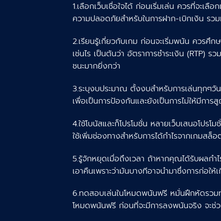
1.เลือกเว็บเชื่อใจได้ ก่อนเริ่มเล่น ควรที่จะเลือก
ความปลอดภัยสำหรับในการฝาก-เบิกเงิน รวมท
2.เรียนรู้เกี่ยวกับเกม ก่อนจะเริ่มพนัน ควร
เช่นไร เป็นต้นว่า อัตราการชำระเงิน (RTP) รว
ชนะมากยิ่งกว่า
3.ระบุงบประมาณ ตั้งงบสำหรับการเล่นทุกๆวั
เพื่อเป็นการป้องกันและยังเป็นการไม่ให้มีการ
4.ใช้โบนัสและก็โปรโมชั่น หลายเว็บเสนอโปรโมช
ใช้เพิ่มช่องทางสำหรับการได้กำไรจากเกมสล็อต
5.รู้จักหยุดเมื่อถึงเวลา ถ้าหากคุณได้รับผลกำ
เอาคืนเพราะว่ามันบางทีอาจนำมาซึ่งการก่อให้เ
6.ทดสอบเล่นในโหมดพนันฟรี หมั่นฝึกหัดรวมทั
โหมดพนันฟรี ก่อนที่จะมีการลงพนันจริง จะช่วยท