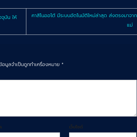
คาสิโนออโต้ มีระบบอัตโนมัติใหม่ล่าสุด ส่งตรงมาจาก
ุบัน ให้
แม่
ข้อมูลจำเป็นถูกทำเครื่องหมาย
*
ล
เว็บไซต์