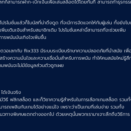
อเลทก็สามารถฝาก-เบิกเงินเพื่อเล่นสล็อตได้โดยทันที สามารถทำธุรกรร
ปรโมชั่นแล้วก็โบนัสที่น่าดึงดูด ที่จะมีการจัดแจกให้กับผู้เล่น ทั้งยังโบ
พิ่มเติมเงินสำหรับสมาชิกเดิม โปรโมชั่นเหล่านี้สามารถที่จะช่วยเพิ่ม
รพนันบันเทิงใจเพิ่มขึ้น
อตวอเลทกับ flix333 มีระบบระเบียบรักษาความปลอดภัยที่นำสมัย เพื่
สร้างความมั่นใจและความเชื่อมั่นสำหรับการพนัน ทำให้คนสมัยใหม่รู้สึ
ก็ตามพนันจะไม่มีข้อมูลส่วนตัวถูกเผย
ได้เงินจริง
องมีวิธี ฟลิกสล็อต และก็วิชาความรู้สำหรับในการเลือกเกมสล็อต รวมทั
ารถเพลินกับเกมได้อย่างแน่ใจ เพราะว่าเป็นเกมที่เล่นง่าย รวมทั้ง
ีแนวทางพิเศษแตกต่างออกไป ด้วยเหตุนั้นพวกเรามาเจาะลึกถึงวิธีการ