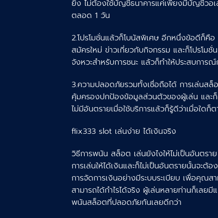
ยิ่ง ไม่ต้องใช้บัญชีธนาคารแค่เพียงมีบัญชีว
ตลอด 1 วัน
2.โปรโมชั่นแล้วก็โบนัสพิเศษ อีกหนึ่งข้อดีก็คือ โ
สมัครใหม่ ข่าวเกี่ยวกับกิจกรรม และก็โปรโมชั่นเ
จังหวะสำหรับการชนะ แล้วก็ทำให้ประสบการณ์กา
3.ความปลอดภัยรวมทั้งเชื่อถือได้ การเล่นสล็
คุ้มครองปกป้องข้อมูลส่วนตัวของผู้เล่น และก็
ไม่มีอันตรายเมื่อใช้บริการแล้วก็รู้ดีว่าเมื่อใด
flix333 slot เล่นง่าย ได้เงินจริง
วิธีการพนัน สล็อต เล่นยังไงให้ไม่เป็นอันตราย 
การเล่นให้ได้เงินและก็ไม่เป็นอันตรายนั้นจะต้
การจัดการเงินอย่างมีระบบระเบียบ เพื่อคุณสาม
สามารถได้กำไรได้จริง ผู้เล่นหลายท่านก็เลยม
พนันสล็อตที่ปลอดภัยกันเลยดีกว่า