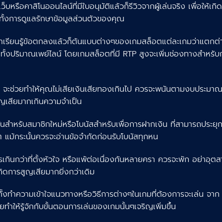
เว็บหรือคาสิโนออนไลน์ที่มีใบอนุมัติแล้วก็รีวิวจากผู้เล่นจริง เพื่อให้เกิด
ั้งการดูแลรักษาข้อมูลส่วนตัวของคุณ
ศึกษาเรียนรู้ข้อตกลงแล้วก็ต้นแบบต่างๆของเกมสล็อตแต่ละเกมว่าแตกต่
มทั้งปริมาณเพย์ไลน์ โดยเกมสล็อตที่มี RTP สูงจะเพิ่มช่องทางสำหรับ
น จะช่วยทำให้คุณไม่เสียเงินเสียทองเกินไป ควรจะพนันตามงบประมา
สูญเสียมากเกินความจำเป็น
ั่นสำหรับสมาชิกใหม่หรือโบนัสสำหรับเพื่อการฝากเงิน ที่สามารถประยุก
 แม้กระนั้นควรจะอ่านข้อจำกัดก่อนรับโบนัสทุกหน
ไรเกินกว่าที่ตั้งหัวใจ หรือแพ้ต่อเนื่องกันหลายครา ควรจะพัก อย่าอุตส
กิดการสูญเสียมากยิ่งกว่าเดิม
้งทำความเข้าใจแนวทางหรือวิธีการต่างๆในเกมที่ต้องการจะเล่น จาก
ำให้รู้จักกับขั้นตอนการเล่นของเกมนั้นๆเจริญเพิ่มขึ้น