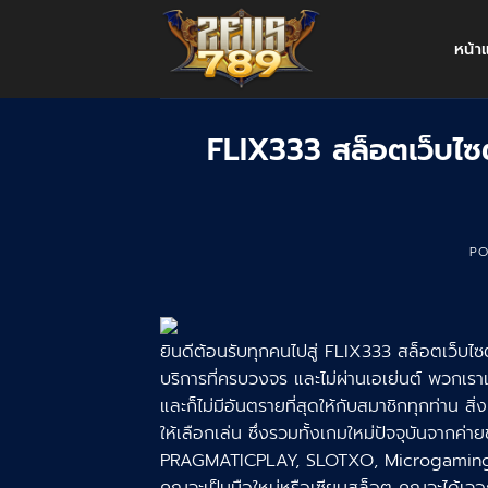
ข้าม
ไป
หน้า
ยัง
เนื้อหา
FLIX333 สล็อตเว็บไซต
PO
ยินดีต้อนรับทุกคนไปสู่ FLIX333 สล็อตเว็บ
บริการที่ครบวงจร และไม่ผ่านเอเย่นต์ พวกเราเป
และก็ไม่มีอันตรายที่สุดให้กับสมาชิกทุกท่าน
ให้เลือกเล่น ซึ่งรวมทั้งเกมใหม่ปัจจุบันจาก
PRAGMATICPLAY, SLOTXO, Microgaming, Yggdr