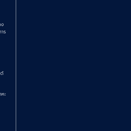
าง
การ
ณ
ต์
าหะ