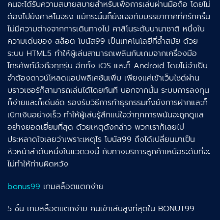
คนจะได้รับความสบายสบายสำหรับเพื่อการเล่นผ่านมือถือ โดยไม่
ต้องไปยังคาสิโนจริง แม้กระนั้นก็ยังเจอกับบรรยากาศที่ครึกครื้น
ไม่มีความต่างจากการเดินทางไป คาสิโนระดับนานาชาติ หนึ่งใน
ความเด่นของ สล็อต โบนัส99 เป็นเทคโนโลยีที่ล้ำสมัย ด้วย
ระบบ HTML5 ทำให้ผู้เล่นสามารถเพลินกับเกมจากเครื่องมือ
โทรศัพท์มือถือทุกรุ่น อีกทั้ง iOS และก็ Android โดยไม่จำเป็น
จำต้องดาวน์โหลดแอปพลิเคชันเพิ่ม เพียงแค่เข้าเว็บไซต์ผ่าน
บราวเซอร์ก็สามารถเล่นได้โดยทันที นอกจากนั้น ระบบการลงทุน
ก็ง่ายและก็เด่นชัด รองรับวิธีการทำธุรกรรมทั้งยังการฝากและก็
เบิกเงินอย่างเร็ว ทำให้ผู้เล่นรู้สึกแน่ใจว่าทุกการพนันจะถูกดูแล
อย่างยอดเยี่ยมที่สุด ด้วยเหตุดังกล่าว พวกเราก็เลยไม่
ประหลาดใจเลยว่าเพราะเหตุไร โบนัส99 ถึงได้เปลี่ยนมาเป็น
หัวหน้าลำดับหนึ่งในแวดวงนี้ กับทางบริการลูกค้าเหนือระดับที่จะ
ไม่ทำให้ท่านผิดหวัง
bonus99
เกมสล็อตแตกง่าย
5 ชั้น เกมสล็อตแตกง่าย คนเข้าเล่นสูงที่สุดใน BONUT99