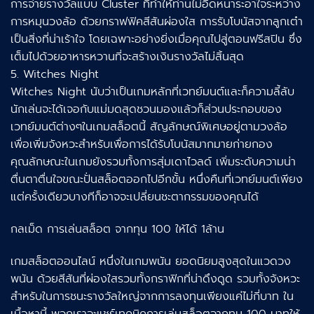
การจ่ายรางวัลแบบ Cluster ที่ทำให้ท่านไม่อิดหนาระอาใจระหว่าง
การหมุนวงล้อ ด้วยกราฟฟิคสีสันผ่องใส การรับโบนัสจากลูกเต๋า
เป็นสิ่งที่น่าเร้าใจ โดยเฉพาะอย่างยิ่งเมื่อคุณไปสู่ตอนฟรีสปิน ซึ่ง
เต็มไปด้วยอาหารหวานที่จะสร้างเงินรางวัลไม่สิ้นสุด
5. Witches Night
Witches Night นับว่าเป็นเกมหลักที่เวทย์มนต์และก็ความลี้ลับ
นักเล่นจะได้เจอกับแม่มดสุดชวนมองแล้วก็ส่วนประกอบของ
เวทย์มนต์ต่างๆในเกมสล็อตนี้ สัญลักษณ์พิเศษอยู่ตามวงล้อ
เพื่อเพิ่มจังหวะสำหรับเพื่อการได้รับโบนัสมากมายก่ายกอง
คุณลักษณะในเกมยังรวมทั้งการสุ่มเดาไวลด์ เพิ่มระดับความน่า
ตื่นตาตื่นใจขณะปั่นสล็อตออกไปอีกขั้น หนึ่งคืนที่เวทย์มนต์เพียง
แต่ครั้งเดียวบางทีก็อาจจะเปลี่ยนชะตากรรมของคุณได้
กลเม็ด การเล่นสล็อต จากทุน 100 ให้ได้ 1ล้าน
เกมสล็อตออนไลน์ หนึ่งในเกมพนัน ยอดนิยมสูงสุดในแวดวง
พนัน ด้วยสีสันที่ผ่องใสรวมทั้งกราฟิกที่น่าดึงดูด รวมทั้งจังหวะ
สำหรับในการชนะรางวัลใหญ่จากการลงทุนเพียงแค่ไม่กี่บาท ใน
เนื้อหานี้ พวกเราจะแชร์เทคนิคการเล่นสล็อตจากทุน 100 บาทให้