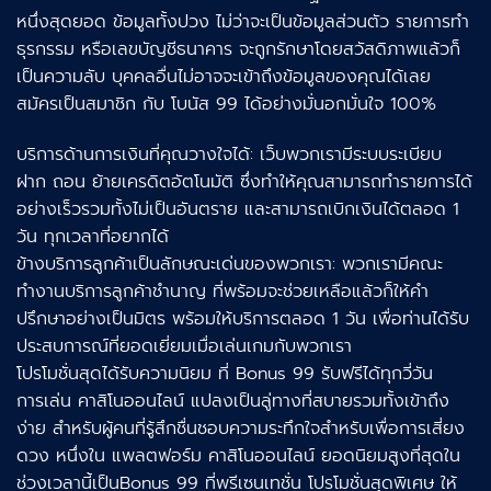
หนึ่งสุดยอด ข้อมูลทั้งปวง ไม่ว่าจะเป็นข้อมูลส่วนตัว รายการทำ
ธุรกรรม หรือเลขบัญชีธนาคาร จะถูกรักษาโดยสวัสดิภาพแล้วก็
เป็นความลับ บุคคลอื่นไม่อาจจะเข้าถึงข้อมูลของคุณได้เลย
สมัครเป็นสมาชิก กับ โบนัส 99 ได้อย่างมั่นอกมั่นใจ 100%
บริการด้านการเงินที่คุณวางใจได้: เว็บพวกเรามีระบบระเบียบ
ฝาก ถอน ย้ายเครดิตอัตโนมัติ ซึ่งทำให้คุณสามารถทำรายการได้
อย่างเร็วรวมทั้งไม่เป็นอันตราย และสามารถเบิกเงินได้ตลอด 1
วัน ทุกเวลาที่อยากได้
ข้างบริการลูกค้าเป็นลักษณะเด่นของพวกเรา: พวกเรามีคณะ
ทำงานบริการลูกค้าชำนาญ ที่พร้อมจะช่วยเหลือแล้วก็ให้คำ
ปรึกษาอย่างเป็นมิตร พร้อมให้บริการตลอด 1 วัน เพื่อท่านได้รับ
ประสบการณ์ที่ยอดเยี่ยมเมื่อเล่นเกมกับพวกเรา
โปรโมชั่นสุดได้รับความนิยม ที่ Bonus 99 รับฟรีได้ทุกวี่วัน
การเล่น คาสิโนออนไลน์ แปลงเป็นลู่ทางที่สบายรวมทั้งเข้าถึง
ง่าย สำหรับผู้คนที่รู้สึกชื่นชอบความระทึกใจสำหรับเพื่อการเสี่ยง
ดวง หนึ่งใน แพลตฟอร์ม คาสิโนออนไลน์ ยอดนิยมสูงที่สุดใน
ช่วงเวลานี้เป็นBonus 99 ที่พรีเซนเทชั่น โปรโมชั่นสุดพิเศษ ให้