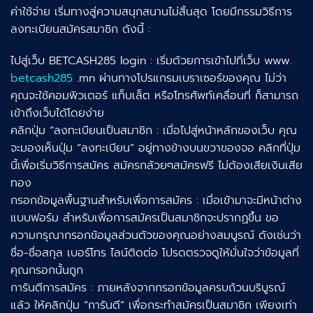
ค่าใช้จ่าย เริ่มทางสู่ความสนุกสนานไม่สิ้นสุด โดยมีกรรมวิธีการ
ลงทะเบียนสมัครสมาชิก ดังนี้ :
ไปสู่เว็บ BETCASH285 login : เริ่มด้วยการเข้าไปที่เว็บ www.
betcash285
.mn ผ่านทางโปรแกรมเบราเซอร์ของคุณ ไม่ว่า
คุณจะใช้คอมพิวเตอร์ แท็บเล็ต หรือโทรศัพท์เคลื่อนที่ ก็สามารถ
เข้าถึงเว็บได้โดยง่าย
คลิกปุ่ม “ลงทะเบียนเป็นสมาชิก : เมื่อไปสู่หน้าหลักของเว็บ คุณ
จะมองเห็นปุ่ม “ลงทะเบียน” อยู่ทางข้างบนขวาของจอ คลิกที่ปุ่ม
นี้เพื่อเริ่มวิธีการสมัคร สมัครกล้วยๆสมัครฟรี ไม่ต้องเสียเงินเสีย
ทอง
กรอกข้อมูลพื้นฐานสำหรับเพื่อการสมัคร : เมื่อเข้ามาจะมีหน้าต่าง
แบบฟอร์ม สำหรับเพื่อการสมัครเป็นสมาชิกจะปรากฏขึ้น ขอ
ความกรุณากรอกข้อมูลส่วนตัวของคุณอย่างสมบูรณ์ ดังเช่นว่า
ชื่อ-ชื่อสกุล เบอร์โทร ไลน์ติดต่อ โปรดตรวจดูให้มั่นใจว่าข้อมูลที่
คุณกรอกนั้นถูก
การันตีการสมัคร : ภายหลังจากกรอกข้อมูลครบถ้วนบริบูรณ์
แล้ว ให้คลิกปุ่ม “การันตี” เพื่อกระทำสมัครเป็นสมาชิก เพียงเท่า