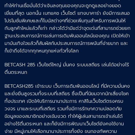
ทำให้ท่านเชื่อมั่นได้ว่าเงินลงทุนของคุณจะถูกดูแลอย่างยอด
เยี่ยมที่สุด นอกนั้น เบทแคช เว็บไซต์ แทงบาคาร่า ยังมีการเสนอ
โปรโมชั่นพิเศษและก็โบนัสต่างๆที่ช่วยเพิ่มทุนสำหรับการพนันให้
กับลูกค้าใหม่แล้วก็เก่า กล่าวได้ว่ามีแต่ว่าจุดเด่นที่สามารถช่วยยก
ฐานะประสบการณ์การเล่นการเดิมพันออนไลน์ของคุณ เปิดให้เข้า
มาบันเทิงใจแล้วก็สัมผัสกับประสบการณ์การพนันที่ง่ายมาก และ
ก็เข้าถึงได้จากทุกหนทุกแห่งทั่วทั้งโลก
BETCASH 285 เว็บไซต์ใหญ่ มั่นคง ระบบเสถียร เล่นได้อย่างไร้
ตื่นตระหนก
BETCASH285 เข้าระบบ เว็บการเดิมพันออนไลน์ ที่มีความมั่นคง
และยั่งยืนสูงรวมทั้งระบบที่เสถียร ซึ่งเป็นที่นิยมจากนักเสี่ยงโชค
ทั้งประเทศ เปิดให้บริการนานาประการ คาสิโนเว็บไซต์ตรงครบ
วงจร มาและระบบที่เสถียร รวมทั้งมีการรักษาความปลอดภัย
ข้อมูลของสมาชิกอย่างเข้มงวด ทำให้ผู้เล่นสามารถเข้าเล่นได้
อย่างไร้ตื่นตระหนก และก็ยังมีการพัฒนาเว็บไซต์ยังคงใช้งาน
ง่าย มีหมู่เกมให้เลือกนานาประการทั้งยัง ขนกองทัพความ