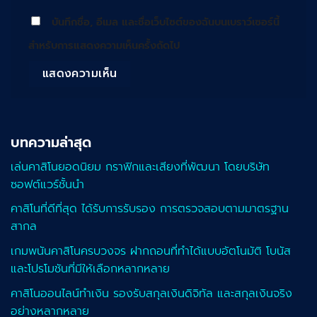
บันทึกชื่อ, อีเมล และชื่อเว็บไซต์ของฉันบนเบราว์เซอร์นี้
สำหรับการแสดงความเห็นครั้งถัดไป
บทความล่าสุด
เล่นคาสิโนยอดนิยม กราฟิกและเสียงที่พัฒนา โดยบริษัท
ซอฟต์แวร์ชั้นนำ
คาสิโนที่ดีที่สุด ได้รับการรับรอง การตรวจสอบตามมาตรฐาน
สากล
เกมพนันคาสิโนครบวงจร ฝากถอนที่ทำได้แบบอัตโนมัติ โบนัส
และโปรโมชันที่มีให้เลือกหลากหลาย
คาสิโนออนไลน์ทำเงิน รองรับสกุลเงินดิจิทัล และสกุลเงินจริง
อย่างหลากหลาย