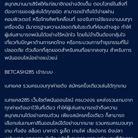
สนุกสนานมาเสิร์ฟให้แก่สมาชิกอย่างจัดเต็ม ตอบโจทย์ในสิ่งที่
ต้องการของผู้เล่นได้ทุกชนิด สามารถเข้าถึงได้ง่ายผ่าน
คอมพิวเตอร์ หรือโทรศัพท์เคลื่อนที่ รองรับการใช้แรงงานบนทุก
เครื่องมือ มีมาตรฐานความปลอดภัยในระดับที่ค่อนข้างสูง ทำให้
ผู้เล่นสามารถพนันได้อย่างไร้หนักใจ โดยไม่จำเป็นต้องกลุ้มใจ
เกี่ยวกับปัญหาด้านการคดโกง หรือกระบวนการทำธุรกรรมที่ไม่
ปลอดภัย ตัวเลือกที่สุดยอดสำหรับคนที่อยากลงทุน สำหรับการ
พนันออนไลน์อย่างแน่วแน่
BETCASH285 เข้าระบบ
เบทแคส รวมครบจบทุกค่ายดัง สมัครครั้งเดียวเล่นได้ทุกเกม
เบทแคส285 เว็บไซต์พนันออนไลน์ ครบวงจร แหล่งรวมเกมจาก
ทุกค่ายดังเอาไว้ในที่เดียว ทำให้ผู้เล่นสามารถเข้าถึงความ
สนุกสนานได้อย่างครบถ้วน เพียงสมัครครั้งเดียว ก็สามารถ
เลือกเล่นเกมคาสิโนออนไลน์ได้อย่างมากมาย รวมครบครบจบทุก
เกม ทั้งยัง สล็อต บาคาร่า รูเล็ต เกมไพ่ เสือมังกร ยิงปลา