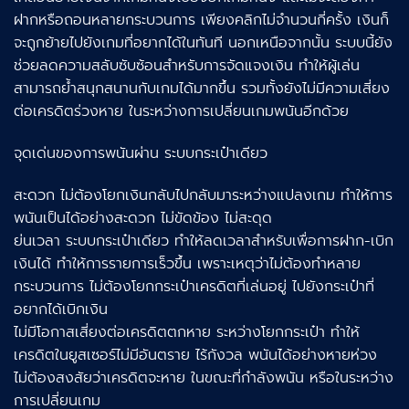
ฝากหรือถอนหลายกระบวนการ เพียงคลิกไม่จำนวนกี่ครั้ง เงินก็
จะถูกย้ายไปยังเกมที่อยากได้ในทันที นอกเหนือจากนั้น ระบบนี้ยัง
ช่วยลดความสลับซับซ้อนสำหรับการจัดแจงเงิน ทำให้ผู้เล่น
สามารถย้ำสนุกสนานกับเกมได้มากขึ้น รวมทั้งยังไม่มีความเสี่ยง
ต่อเครดิตร่วงหาย ในระหว่างการเปลี่ยนเกมพนันอีกด้วย
จุดเด่นของการพนันผ่าน ระบบกระเป๋าเดียว
สะดวก ไม่ต้องโยกเงินกลับไปกลับมาระหว่างแปลงเกม ทำให้การ
พนันเป็นได้อย่างสะดวก ไม่ขัดข้อง ไม่สะดุด
ย่นเวลา ระบบกระเป๋าเดียว ทำให้ลดเวลาสำหรับเพื่อการฝาก-เบิก
เงินได้ ทำให้การรายการเร็วขึ้น เพราะเหตุว่าไม่ต้องทำหลาย
กระบวนการ ไม่ต้องโยกกระเป๋าเครดิตที่เล่นอยู่ ไปยังกระเป๋าที่
อยากได้เบิกเงิน
ไม่มีโอกาสเสี่ยงต่อเครดิตตกหาย ระหว่างโยกกระเป๋า ทำให้
เครดิตในยูสเซอร์ไม่มีอันตราย ไร้กังวล พนันได้อย่างหายห่วง
ไม่ต้องสงสัยว่าเครดิตจะหาย ในขณะที่กำลังพนัน หรือในระหว่าง
การเปลี่ยนเกม