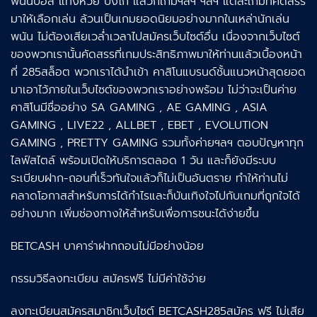
พนันบอล แทงหวย บิงโก แล้วก็เกมฯลฯ ฯลฯ แต่ละเกมที่คัดสรร
มาให้เลือกเล่น ล้วนเป็นเกมยอดนิยมอย่างมากในเหล่านักเล่น
พนัน ไม่ต้องเสียเวล่ำเวลาไปสมัครเว็บไซต์อื่น เนื่องจากเว็บไซต์
ของพวกเรานั้นคัดสรรที่เกมประสิทธิภาพมาให้ท่านแล้วเบื้องหน้า
ที่ 285สล็อต พวกเราได้นำเข้า คาสิโนแบรนด์ชั้นแนวหน้าสุดยอด
มาเอาไว้ภายในเว็บไซต์ของพวกเราอย่างพร้อม ไม่ว่าจะเป็นค่าย
คาสิโนมีชื่ออย่าง SA GAMING , AE GAMING , ASIA
GAMING , LIVE22 , ALLBET , EBET , EVOLUTION
GAMING , PRETTY GAMING รวมทั้งค่ายฯลฯ ตอบปัญหาทุก
ไลฟ์สไตล์ พร้อมเปิดให้บริการตลอด 1 วัน และก็ยังมีระบบ
ระเบียบฝาก-ถอนที่เร็วทันใจแล้วก็ไม่เป็นอันตราย ทำให้ท่านไม่
คลาดโอกาสสำหรับการได้กำไรและก็บันเทิงใจไปกับเกมที่ถูกใจได้
อย่างมาก เพิ่มช่องทางให้สำหรับเพื่อการชนะได้ง่ายขึ้น
BETCASH บาคาร่าฝากถอนไม่มีอย่างน้อย
กรรมวิธีลงทะเบียน สมัครฟรี ไม่มีค่าใช้จ่าย
ลงทะเบียนสมัครสมาชิกเว็บไซต์ BETCASH285สมัคร ฟรี ไม่เสีย