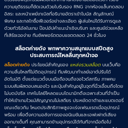
ความยุติธรรมก็ชัดเจนด้วยใบรับรอง RNG จากห้องแล็บทดสอบ
อิสระ และหน้าเพย์เทเบิลที่อธิบายอัตราเข้าโบนัส สัญลักษณ์
พิเศษ และกลไกซื้อฟีเจอร์อย่างละเอียด ผู้เล่นใหม่ได้รับการดูแล
ด้วยทัวริอัลในเกม ป๊อปอัปคำแนะนำเชิงบริบท และศูนย์ช่วยเหลือ
ที่เสิร์ชเจอง่าย ทีมซัพพอร์ตตอบแชตตลอด 24 ชั่วโมง
สล็อตค่ายดัง พกพาความสนุกแบบสปีดสูง
ประสบการณ์ไหลลื่นทุกหน้าจอ
สล็อตค่ายดัง
ประโยชน์สำคัญของ
แหล่งรวมสล็อต
บนเว็บคือ
ความลื่นไหลที่ไม่ติดอุปกรณ์ ทีมพัฒนาทำเลย์เอาต์ปรับได้
อัตโนมัติ ตั้งแต่แนวตั้งบนมือถือจนถึงจอไวด์สกรีน ภาพคม
ระบบสัมผัสตอบสนองไว และปุ่มสำคัญอยู่ในจุดที่นิ้วเอื้อมถึงโดย
ไม่บดบังรีล เทคโนโลยีโหลดแบบไดนามิกดึงเฉพาะส่วนที่จำเป็น
ทำให้เข้าเกมไวแม้สัญญาณไม่เสถียร ประหยัดดาต้าและแบตเตอรี่
ขณะเดียวกัน โหมดประสิทธิภาพสูงจะเร่งเฟรมเรตเมื่ออุปกรณ์
พร้อม เพื่อดึงความอลังการของอนิเมชันและเอฟเฟกต์เสียง
ออกมาเต็มที่ คุณสามารถข้ามอุปกรณ์ได้ทันทีจากมือถือไป