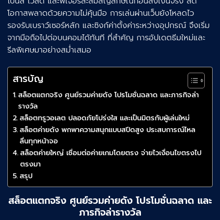
โบนัส ไวลด์ และฟีเจอร์สะสมสัญลักษณ์ก่อนลงเงินจริง ลด
โอกาสพลาดด้วยความไม่คุ้นมือ การเล่นผ่านเว็บยังโหลดไว
รองรับเบราว์เซอร์หลัก และซิงก์ค่าตั้งค่าระหว่างอุปกรณ์ จึงเริ่ม
จากมือถือไปต่อบนคอมได้ทันที ที่สำคัญ การอัปเดตธีมใหม่และ
รีลพิเศษมาอย่างสม่ำเสมอ
สารบัญ
สล็อตแตกจริง ศูนย์รวมค่ายดัง โปรโมชั่นฉลาด และภารกิจล่า
รางวัล
สล็อตทรูวอเลต ปลอดภัยโปร่งใส และเป็นมิตรกับผู้เล่นใหม่
สล็อตค่ายดัง พกพาความสนุกแบบสปีดสูง ประสบการณ์ไหล
ลื่นทุกหน้าจอ
สล็อตค่ายใหญ่ เชื่อมต่อค่ายเกมโดยตรง จ่ายไวเงื่อนไขตรงไป
ตรงมา
สรุป
สล็อตแตกจริง ศูนย์รวมค่ายดัง โปรโมชั่นฉลาด และ
ภารกิจล่ารางวัล