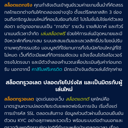
สล็อตแตกจริง
คุณกำลังเดินเข้าศูนย์รวมค่ายเกมชั้นนำที่คัดสรร
กลไกแตกต่างกันให้ทดลองอย่างจุใจ ตั้งแต่รีลคลาสสิก 3 ช่อง
จนถึงกริดรูปแบบใหม่ที่คอมโบซ้อนทับได้ โปรโมชั่นไม่ใช่แค่ตัวเลข
ล่อตา แต่ถูกออกแบบเป็น “ภารกิจ” รายวัน รายสัปดาห์ และทัวร์
นาเมนต์เวลาจำกัด
เล่นสล็อตฟรี
ช่วยให้การเล่นมีจุดหมายและมี
จังหวะพักที่เหมาะสม ระบบสะสมแต้มและเลเวลสิทธิ์ประโยชน์ปรับ
ตามพฤติกรรมจริง มอบบูสต์ที่ใช่แทนการทิ้งโบนัสก้อนใหญ่ที่ใช้
ไม่หมด เว็บที่ดีจะมีแผนที่กิจกรรมชัดเจน แจ้งเงื่อนไขโรลโอเวอร์
ตรงไปตรงมา และมีตัวจำลองคำนวณเพื่อประเมินคุ้มค่าก่อนกด
รับ นอกจากนี้
คาสิโนฟรีเครดิต
มีกระเป๋าเงินเดียวเล่นได้ทุกค่าย
สล็อตทรูวอเลต ปลอดภัยโปร่งใส และเป็นมิตรกับผู้
เล่นใหม่
สล็อตทรูวอเลต
จุดเด่นของเว็บ
สล็อตแตกดี
ยุคใหม่คือ
มาตรฐานความปลอดภัยระดับแพลตฟอร์มการเงิน เริ่มตั้งแต่
การเข้ารหัส SSL ตลอดเส้นทาง ข้อมูลส่วนตัวผ่านขั้นตอนยืนยัน
ตัวตน KYC อย่างสุภาพและรวดเร็ว พร้อมระบบต่อต้านบอทและ
ตรวจจับพฤติกรรมผิดปกติที่ทำงานหลังบ้านตลอดเวลา เรื่อง