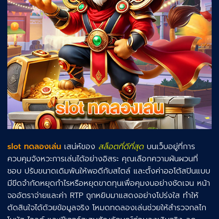
slot ทดลองเล่น
เสน่ห์ของ
สล็อตที่ดีที่สุด
บนเว็บอยู่ที่การ
ควบคุมจังหวะการเล่นได้อย่างอิสระ คุณเลือกความผันผวนที่
ชอบ ปรับขนาดเดิมพันให้พอดีกับสไตล์ และตั้งค่าออโต้สปินแบบ
มีขีดจำกัดหยุดกำไรหรือหยุดขาดทุนเพื่อคุมงบอย่างชัดเจน หน้า
จออัตราจ่ายและค่า RTP ถูกหยิบมาแสดงอย่างโปร่งใส ทำให้
ตัดสินใจได้ด้วยข้อมูลจริง โหมดทดลองเล่นช่วยให้สำรวจกลไก