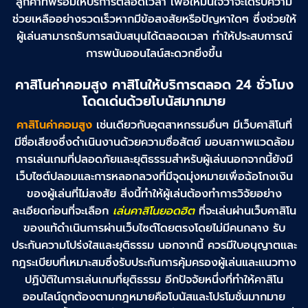
ลูกค้าที่พร้อมให้บริการตลอดเวลา เพื่อให้มั่นใจว่าจะได้รับความ
ช่วยเหลืออย่างรวดเร็วหากมีข้อสงสัยหรือปัญหาใดๆ ซึ่งช่วยให้
ผู้เล่นสามารถรับการสนับสนุนได้ตลอดเวลา ทำให้ประสบการณ์
การพนันออนไลน์สะดวกยิ่งขึ้น
คาสิโนค่าคอมสูง คาสิโนให้บริการตลอด 24 ชั่วโมง
โดดเด่นด้วยโบนัสมากมาย
คาสิโนค่าคอมสูง
เช่นเดียวกับอุตสาหกรรมอื่นๆ มีเว็บคาสิโนที่
มีชื่อเสียงซึ่งดำเนินงานด้วยความซื่อสัตย์ มอบสภาพแวดล้อม
การเล่นเกมที่ปลอดภัยและยุติธรรมสำหรับผู้เล่นนอกจากนี้ยังมี
เว็บไซต์ปลอมและการหลอกลวงที่มีจุดมุ่งหมายเพื่อฉ้อโกงเงิน
ของผู้เล่นที่ไม่สงสัย สิ่งนี้ทำให้ผู้เล่นต้องทำการวิจัยอย่าง
ละเอียดก่อนที่จะเลือก
เล่นคาสิโนยอดฮิต
ที่จะเล่นผ่านเว็บคาสิโน
ของแท้ดำเนินการผ่านเว็บไซต์โดยตรงโดยไม่มีคนกลาง รับ
ประกันความโปร่งใสและยุติธรรม นอกจากนี้ ควรมีใบอนุญาตและ
กฎระเบียบที่เหมาะสมซึ่งรับประกันการคุ้มครองผู้เล่นและแนวทาง
ปฏิบัติในการเล่นเกมที่ยุติธรรม อีกปัจจัยหนึ่งที่ทำให้คาสิโน
ออนไลน์ถูกต้องตามกฎหมายคือโบนัสและโปรโมชั่นมากมาย