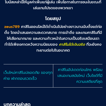
โบนัสเหล่านี้ให้มูลค่าเพิ่มแก่ผู้เล่น เพิ่มโอกาสในการชนะในขณะที่
เล่นเกมโปรดของพวกเขา
โดยสรุป
zeus789
คาสิโนออนไลน์ได้ดำเนินไปอย่างยาวนานนับตั้งแต่ก่อ
ตั้ง โดยนำเสนอความสะดวกสบาย การเข้าถึง และเกมคาสิโนที่มี
ให้เลือกมากมาย และความก้าวหน้าในความเป็นจริงเสมือนเรา
ทำได้เพียงคาดหวังความนิยมของ
คาสิโนได้เงินจริง
ที่จะยังคง
ทะยานต่อไปในอนาคต
คาสิโนอัปเดตก่อนใคร พร้อม
เว็บใหม่คาสิโนปลอดภัย ของทุก
เสนอเกมสมัยใหม่ เว็บไซต์ที่มี
ค่าย ฝากถอนรวดเร็ว
ความเสถียรที่สุด
บทความล่าสุด