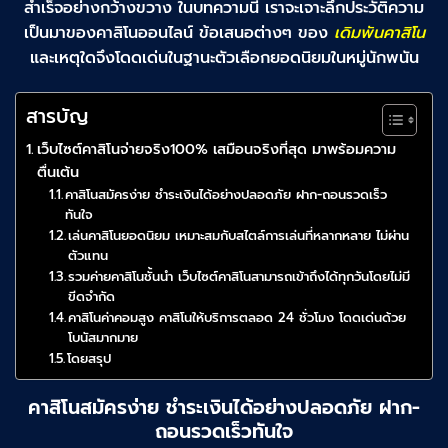
สำเร็จอย่างกว้างขวาง ในบทความนี้ เราจะเจาะลึกประวัติความ
เป็นมาของคาสิโนออนไลน์ ข้อเสนอต่างๆ ของ
เดิมพันคาสิโน
และเหตุใดจึงโดดเด่นในฐานะตัวเลือกยอดนิยมในหมู่นักพนัน
สารบัญ
เว็บไซต์คาสิโนจ่ายจริง100% เสมือนจริงที่สุด มาพร้อมความ
ตื่นเต้น
คาสิโนสมัครง่าย ชำระเงินได้อย่างปลอดภัย ฝาก-ถอนรวดเร็ว
ทันใจ
เล่นคาสิโนยอดนิยม เหมาะสมกับสไตล์การเล่นที่หลากหลาย ไม่ผ่าน
ตัวแทน
รวมค่ายคาสิโนชั้นนำ เว็บไซต์คาสิโนสามารถเข้าถึงได้ทุกวันโดยไม่มี
ขีดจำกัด
คาสิโนค่าคอมสูง คาสิโนให้บริการตลอด 24 ชั่วโมง โดดเด่นด้วย
โบนัสมากมาย
โดยสรุป
คาสิโนสมัครง่าย ชำระเงินได้อย่างปลอดภัย ฝาก-
ถอนรวดเร็วทันใจ