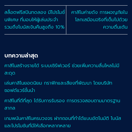
สล็อตฟรีสปินทดลอง มีโปรโมชั่
คาสิโนค่ายดัง การผจญภัยใน
นพิเศษ ที่มอบให้ผู้เล่นประจำ
โลกเสมือนจริงที่เต็มไปด้วย
รวมถึงโบนัสเงินคืนสูงถึง 10%
ความตื่นเต้น
บทความล่าสุด
คาสิโนสร้างรายได้ ระบบเซิร์ฟเวอร์ ช่วยเพิ่มความลื่นไหลไม่มี
สะดุด
เล่นคาสิโนยอดนิยม กราฟิกและเสียงที่พัฒนา โดยบริษัท
ซอฟต์แวร์ชั้นนำ
คาสิโนที่ดีที่สุด ได้รับการรับรอง การตรวจสอบตามมาตรฐาน
สากล
เกมพนันคาสิโนครบวงจร ฝากถอนที่ทำได้แบบอัตโนมัติ โบนัส
และโปรโมชันที่มีให้เลือกหลากหลาย