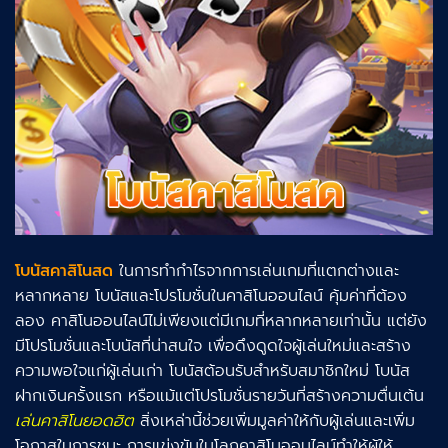
โบนัสคาสิโนสด
ในการทำกำไรจากการเล่นเกมที่แตกต่างและ
หลากหลาย โบนัสและโปรโมชั่นในคาสิโนออนไลน์ คุ้มค่าที่ต้อง
ลอง คาสิโนออนไลน์ไม่เพียงแต่มีเกมที่หลากหลายเท่านั้น แต่ยัง
มีโปรโมชั่นและโบนัสที่น่าสนใจ เพื่อดึงดูดใจผู้เล่นใหม่และสร้าง
ความพอใจแก่ผู้เล่นเก่า โบนัสต้อนรับสำหรับสมาชิกใหม่ โบนัส
ฝากเงินครั้งแรก หรือแม้แต่โปรโมชั่นรายวันที่สร้างความตื่นเต้น
เล่นคาสิโนยอดฮิต
สิ่งเหล่านี้ช่วยเพิ่มมูลค่าให้กับผู้เล่นและเพิ่ม
โอกาสในการชนะ การแข่งขันในโลกคาสิโนออนไลน์ทำให้ผู้ให้