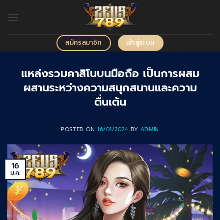
ข้าม
ไป
ยัง
เนื้อหา
เข้าสู่ระบบ
สมัครสมาชิก
แหล่งรวมคาสิโนบนมือถือ เป็นการผสม
ผสานระหว่างความสนุกสนานและความ
ตื่นเต้น
POSTED ON
16/01/2024
BY
ADMIN
16
ม.ค.