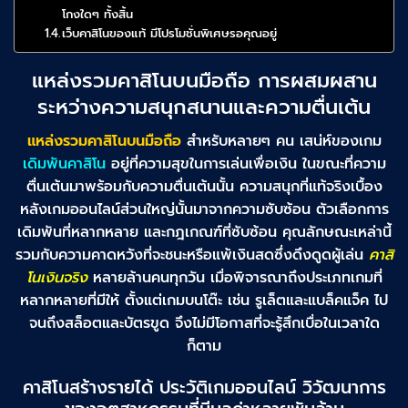
โกงใดๆ ทั้งสิ้น
เว็บคาสิโนของแท้ มีโปรโมชั่นพิเศษรอคุณอยู่
แหล่งรวมคาสิโนบนมือถือ การผสมผสาน
ระหว่างความสนุกสนานและความตื่นเต้น
แหล่งรวมคาสิโนบนมือถือ
สำหรับหลายๆ คน เสน่ห์ของเกม
เดิมพันคาสิโน
อยู่ที่ความสุขในการเล่นเพื่อเงิน ในขณะที่ความ
ตื่นเต้นมาพร้อมกับความตื่นเต้นนั้น ความสนุกที่แท้จริงเบื้อง
หลังเกมออนไลน์ส่วนใหญ่นั้นมาจากความซับซ้อน ตัวเลือกการ
เดิมพันที่หลากหลาย และกฎเกณฑ์ที่ซับซ้อน คุณลักษณะเหล่านี้
รวมกับความคาดหวังที่จะชนะหรือแพ้เงินสดซึ่งดึงดูดผู้เล่น
คาสิ
โนเงินจริง
หลายล้านคนทุกวัน เมื่อพิจารณาถึงประเภทเกมที่
หลากหลายที่มีให้ ตั้งแต่เกมบนโต๊ะ เช่น รูเล็ตและแบล็คแจ็ค ไป
จนถึงสล็อตและบัตรขูด จึงไม่มีโอกาสที่จะรู้สึกเบื่อในเวลาใด
ก็ตาม
คาสิโนสร้างรายได้ ประวัติเกมออนไลน์ วิวัฒนาการ