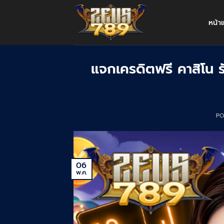
ข้าม
ไป
หน้า
ยัง
เนื้อหา
แจกเครดิตฟรี คาสิโน ร
PO
06
พ.ค.