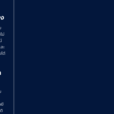
มง
ย
ไม่
์
และ
ได้
า
ม
ยี
ติ