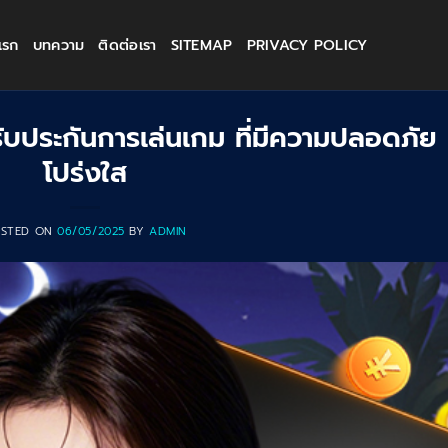
แรก
บทความ
ติดต่อเรา
SITEMAP
PRIVACY POLICY
ับประกันการเล่นเกม ที่มีความปลอดภัย
โปร่งใส
STED ON
06/05/2025
BY
ADMIN