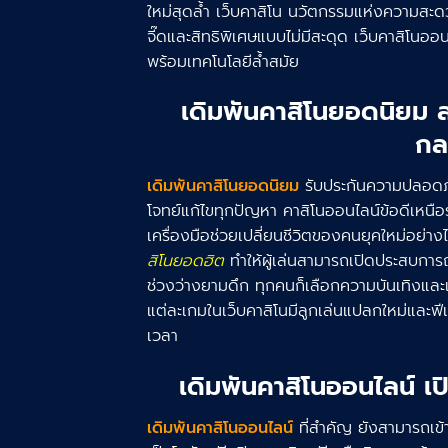
ใหม่สุดล้ำ เว็บคาสิโน นวัตกรรมแห่งความสะด
จี๊ดและสิทธิพิเศษแบบไม่มีสะดุด เว็บคาสิโน
พร้อมเทคโนโลยีล้ำสมัย
เดิมพันคาสิโนยอดนิยม 
กล
เดิมพันคาสิโนยอดนิยม
รับประกันความปลอดภัย
โจทย์แก้ไขทุกปัญหา คาสิโนออนไลน์ข้อดีเหนื
เครื่องมือช่วยเปลี่ยนชีวิตของคนยุคใหม่อย่างไม
สิโนยอดฮิต
ทำให้ผู้เล่นสามารถเปิดประสบการณ์
ช่วงว่างยามดึก ทุกคนก็เลือกความบันเทิงและ
แต่ละเกมในเว็บคาสิโนมีลูกเล่นแปลกใหม่และฟีเ
เวลา
เดิมพันคาสิโนออนไลน์ 
เดิมพันคาสิโนออนไลน์
ที่สำคัญ ยังสามารถเข้าถ