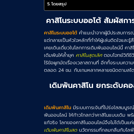
โดยสรุป
คาสิโนระบบออโต้ สัมผัสกา
คาสิโนระบบออโต้
คำแนะนำจากผู้มีประสบการณ์ พ
แต่กลายเป็นหัวใจหลักที่ทำให้ผู้เล่นติดใจและ
เคยเดินเดี่ยวในโลกการเดิมพันออนไลน์นี้ คา
เดิมพันให้ล้ำยุค
คาสิโนสุดเลิศ
ตอบโจทย์วิถีชีว
ไร้ข้อผูกมัดเรื่องเวลาสถานที่ อีกทั้งระบบคว
ตลอด 24 ชม. กับเกมหลากหลายชนิดตามสไตล์ผู
เดิมพันคาสิโน ยกระดับคอ
เดิมพันคาสิโน
มีระบบการเงินที่โปร่งใสสมบูร
พันออนไลน์ ให้ก้าวไกลกว่าคาสิโนแบบเดิม พร
แท้จริง โลกของคาสิโนออนไลน์จึงไม่ได้เป็นแค
เดิมพันคาสิโนสด
นวัตกรรมที่กลมกลืนกับไลฟ์สไ