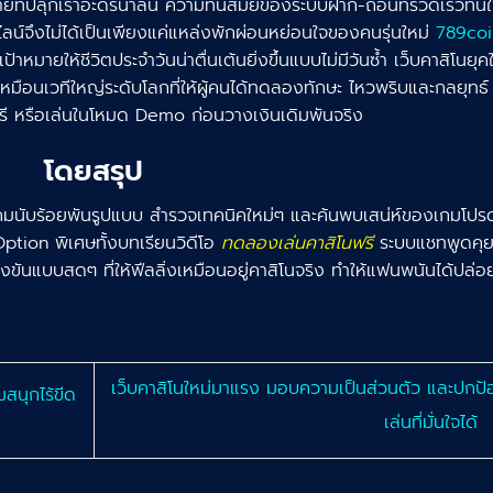
ายที่ปลุกเร้าอะดรีนาลีน ความทันสมัยของระบบฝาก-ถอนที่รวดเร็วทัน
ไลน์จึงไม่ได้เป็นเพียงแค่แหล่งพักผ่อนหย่อนใจของคนรุ่นใหม่
789coi
าหมายให้ชีวิตประจำวันน่าตื่นเต้นยิ่งขึ้นแบบไม่มีวันซ้ำ เว็บคาสิโนยุค
เหมือนเวทีใหญ่ระดับโลกที่ให้ผู้คนได้ทดลองทักษะ ไหวพริบและกลยุทธ์
รี หรือเล่นในโหมด Demo ก่อนวางเงินเดิมพันจริง
โดยสรุป
กมนับร้อยพันรูปแบบ สำรวจเทคนิคใหม่ๆ และค้นพบเสน่ห์ของเกมโปร
Option พิเศษทั้งบทเรียนวิดีโอ
ทดลองเล่นคาสิโนฟรี
ระบบแชทพูดคุ
่งขันแบบสดๆ ที่ให้ฟีลลิ่งเหมือนอยู่คาสิโนจริง ทำให้แฟนพนันได้ปล่อ
เว็บคาสิโนใหม่มาแรง มอบความเป็นส่วนตัว และปกป้อ
นุกไร้ขีด
เล่นที่มั่นใจได้