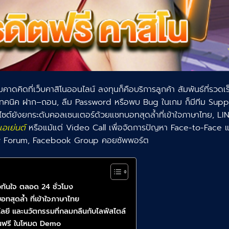
คาดคิดที่เว็บคาสิโนออนไลน์ ลงทุนก็คือบริการลูกค้า สัมพันธ์ที่รวดเร
่องเทคนิค ฝาก–ถอน, ลืม Password หรือพบ Bug ในเกม ก็มีทีม Supp
ซต์ยังยกระดับคอลเซนเตอร์ด้วยแชทบอทสุดล้ำที่เข้าใจภาษาไทย, LI
เอเย่นต์
หรือแม้แต่ Video Call เพื่อจัดการปัญหา Face-to-Face 
y Forum, Facebook Group คอยซัพพอร์ต
วทันใจ ตลอด 24 ชั่วโมง
ทสุดล้ำ ที่เข้าใจภาษาไทย
ยี และนวัตกรรมที่กลมกลืนกับไลฟ์สไตล์
ล่นฟรี ในโหมด Demo