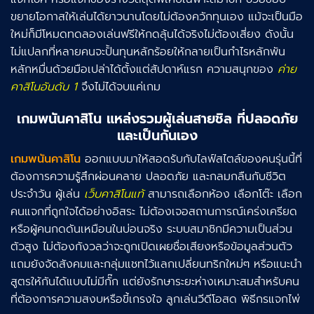
ขยายโอกาสให้เล่นได้ยาวนานโดยไม่ต้องควักทุนเอง แม้จะเป็นมือ
ใหม่ก็มีโหมดทดลองเล่นฟรีให้กดลุ้นได้จริงไม่ต้องเสี่ยง ดังนั้น
ไม่แปลกที่หลายคนจะปั้นทุนหลักร้อยให้กลายเป็นกำไรหลักพัน
หลักหมื่นด้วยมือเปล่าได้ตั้งแต่สัปดาห์แรก ความสนุกของ
ค่าย
คาสิโนอันดับ 1
จึงไม่ได้จบแค่เกม
เกมพนันคาสิโน แหล่งรวมผู้เล่นสายชิล ที่ปลอดภัย
และเป็นกันเอง
เกมพนันคาสิโน
ออกแบบมาให้สอดรับกับไลฟ์สไตล์ของคนรุ่นนี้ที่
ต้องการความรู้สึกผ่อนคลาย ปลอดภัย และกลมกลืนกับชีวิต
ประจำวัน ผู้เล่น
เว็บคาสิโนแท้
สามารถเลือกห้อง เลือกโต๊ะ เลือก
คนแจกที่ถูกใจได้อย่างอิสระ ไม่ต้องเจอสถานการณ์เคร่งเครียด
หรือผู้คนกดดันเหมือนในบ่อนจริง ระบบสมาชิกมีความเป็นส่วน
ตัวสูง ไม่ต้องกังวลว่าจะถูกเปิดเผยชื่อเสียงหรือข้อมูลส่วนตัว
แถมยังจัดสังคมและกลุ่มแชทไว้แลกเปลี่ยนทริกใหม่ๆ หรือแนะนำ
สูตรให้กันได้แบบไม่มีกั๊ก แต่ยังรักษาระยะห่างเหมาะสมสำหรับคน
ที่ต้องการความสงบหรือขี้เกรงใจ ลูกเล่นวีดีโอสด พิธีกรแจกไพ่