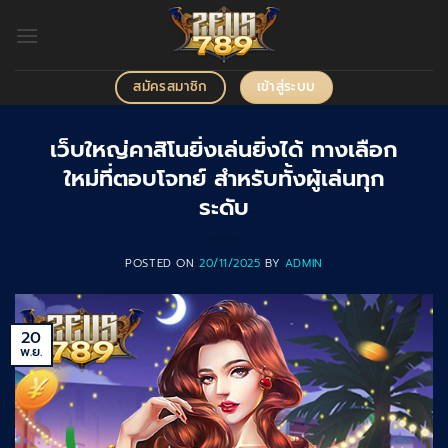
ข้าม
ไป
ยัง
เนื้อหา
เข้าสู่ระบบ
สมัครสมาชิก
เว็บใหญ่คาสิโนยิ่งเล่นยิ่งได้ ทางเลือก
ใหม่ที่ตอบโจทย์ สำหรับทั้งผู้เล่นทุก
ระดับ
POSTED ON
20/11/2025
BY
ADMIN
20
พ.ย.