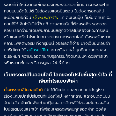
ระดับที่ทำให้ชีวิตคนเสี่ยงดวงคล่องตัวกว่าที่เคย ด้วยระบบฝาก
ถอนแบบอัตโนมัติ ไม่ต้องรอแอดมินตอบ ไม่ต้องกรอกสลิป
เหมือนสมัยก่อน
เว็บพนันคาสิโน
แค่เติมเงินปุ๊บ ก็เล่นได้ทันที จะ
ถอนก็ได้เงินไวในไม่กี่วินาที ต่างจากเดิมที่ต้องรอคิว รอตรวจ
สอบ เรียกว่านักเดิมพันสายมันส์ยุคดิจิทัลไม่เสียจังหวะการเล่น
หรือแผนคว้ากำไรแน่นอน ระบบธนาคารออนไลน์ ยังรองรับหลาก
หลายแพลตฟอร์ม ทั้งทรูมันนี่ วอลเลตก็ง่าย บางเว็บยังโอนผ่า
นคริปโตฯ ได้
สมัครคาสิโน
เหมาะกับสายล้ำยุคที่อยากทดลอง
อะไรใหม่ๆ ความปลอดภัยกับธุรกรรมก็จัดมาเน้นๆ ด้วยการเข้า
รหัสหลายชั้นและบริการดูแล 24 ชั่วโมง
เว็บตรงคาสิโนออนไลน์ โลกของโปรโมชั่นสุดเร้าใจ ที่
เพิ่มกำไรแบบฟ้าผ่า
เว็บตรงคาสิโนออนไลน์
ไม่ได้มีดีแค่ความสะดวก แต่ยังชูโรง
เรื่องแคมเปญโปรโมชั่นที่แปลกใหม่ หลากหลาย และอัปเดตแบบ
วันต่อวัน นักเดิมพันเข้ามาปุ๊บเจอเครดิตฟรีให้ลองเล่นของจริง
โบนัสเติมเงินแรกเข้า ที่พร้อมเครดิตพิเศษทุกยอดฝาก วงล้อ
แจกโชค หรือแจกของรางวัลสุดพิเศษเฉพาะสมาชิก ช่วยขยับ