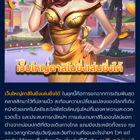
เว็บใหญ่คาสิโนยิ่งเล่นยิ่งได้
ในยุคนี้คือการยกฉากการเดิมพันสุด
คลาสสิกมาไว้ที่ปลายนิ้ว สะท้อนความเปลี่ยนแปลงของโลกที่เดิน
หน้าด้วยเทคโนโลยีและไลฟ์สไตล์คนรุ่นใหม่ที่มองหาความสะดวก
รวดเร็ว และประสบการณ์ใหม่ๆ การเล่นเกมคาสิโนออนไลน์แตก
ต่างจากบ่อนปกติที่ต้องเดินทางไกล แถมยังประหยัดทั้งแรง ทุน
และเวลาถูกใจกลุ่มวัยรุ่นและวัยทำงานที่ชอบอะไรง่ายๆ ไวๆ แต่