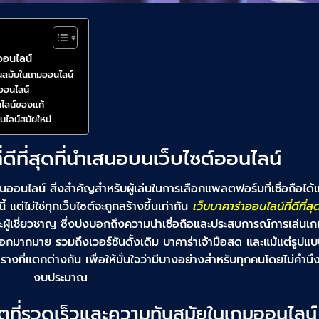
์ออนไลน์
ันสมัยในเกมออนไลน์
่ออนไลน์
นไลน์ของแท้
นไลน์สมัยใหม่
ี่ดีที่สุดที่นำเสนอบนเว็บไซต์ออนไลน์
นไลน์ สิ่งสำคัญสำหรับผู้เล่นในการเลือกแพลตฟอร์มที่เชื่อถือได้เม
แต่ไม่ใช่ทุกเว็บไซต์จะถูกสร้างขึ้นเท่ากัน
เว็บบาคาร่าออนไลน์ที่ดีที่สุ
ะผู้เชี่ยวชาญ ซึ่งบ่งบอกถึงความน่าเชื่อถือและประสบการณ์การเล่นเกม
เลือกมากมาย รวมถึงเวอร์ชันดั้งเดิม บาคาร่าเจ้ามือสด และแม้แต่รูปแบบ
างที่แตกต่างกัน เพื่อให้มั่นใจว่ามีบางอย่างสำหรับทุกคนโดยไม่คำนึ
งบประมาณ
ดตที่รวดเร็วและความทันสมัยในเกมออนไลน์