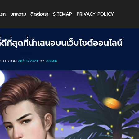
แรก
บทความ
ติดต่อเรา
SITEMAP
PRIVACY POLICY
ี่ดีที่สุดที่นำเสนอบนเว็บไซต์ออนไลน์
OSTED ON
26/01/2024
BY
ADMIN