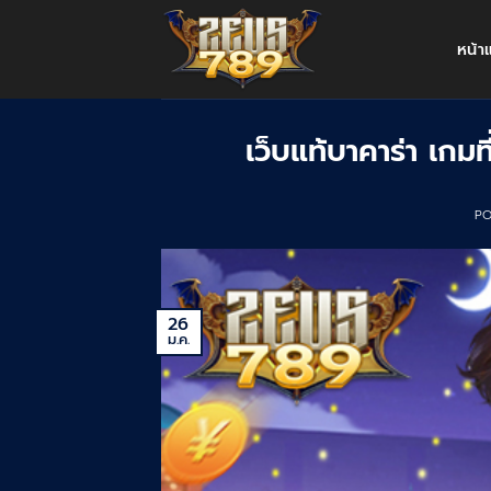
ข้าม
ไป
หน้า
ยัง
เนื้อหา
เว็บแท้บาคาร่า เกมท
P
26
ม.ค.