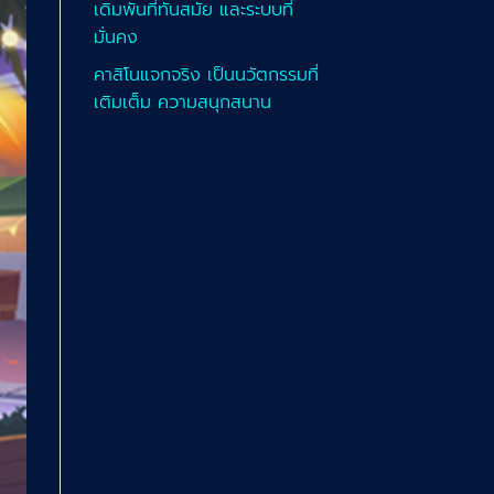
เดิมพันที่ทันสมัย และระบบที่
มั่นคง
คาสิโนแจกจริง เป็นนวัตกรรมที่
เติมเต็ม ความสนุกสนาน