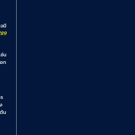
าจมี
789
ช่น
ือก
าร
คง
เต้น