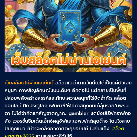
เว็บสล็อตไม่ผ่านเอเย่นต์
สล็อตในตำนานวันนี้ไม่ได้เป็นแค่ตัวเลข
หมุนๆ ภาพสัญลักษณ์แบบเดิมๆ อีกต่อไป แต่กลายเป็นพื้นที่
ปล่อยพลังสร้างสรรค์และทักษะความสนุกที่ไร้ขีดจำกัด สล็อต
ออนไลน์เปิดประตูโลกแฟนตาซีให้โอกาสทุกคนได้ลุ้นรวยในพริบ
ตา ไม่ได้จำกัดแค่สัญชาตญาณ gambler แต่ยังเสิร์ฟกราฟิกอ
ลัง เวอร์ชั่นธีมเด็ดเอ็กซ์คลูซีฟและเอฟเฟกต์สุดต๊าช โดนใจสาย
ปั่นทุกแนว ไม่ว่าจะคลั่งอวกาศตะลุยอียิปต์ ไปยันแก๊ง
สล็อต
แตกง่าย2025
สายแฟนตาซีวัยโจ๋