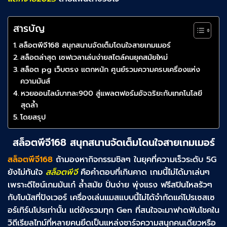
สารบัญ
สล็อตพีจี168 สนุกสนานจัดเต็มโดนใจสายเกมเมอร์
สล็อตล่าสุด เซฟเวลาเล่นง่ายสไตล์คนยุคสมัยใหม่
สล็อต pg เว็บตรง แตกหนัก ศูนย์รวมความครบเครื่องแห่ง
ความมันส์
หวยออนไลน์บาทละ900 สู่แพลตฟอร์มอัจฉริยะกับเทคโนโลยี
สุดล้ำ
โดยสรุป
สล็อตพีจี168 สนุกสนานจัดเต็มโดนใจสายเกมเมอร์
สล็อตพีจี168
ถ้ามองหากิจกรรมชิลๆ ในยุคที่ความเร็วระดับ 5G
ยังไม่ทันใจ
สล็อตพีจี
คือคำตอบที่เกินคาด เกมนี้ไม่ได้มาเล่นๆ
เพราะดีไซน์เกมมันเก๋ ล้ำสมัย ปั่นง่าย พุ่งแรง ฟรีสปินไหลรัวๆ
กับโบนัสที่ปังเวอร์ เครื่องเล่นแมสแบบนี้ไม่ได้จำกัดแค่โปรเซสเซ
อร์เทิร์นโปรเท่านั้น แต่ยังรวมทุก Gen ที่สนใจจะมาฟาดฟันโชคใน
วิถีเรียลไทม์ที่หลายคนยึดเป็นแหล่งชาร์จความสนุกคนเดียวหรือ