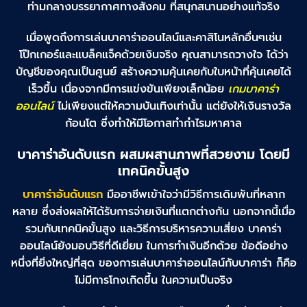
ท่ามกลางบรรยากาศทางสังคม ที่สนุกสนานอย่างแท้จริง
เมื่อพูดถึงการเล่นบาคาร่าออนไลน์และคาสิโนหลักอื่นๆเช่น
โป๊กเกอร์และแบล็คแจ็คด้วยเงินจริง คุณสามารถวางใจ ได้ว่า
บัญชีของคุณเป็นศูนย์ สร้างความคุ้นเคยกับใบหน้าที่คุ้นเคยได้
เร็วขึ้น เนื่องจากมีการแข่งขันเพียงเล็กน้อย
เกมบาคาร่า
ออนไลน์
ไม่เพียงแต่ให้ความบันเทิงเท่านั้น แต่ยังให้เงินรางวัล
ก้อนโต ซึ่งทำให้มีโอกาสทำกำไรมหาศาล
บาคาร่าอันดับแรก ผสมผสานภาพที่สวยงาม โดยมี
เทคนิคขั้นสูง
บาคาร่าอันดับแรก
มืออาชีพเข้าใจว่ามีวิธีการเดิมพันที่หลาก
หลาย ซึ่งส่งผลให้ได้รับการจ่ายเงินที่แตกต่างกัน นอกจากนี้เมื่อ
รวมกับเทคนิคขั้นสูง และวิธีการบริหารความเสี่ยง บาคาร่า
ออนไลน์ยังมอบวิธีที่ดีเยี่ยม ในการทำเงินอีกด้วย
ข้อดีอย่าง
หนึ่งที่ยิ่งใหญ่ที่สุด ของการเล่นบาคาร่าออนไลน์กับบาคาร่า ก็คือ
ไม่มีการโกงเกิดขึ้น ในความเป็นจริง