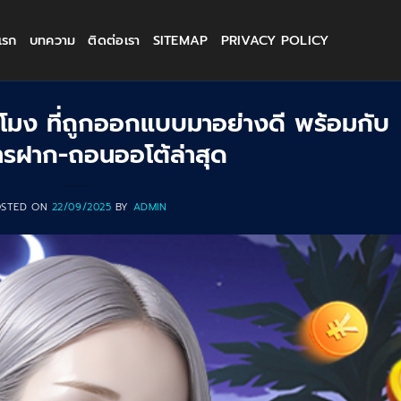
แรก
บทความ
ติดต่อเรา
SITEMAP
PRIVACY POLICY
่วโมง ที่ถูกออกแบบมาอย่างดี พร้อมกับ
รฝาก-ถอนออโต้ล่าสุด
OSTED ON
22/09/2025
BY
ADMIN