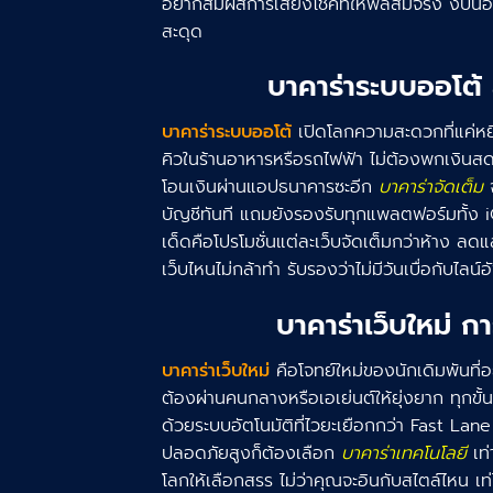
อยากสัมผัสการเสี่ยงโชคที่ให้ฟีลสมจริง งบน้อยก
สะดุด
บาคาร่าระบบออโต้ 
บาคาร่าระบบออโต้
เปิดโลกความสะดวกที่แค่หยิ
คิวในร้านอาหารหรือรถไฟฟ้า ไม่ต้องพกเงินสดใ
โอนเงินผ่านแอปธนาคารซะอีก
บาคาร่าจัดเต็ม
บัญชีทันที แถมยังรองรับทุกแพลตฟอร์มทั้ง iO
เด็ดคือโปรโมชั่นแต่ละเว็บจัดเต็มกว่าห้าง 
เว็บไหนไม่กล้าทำ รับรองว่าไม่มีวันเบื่อกับไลน
บาคาร่าเว็บใหม่ ก
บาคาร่าเว็บใหม่
คือโจทย์ใหม่ของนักเดิมพันที
ต้องผ่านคนกลางหรือเอเย่นต์ให้ยุ่งยาก ทุกขั
ด้วยระบบอัตโนมัติที่ไวยะเยือกกว่า Fast Lane ใ
ปลอดภัยสูงก็ต้องเลือก
บาคาร่าเทคโนโลยี
เท
โลกให้เลือกสรร ไม่ว่าคุณจะอินกับสไตล์ไหน 