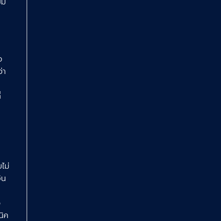
มี
อ
่า
่
่
ไม่
ิน
ว
นิค