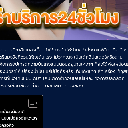
ชื่อมต่อด้วยอินเทอร์เน็ต ทำให้การลุ้นไพ่ง่ายกว่าสั่งกาแฟกับบาริสต้าหน
ีสมจริงที่ชวนให้ใจเต้นแรง ไม่ว่าคุณจะเป็นเด็กฮิปสเตอร์หรือสาย
ี้คือการอัปเกรดความบันเทิงแบบนอนอยู่บ้านเหงาๆ ก็ยังได้ฟีลเหมือน
งนั่งรถให้เปลืองน้ำมัน แค่มีมือถือหรือแท็บเล็ตเท่ๆ สักเครื่อง ก็ลุยเ
ับใครที่เบื่อเกมแบบเดิมๆ เล่นบาคาร่าออนไลน์นี่แหละ คือการปลดล็อก
อดูละครเสียดสีชีวิตซ้ำซาก บอกเลยว่าต้องลอง
กชั่นระดับชาติ
บบไม่ต้องตื่นแต่เช้า
โชครอคิว