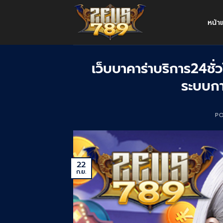
ข้าม
ไป
หน้า
ยัง
เนื้อหา
เว็บบาคาร่าบริการ24ชั
ระบบกา
P
22
ก.ย.