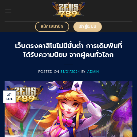
ข้าม
ไป
ยัง
เนื้อหา
เข้าสู่ระบบ
สมัครสมาชิก
เว็บตรงคาสิโนไม่มีขั้นตํ่า การเดิมพันที่
ได้รับความนิยม จากผู้คนทั่วโลก
POSTED ON
31/01/2024
BY
ADMIN
31
ม.ค.