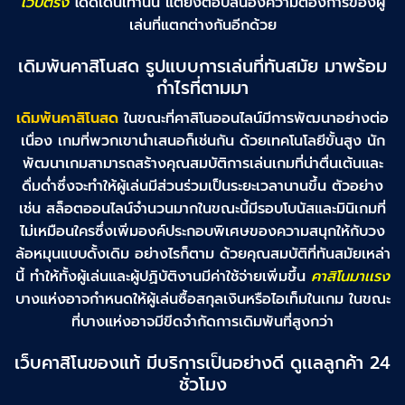
เว็บตรง
โดดเด่นเท่านั้น แต่ยังตอบสนองความต้องการของผู้
เล่นที่แตกต่างกันอีกด้วย
เดิมพันคาสิโนสด
รูปแบบการเล่นที่ทันสมัย มาพร้อม
กำไรที่ตามมา
เดิมพันคาสิโนสด
ในขณะที่คาสิโนออนไลน์มีการพัฒนาอย่างต่อ
เนื่อง เกมที่พวกเขานำเสนอก็เช่นกัน ด้วยเทคโนโลยีขั้นสูง นัก
พัฒนาเกมสามารถสร้างคุณสมบัติการเล่นเกมที่น่าตื่นเต้นและ
ดื่มด่ำซึ่งจะทำให้ผู้เล่นมีส่วนร่วมเป็นระยะเวลานานขึ้น ตัวอย่าง
เช่น สล็อตออนไลน์จำนวนมากในขณะนี้มีรอบโบนัสและมินิเกมที่
ไม่เหมือนใครซึ่งเพิ่มองค์ประกอบพิเศษของความสนุกให้กับวง
ล้อหมุนแบบดั้งเดิม อย่างไรก็ตาม ด้วยคุณสมบัติที่ทันสมัยเหล่า
นี้ ทำให้ทั้งผู้เล่นและผู้ปฏิบัติงานมีค่าใช้จ่ายเพิ่มขึ้น
คาสิโนมาเเรง
บางแห่งอาจกำหนดให้ผู้เล่นซื้อสกุลเงินหรือไอเท็มในเกม ในขณะ
ที่บางแห่งอาจมีขีดจำกัดการเดิมพันที่สูงกว่า
เว็บคาสิโนของแท้ มีบริการเป็นอย่างดี ดูเเลลูกค้า 24
ชั่วโมง