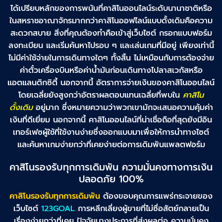
ได้เปรียบหลักของการพนันที่คาสิโนออนไลน์ระดับนานาชาติหรือ
ในสหราชอาณาจักรมากกว่าคาสิโนออฟไลน์แบบดั้งเดิมคือความ
สะดวกสบาย สิ่งที่คุณต้องทำคือเข้าสู่เว็บไซต์ กรอกแบบฟอร์ม
ลงทะเบียน และเริ่มค้นหาไปรอบ ๆ และเล่นเกมที่มีอยู่ เพียงเท่านี้
ไม่มีค่าใช้จ่ายในการเดินทางใดๆ ทั้งสิ้น ไม่เหมือนกับการต้องจ่าย
ค่าตั๋วเครื่องบินหรือค่าน้ำมันก่อนเดินทางไปลาสเวกัสหรือ
แอตแลนติกซิตี้ นอกจากนี้ อัตราการจ่ายเงินของคาสิโนออนไลน์
โดยเฉลี่ยยังสูงกว่าอัตราผลตอบแทนเฉลี่ยที่พบใน
คาสิโน
ดั้งเดิม
อยู่มาก ซึ่งหมายความว่าพวกเขามักจะเสนอความคุ้มค่า
เงินที่ดีเยี่ยม นอกจากนี้ คาสิโนออนไลน์ที่น่าเชื่อถือที่สุดยังมีอิน
เทอร์เฟซผู้ใช้ที่ใช้งานง่ายซึ่งออกแบบมาเพื่อให้การนำทางไซต์
และค้นหาเกมง่ายกว่าที่เคยง่ายต่อการเดิมพันแพลตฟอร์ม
คาสิโนรองรับทุกการเดิมพัน
ความมั่นคงทางการเงิน
ปลอดภัย 100%
คาสิโนรองรับทุกการเดิมพัน
ต้องขอบคุณการแพร่กระจายของ
เว็บไซต์
123GOAL
การหลีกเลี่ยงผู้ขายที่ไม่ซื่อสัตย์กลายเป็น
เรื่องง่ายกว่าที่เคย ปัจจัยบางประการที่ส่งผลต่อ ความมั่นคง