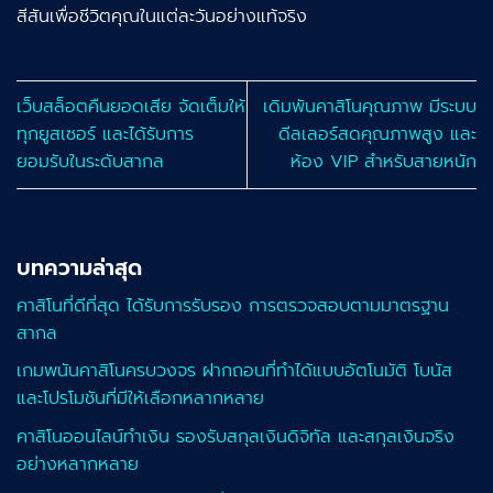
สีสันเพื่อชีวิตคุณในแต่ละวันอย่างแท้จริง
เว็บสล็อตคืนยอดเสีย จัดเต็มให้
เดิมพันคาสิโนคุณภาพ มีระบบ
ทุกยูสเซอร์ และได้รับการ
ดีลเลอร์สดคุณภาพสูง และ
ยอมรับในระดับสากล
ห้อง VIP สำหรับสายหนัก
บทความล่าสุด
คาสิโนที่ดีที่สุด ได้รับการรับรอง การตรวจสอบตามมาตรฐาน
สากล
เกมพนันคาสิโนครบวงจร ฝากถอนที่ทำได้แบบอัตโนมัติ โบนัส
และโปรโมชันที่มีให้เลือกหลากหลาย
คาสิโนออนไลน์ทำเงิน รองรับสกุลเงินดิจิทัล และสกุลเงินจริง
อย่างหลากหลาย