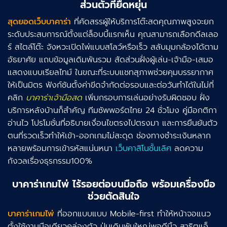
ส่วนตัวที่ยืดหยุ่น
สุดยอดเว็บบาคาร่า
ที่คัดสรรผู้ให้บริการโต๊ะสดคุณภาพสูงจะยก
ระดับประสบการณ์ตั้งแต่ล็อบบี้แรกเห็น คุณสามารถเลือกดีลเลอ
ร์ สไตล์โต๊ะ จังหวะเปิดไพ่แบบสโลว์หรือเร็ว สลับมุมกล้องได้ตาม
อัธยาศัย แถบข้อมูลเดิมพันรวม สัดส่วนฝั่งผู้เล่น-เจ้ามือ-เสมอ
แสดงแบบเรียลไทม์ ในขณะที่ระบบแชทสุภาพช่วยคุมบรรยากาศ
ให้เป็นมิตร ฟังก์ชันตั้งค่าขีดจำกัดต่อรอบและต่อวันทำได้ในไม่กี่
คลิก
บาคาร่าเจ้ามือสด
เพิ่มกรอบการเล่นอย่างรับผิดชอบ ฝั่ง
บริการหลังบ้านก็สำคัญ ทีมซัพพอร์ตไทย 24 ชั่วโมง คู่มือกติกา
อ่านไว โปรโมชั่นที่อธิบายเงื่อนไขตรงไปตรงมา และการยืนยันตัว
ตนที่รวดเร็วทำให้เข้า-ออกเกมไม่สะดุด ช่องทางชำระเงินหลาก
หลายพร้อมการเข้ารหัสแน่นหนา
เว็บคาสิโนชั้นเลิศ
ลดความ
กังวลเรื่องธุรกรรม100%
บาคาร่าเกมไพ่ ไร้รอยต่อบนมือถือ พร้อมเครื่องมือ
ช่วยตัดสินใจ
บาคาร่าเกมไพ่
ที่ออกแบบแบบ Mobile-first ทำให้หน้าจอแนว
ตั้งใช้งานมือเดียวคล่องตัว ปุ่มเดิมพันใหญ่พอดีนิ้ว สาธิตแอ็