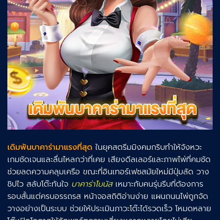
เดิมพันบาคาร่ามาแรงที่สุด
ในยุคสตรีมมิงคมกริบทำให้จังหวะ
เกมชัดเจนและลื่นไหลกว่าที่เคย เสียงดีลเลอร์และภาพไพ่ที่คมชัด
ช่วยลดความคลุมเครือ ขณะที่อินเทอร์เฟซสมัยใหม่มีปุ่มลัด วาง
ชิปไว สลับโต๊ะทันใจ
บาคาร่าโบนัส
เหมาะกับคนรุ่นรีบที่ต้องการ
รอบสั้นแต่ครบอรรถรส หน้าจอสถิติอ่านง่าย แผนถนนไพ่ถูกจัด
วางอย่างเป็นระบบ ช่วยให้ประเมินภาวะโต๊ะได้รวดเร็ว โหมดหลาย