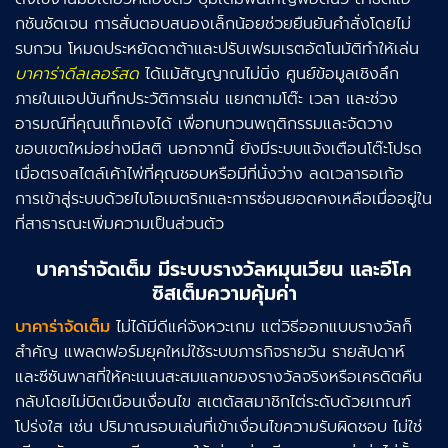
กชันชัดเจน การสั่นตอบสนองเล็กน้อยช่วยยืนยันคำสั่งโดยไม่
รบกวน โหมดประหยัดดาต้าและปรับเฟรมเรตอัตโนมัติทำให้เล่น
บาคาร่าดีลเลอร์สด
ได้แม้สัญญาณไม่นิ่ง ศูนย์ข้อมูลเชิงลึก
ภายในแอปบันทึกประวัติการเล่น แยกตามโต๊ะ เวลา และช่วง
อารมณ์ที่คุณแท็กเองได้ เพื่อทบทวนพฤติกรรมและจัดวาง
ขอบเขตใหม่อย่างมีสติ นอกจากนี้ ยังมีระบบแจ้งเตือนโต๊ะโปรด
เมื่อตรงสไตล์เค้าไพ่ที่คุณชอบหรือมีที่นั่งว่าง ลดเวลารอเก้อ
การเข้าสู่ระบบด้วยไบโอเมตริกและการซ่อนยอดคงเหลือเมื่ออยู่ใน
ที่สาธารณะเพิ่มความเป็นส่วนตัว
บาคาร่าจัดเต็ม มีระบบรางวัลหมุนเวียน และอีโค
ซิสเต็มความคุ้มค่า
บาคาร่าจัดเต็ม
ไม่ได้มีดีแค่จังหวะเกม แต่วิธีออกแบบรางวัลก็
สำคัญ แพลตฟอร์มยุคใหม่ใช้ระบบภารกิจรายวัน รายสัปดาห์
และซีซันพาสที่ให้คะแนนสะสมแลกของรางวัลจริงหรือเครดิตคืน
กลับโดยไม่บิดเบือนเงื่อนไข สเตตัสสมาชิกไต่ระดับด้วยเกณฑ์
โปร่งใส เช่น ปริมาณรอบเล่นที่เข้าเงื่อนไขความรับผิดชอบ ไม่ใช่