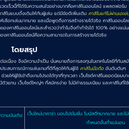
รวดเร็วนี้ที่ได้รับความสนใจอย่างมากคือคาสิโนออนไลน์ แพลตฟอร์ม
ิโนแบบดั้งเดิมให้กับผู้เล่น แต่มีข้อดีเพิ่มเติม
คาสิโนแท้ไม่ผ่านเอเย่
ให้เลือกเล่นมากมาย และเมื่อพูดถึงการสร้างรายได้จริง คาสิโนออนไลน
 ในโลกของคาสิโนออนไลน์และสำรวจว่าทำไมจึงทำกำไรได้ 100% อย่างแน่
จของคาสิโนออนไลน์คือความสามารถในการสร้างรายได้จริง
โดยสรุป
อเนื่อง จึงมีความจำเป็น นั่นหมายถึงการลงทุนในเทคโนโลยีที่ทันสม
สบการณ์การเล่นเกมที่ดีที่สุดให้กับผู้ใช้
คาสิโนมือถือ
อันดับต้นๆ
่วยให้ผู้ใช้เข้าถึงเกมโปรดได้ทุกที่ทุกเวลา เว็บไซต์คาสิโนยอดนิยมบา
ัวแทน เว็บไซต์ใหญ่ๆ ที่สมัครง่าย ไม่มีค่าธรรมเนียม และคาสิโนที่ใช้
เว็บใหม่บาคาร่า มอบโปรโมชั่น โบนัสดีๆมากมาย และไม่ม
ความบันเทิง
กำหนดขั้นต่ำแน่นอน