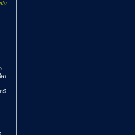
ิโน
ง
่คา
กดี
ด
้