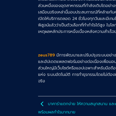
ส่วนหนึ่งของอุตสาหกรรมที่กำลังเติบโตอย่าง
เสมือนจริงเหล่านี้มอบประสบการณ์ที่คล้ายกับคาส
เปิดให้บริการตลอด 24 ชั่วโมงทุกวันและมีเกม
พิสูจน์แล้วว่าเป็นตัวเลือกที่ทำกำไรได้สูง
เหตุผลหลักประการหนึ่งเบื้องหลังความสำเร็
zeus789
มีการพัฒนาและปรับปรุงระบบอย่างต่
และอัปเดตแพลตฟอร์มอย่างต่อเนื่องเพื่อมอบประ
ส่วนใหญ่มีเว็บไซต์หรือแอปเฉพาะสำหรับมือถือ ช
แห่ง ระบบอัตโนมัติ การทำธุรกรรมโดยไม่ต้องมีต
จริง
บาคาร่าแตกง่าย ให้ความสนุกสนาน และ
พร้อมผลกำไรมากมาย