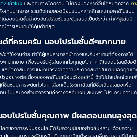
ิด24ชั่วโมง
และคุณภาพโดยรวม ไม่ต้องมองหาที่อื่นไกลนอกจาก
คาส
มีคลังเกมมากมาย รวมถึงเกมยอดนิยมแบบคลาสสิกและเกมคาสิโนแบบ
สิโนออนไลน์ชั้นนำยังจัดโปรโมชั่นและข้อเสนอเป็นประจำ ทำให้ผู้เล่นมี
์การเล่นเกมให้คุ้มค่าที่สุด
็บไซต์ที่ครบครัน มอบโปรโมชั่นดีๆมากมาย
ซที่ใช้งานง่าย ทำให้ผู้เล่นสามารถนำทางและค้นหาเกมที่ต้องการได้
ๆ มากมาย เพื่อรองรับผู้เล่นจากทั่วทุกมุมโลก คาสิโนออนไลน์มีข้อดี
น และโอกาสในการชนะเงินจริงจากความสะดวกสบายในบ้านของคุณเอ
งอย่างต่อเนื่องของคาสิโนเสมือนจริงเหล่านี้ จึงไม่น่าแปลกใจเลยที
ที่ชื่นชอบการพนันทั่วโลก เลือกเว็บไซต์คาสิโนที่มีชื่อเสียงเสมอเพื่อ
าน โบนัสบางส่วนอาจรวมถึงรางวัลคืนเงิน สปินฟรี โปรแกรมความภั
 มอบโปรโมชั่นคุณภาพ มีผลตอบแทนสูงสุ
านมา โลกของการพนันออนไลน์ได้รับความนิยมอย่างล้นหลาม ด้วยความ
 ผู้เล่นสามารถเพลิดเพลินกับเกมคาสิโนที่พวกเขาชื่นชอบจากที่บ้านได