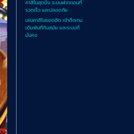
คาสิโนสุดปัง ระบบฝากถอนที่
รวดเร็ว และปลอดภัย
เล่นคาสิโนยอดฮิต เข้าถึงเกม
เดิมพันที่ทันสมัย และระบบที่
มั่นคง