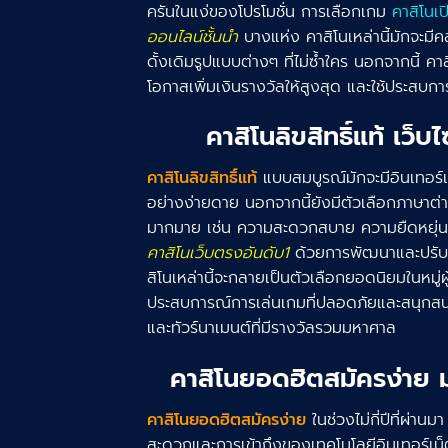
ครันในแง่ของโปรโมชั่น การเลือกเกม
คาสิโนเป
ออนไลน์ชั้นนำ
บางแห่ง คาสิโนเหล่านี้มักจะ
ดั้งเดิมรูปแบบต่างๆ ที่ไม่ซ้ำใคร นอกจากนี้ คา
โอกาสเพิ่มเงินรางวัลให้สูงสุด และใช้ประสบการณ
คาสิโนลิขสิทธิ์แท้ เว
คาสิโนลิขสิทธิ์แท้
แบบสมบูรณ์มักจะมีอินเทอร์เฟ
อย่างง่ายดาย นอกจากนี้ยังมีตัวเลือกภาษาต่าง
มากมาย เช่น ความสะดวกสบาย ความยืดหยุ่
คาสิโนเว็บตรงอันดับ1
ด้วยการพัฒนาและปรับปรุ
สิโนเหล่านี้จะกลายเป็นตัวเลือกยอดนิยมในหมู่ผู้
ประสบการณ์การเล่นเกมที่ปลอดภัยและสนุกสน
และทัวร์นาเมนต์ที่มีรางวัลรวมมหาศาล
คาสิโนยอดฮิตสมัครง่าย
คาสิโนยอดฮิตสมัครง่าย
ในช่วงไม่กี่ปีที่ผ่
สะดวกและการเข้าถึงของเทคโนโลยีอินเทอร์เน็ต