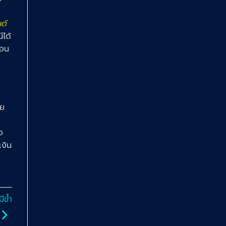
นต์
์ได้
นอน
ัย
ง
เงิน
ีข้ำ