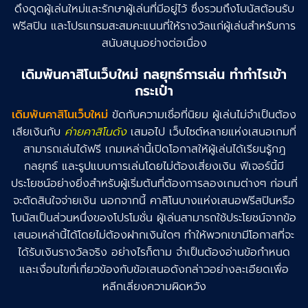
ดึงดูดผู้เล่นใหม่และรักษาผู้เล่นที่มีอยู่ไว้ ซึ่งรวมถึงโบนัสต้อนรับ
ฟรีสปิน และโปรแกรมสะสมคะแนนที่ให้รางวัลแก่ผู้เล่นสำหรับการ
สนับสนุนอย่างต่อเนื่อง
เดิมพันคาสิโนเว็บใหม่ กลยุทธ์การเล่น ทำกำไรเข้า
กระเป๋า
เดิมพันคาสิโนเว็บใหม่
ขัดกับความเชื่อที่นิยม ผู้เล่นไม่จำเป็นต้อง
เสียเงินกับ
ค่ายคาสิโนดัง
เสมอไป เว็บไซต์หลายแห่งเสนอเกมที่
สามารถเล่นได้ฟรี เกมเหล่านี้เปิดโอกาสให้ผู้เล่นได้เรียนรู้กฎ
กลยุทธ์ และรูปแบบการเล่นโดยไม่ต้องเสี่ยงเงิน ฟีเจอร์นี้มี
ประโยชน์อย่างยิ่งสำหรับผู้เริ่มต้นที่ต้องการลองเกมต่างๆ ก่อนที่
จะตัดสินใจจ่ายเงิน นอกจากนี้ คาสิโนบางแห่งเสนอฟรีสปินหรือ
โบนัสเป็นส่วนหนึ่งของโปรโมชั่น ผู้เล่นสามารถใช้ประโยชน์จากข้อ
เสนอเหล่านี้ได้โดยไม่ต้องฝากเงินใดๆ ทำให้พวกเขามีโอกาสที่จะ
ได้รับเงินรางวัลจริง อย่างไรก็ตาม จำเป็นต้องอ่านข้อกำหนด
และเงื่อนไขที่เกี่ยวข้องกับข้อเสนอดังกล่าวอย่างละเอียดเพื่อ
หลีกเลี่ยงความผิดหวัง