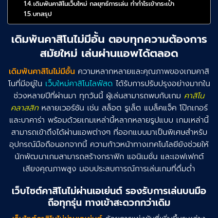
เดิมพันคาสิโนเว็บใหม่ กลยุทธ์การเล่น ทำกำไรเข้ากระเป๋า
บทสรุป
เดิมพันคาสิโนไม่มีอั้น ตอบทุกความต้องการ
สมัยใหม่ เล่นผ่านแอพได้ตลอด
เดิมพันคาสิโนไม่มีอั้น
ความหลากหลายและคุณภาพของเกมคาสิ
โนที่มีอยู่ใน
เว็บใหม่คาสิโนไลฟ์สด
ได้รับการปรับปรุงอย่างมากใน
ช่วงหลายปีที่ผ่านมา ทุกวันนี้ ผู้เล่นสามารถพบกับเกม
คาสิโน
คลาสสิก
หลายเวอร์ชัน เช่น สล็อต รูเล็ต แบล็คแจ็ค โป๊กเกอร์
และบาคาร่า พร้อมด้วยเกมเหล่านี้หลากหลายรูปแบบ เกมเหล่านี้
สามารถเข้าถึงได้ผ่านแอพต่างๆ ที่ออกแบบมาเป็นพิเศษสำหรับ
อุปกรณ์มือถือนอกจากนี้ ความก้าวหน้าทางเทคโนโลยียังช่วยให้
นักพัฒนาเกมสามารถสร้างกราฟิก แอนิเมชั่น และเอฟเฟกต์
เสียงคุณภาพสูง มอบประสบการณ์การเล่นเกมที่ดื่มด่ำ
เว็บไซต์คาสิโนไม่ผ่านเอเย่นต์ รองรับการเล่นบนมือ
ถือทุกรุ่น ทางเข้าสะดวกกว่าเดิม