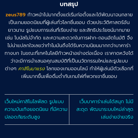
บทสรุป
zeus789
ก้าวหน้าไปมากตั้งแต่เริ่มก่อตั้งและได้พัฒนาจนกลาย
เป็นเกมยอดนิยมที่ผู้เล่นทั่วโลกชื่นชอบ ด้วยประวัติศาสตร์อัน
ยาวนาน รูปแบบการเล่นที่เรียบง่าย และสิทธิประโยชน์มากมาย
เช่น โบนัสไม่จำกัด และความสะดวกในการฝาก-ถอนอัตโนมัติ จึง
ไม่น่าแปลกใจเลยว่าทำไมมันถึงได้รับความนิยมมากกว่าบาคาร่า
ทางบก ในขณะที่เทคโนโลยีก้าวหน้าอย่างต่อเนื่อง เราคาดหวังได้
ว่าจะมีการนำเสนอคุณสมบัติที่เป็นนวัตกรรมใหม่และรูปแบบ
ต่างๆ
คาสิโนมาแรง
โลกของเกมออนไลน์ ทำให้ผู้เล่นมีตัวเลือกที่
เพิ่มมากขึ้นเพื่อดื่มด่ำกับเกมไพ่ที่พวกเขาชื่นชอบ
เว็บใหม่คาสิโนไลฟ์สด รูปแบบ
เว็บบาคาร่าเล่นได้สนุก ไม่มี
ความบันเทิงยอดนิยม ที่มีความ
สะดุด พัฒนาระบบใหม่ล่าสุด
ปลอดภัยระดับสูง
เล่นง่ายจ่ายจริง