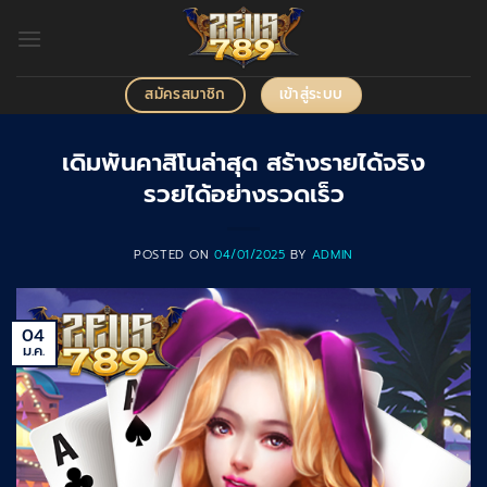
ข้าม
ไป
ยัง
เนื้อหา
เข้าสู่ระบบ
สมัครสมาชิก
เดิมพันคาสิโนล่าสุด สร้างรายได้จริง
รวยได้อย่างรวดเร็ว
POSTED ON
04/01/2025
BY
ADMIN
04
ม.ค.