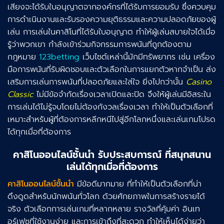
เสียงจะได้รับใบอนุญาตจากองค์กรที่ได้รับการยอมรับ ซึ่งควบคุม
การดำเนินงานและรับรองความยุติธรรมและความปลอดภัยของผู้
เล่น การเล่นในคาสิโนที่ได้รับใบอนุญาต ทำให้ผู้เล่นสบายใจได้เมื่อ
รู้ว่าพวกเขา กำลังเข้าร่วมกิจกรรมการพนันที่ถูกต้องตาม
กฎหมาย
123betting
เว็บไซต์เหล่านี้มักมีทรัพยากร เช่น เครื่อง
มือการพนันที่รับผิดชอบและตัวเลือกในการแยกตัวหากจำเป็น ส่ง
เสริมการเล่นการพนันที่ปลอดภัยและใส่ใจ ยิ่งไปกว่านั้น
Casino
Classic
ไม่มีข้อจำกัดเรื่องเวลาเปิดและปิด จึงให้ผู้เล่นมีอิสระใน
การเล่นได้ไม่รู้จบโดยไม่ต้องกังวลเรื่องเวลา ทำให้เป็นตัวเลือกที่
เหมาะสำหรับผู้ที่ต้องการหลีกหนีไปสู่อีกโลกหนึ่งและเล่นเกมโปรด
ได้ทุกเมื่อที่ต้องการ
คาสิโนออนไลน์ชั้นนำ รับประสบการณ์ ที่สนุกสนาน
เล่นได้ทุกเมื่อที่ต้องการ
คาสิโนออนไลน์ชั้นนำ
มีข้อดีมากมาย ที่ทำให้เป็นตัวเลือกที่น่า
ดึงดูดสำหรับนักพนันทั่วโลก ด้วยศักยภาพในการสร้างรายได้
จริง ตัวเลือกการเล่นเกมที่หลากหลาย รางวัลที่คุ้มค่า อินเท
อร์เฟซที่ใช้งานง่าย และการเข้าถึงที่สะดวก ทำให้เห็นได้ง่ายว่า