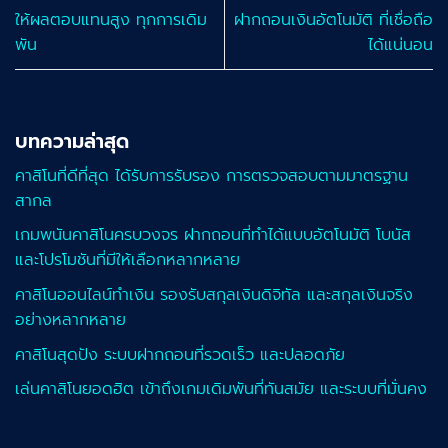
ให้ผลตอบแทนสูง ทุกการเดิม
ฝากถอนเงินอัตโนมัติ ที่เชื่อถือ
พัน
ได้แน่นอน
บทความล่าสุด
คาสิโนที่ดีที่สุด ได้รับการรับรอง การตรวจสอบตามมาตรฐาน
สากล
เกมพนันคาสิโนครบวงจร ฝากถอนที่ทำได้แบบอัตโนมัติ โบนัส
และโปรโมชันที่มีให้เลือกหลากหลาย
คาสิโนออนไลน์ทำเงิน รองรับสกุลเงินดิจิทัล และสกุลเงินจริง
อย่างหลากหลาย
คาสิโนสุดปัง ระบบฝากถอนที่รวดเร็ว และปลอดภัย
เล่นคาสิโนยอดฮิต เข้าถึงเกมเดิมพันที่ทันสมัย และระบบที่มั่นคง