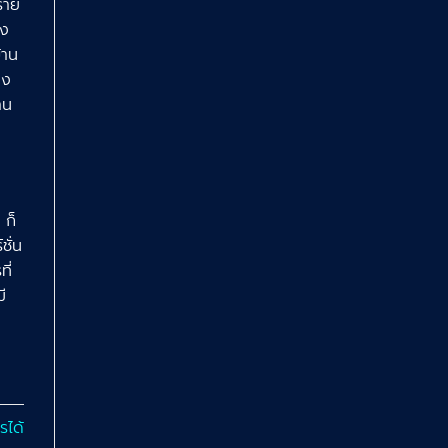
ราย
าง
้าน
่ง
าน
 ก็
ั่น
ี่
ี
รได้