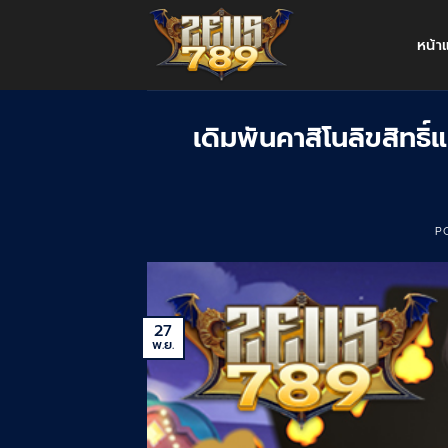
ข้าม
ไป
หน้า
ยัง
เนื้อหา
เดิมพันคาสิโนลิขสิทธิ์
P
27
พ.ย.