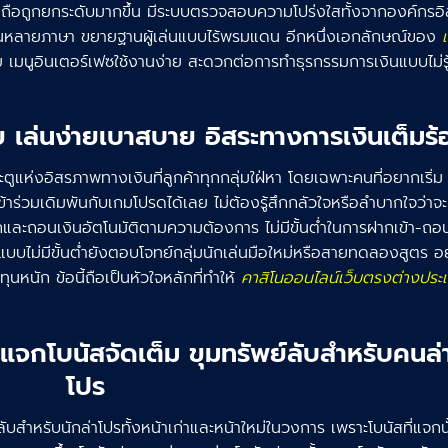
เชื่อถือถูกยกระดับมากขึ้น มีระบบตรวจสอบความโปร่งใสทั้งจากองค์กรอิ
านหลายภาษา ขยายฐานผู้เล่นแบบไร้พรมแดน อีกหนึ่งเอกลักษณ์ของ
เ
 เมนูอินเตอร์เฟซใช้งานง่าย สะดวกต่อการทำธุรกรรมการเงินแบบไม่รู
 เล่นง่ายเบาสบาย อิสระทางการเงินเต็มร้
ูแห่งอิสรภาพทางเงินที่ลูกค้าทุกกลุ่มใฝ่หา โดยเฉพาะคนที่อยากเริ่ม
ข้าร่วมเดิมพันกับเกมโปรดได้เลย ไม่ต้องรู้สึกกลัวใจหรือลำบากใจว่าจะ
กและถอนเงินอัตโนมัติตามความต้องการ ไม่มีขั้นต่ำในการฝากเข้า-ถอ
นแบบไม่มีขั้นต่ำยังตอบโจทย์กลุ่มนักเล่นมือใหม่หรือสายทดลองสูตร 
นหนัก ข้อนี้ถือเป็นหัวใจหลักที่ทำให้
คาสิโนออนไลน์เว็บตรงต่างประ
ือ แจกโบนัสจัดเต็ม ขุมทรัพย์ลับสำหรับคนล่
โปร
ลับสำหรับนักล่าโปรทั้งหน้าเก่าและหน้าใหม่ในวงการ เพราะโบนัสที่แจกนั