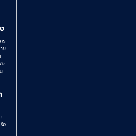
อง
การ
่าย
น
พาะ
้น
ำ
าก
รือ