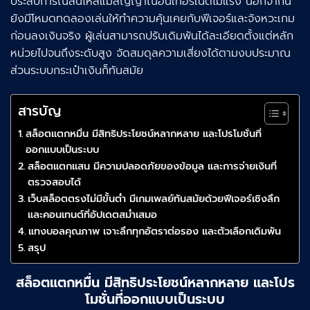
ประสบการณ์ลื่นไหลแม้สัญญาณอินเทอร์เน็ตไม่แรง นอกจากนี้
ยังมีโหมดทดลองเล่นให้ทำความคุ้นเคยกับฟีเจอร์และจังหวะเกม
ก่อนลงเงินจริง ผู้เล่นสามารถปรับเดิมพันได้ละเอียดตั้งแต่หลัก
หน่วยไปจนถึงระดับสูง จัดสมดุลความเสี่ยงได้ตามงบประมาณ
ส่วนระบบกระเป๋าเงินก็ทันสมัย
สารบัญ
สล็อตแตกหมื่น มีสิทธิประโยชน์หลากหลาย และโปรโมชั่นที่
ออกแบบเป็นระบบ
สล็อตแตกแสน มีความปลอดภัยของข้อมูล และการจ่ายเงินที่
ตรวจสอบได้
เว็บสล็อตตรงไม่มีขั้นต่ำ มีเกมเพลย์ทันสมัยด้วยฟีเจอร์เชิงลึก
และคอนเทนต์ที่อัปเดตสม่ำเสมอ
แทงบอลคุณภาพ เจาะลึกทุกอัตราต่อรอง และตัวเลือกเดิมพัน
สรุป
สล็อตแตกหมื่น มีสิทธิประโยชน์หลากหลาย และโปร
โมชั่นที่ออกแบบเป็นระบบ