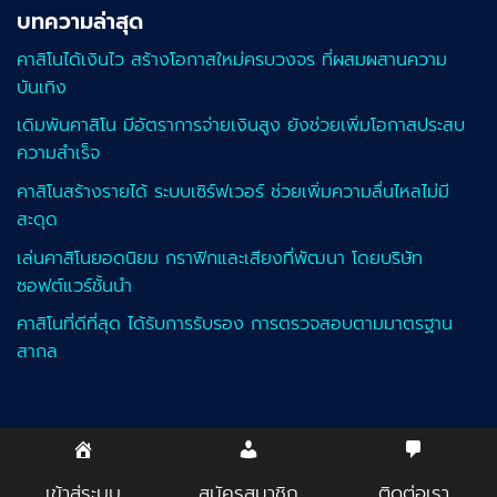
บทความล่าสุด
คาสิโนได้เงินไว สร้างโอกาสใหม่ครบวงจร ที่ผสมผสานความ
บันเทิง
เดิมพันคาสิโน มีอัตราการจ่ายเงินสูง ยังช่วยเพิ่มโอกาสประสบ
ความสำเร็จ
คาสิโนสร้างรายได้ ระบบเซิร์ฟเวอร์ ช่วยเพิ่มความลื่นไหลไม่มี
สะดุด
เล่นคาสิโนยอดนิยม กราฟิกและเสียงที่พัฒนา โดยบริษัท
ซอฟต์แวร์ชั้นนำ
คาสิโนที่ดีที่สุด ได้รับการรับรอง การตรวจสอบตามมาตรฐาน
สากล
Copyright 2026 ©
zeus789
เข้าสู่ระบบ
สมัครสมาชิก
ติดต่อเรา