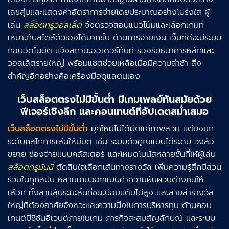
เลขสุ่มและแสดงค่าอัตราการจ่ายโดยประมาณอย่างโปร่งใส ผู้
เล่น
สล็อตทรูวอลเล็ต
จึงตรวจสอบแนวโน้มและเลือกเกมที่
เหมาะกับสไตล์ตัวเองได้มากขึ้น ด้านการจ่ายเงิน เว็บที่ดีจะมีระบบ
ถอนอัตโนมัติ แจ้งสถานะออเดอร์ทันที รองรับธนาคารหลักและ
วอลเล็ตรายใหญ่ พร้อมแชตช่วยเหลือเมื่อมีความล่าช้า สิ่ง
สำคัญอีกอย่างคือเครื่องมือดูแลตนเอง
เว็บสล็อตตรงไม่มีขั้นต่ำ มีเกมเพลย์ทันสมัยด้วย
ฟีเจอร์เชิงลึก และคอนเทนต์ที่อัปเดตสม่ำเสมอ
เว็บสล็อตตรงไม่มีขั้นต่ำ
ยุคใหม่ไม่ได้มีดีแค่ภาพสวย แต่ยังยก
ระดับกลไกการเล่นให้มีมิติ เช่น ระบบตัวคูณแบบไต่ระดับ วงล้อ
ขยาย ช่องจ่ายแบบคลัสเตอร์ และโหมดโบนัสหลายชั้นที่ให้ผู้เล่น
สล็อตทรูมันนี่
ตัดสินใจเลือกเส้นทางรางวัล เพิ่มความรู้สึกมีส่วน
ร่วมในทุกสปิน หลายเกมออกแบบค่าความผันผวนต่างกันให้
เลือก ทั้งสายลุ้นระยะสั้นที่ชนะบ่อยแต้มไม่สูง และสายล่ารางวัล
ใหญ่ที่ต้องอาศัยจังหวะและความนิ่งในการบริหารทุน ด้านคอน
เทนต์มีซีซันอีเวนต์ภายในเกม ภารกิจสะสมสัญลักษณ์ และระบบ