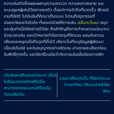
ความบันเทิงซึ่งผสมผสานความสะดวก ความหลากหลาย และ
ระบบดูแลผู้เล่นไว้อย่างลงตัว ตั้งแต่การเข้าถึงที่รวดเร็ว ฟีเจอร์
เกมที่มีมิติ โปรโมชันที่คิดมาเป็นระบบ ไปจนถึงธุรกรรมที่
ปลอดภัยและโปร่งใส ทั้งหมดช่วยให้การเล่น
สล็อตเว็บแม่
สนุก
และคุ้มค่าเมื่อใช้อย่างมีวินัย สิ่งสำคัญคือการกำหนดงบประมาณ
ช่วงเวลาเล่น และเป้าหมายกำไรขาดทุนที่ชัดเจน ยอมรับความ
เสี่ยงและหยุดเมื่อถึงจุดที่ตั้งไว้ เลือกเว็บที่ระบุข้อมูลผู้พัฒนา
เงื่อนไขโบนัส และใบอนุญาตอย่างชัดเจน อ่านรายละเอียดก่อน
รับสิทธิ์ทุกครั้ง และใช้เครื่องมือจำกัดการเล่นเมื่อต้องการพัก
เดิมพันคาสิโนเล่นง่ายมาก มีโปร
รวมคาสิโนทุกเว็บ ที่มีหน้าระบบ
โมชั่นแจกเครดิตฟรีไม่อั้น
ทางเข้าใหม่ ใช้งานง่ายไม่ซับ
สามารถทดสอบเกมได้โดยไม่
ซ้อน
ต้องเสียเงิน