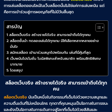
การเล่นสล็อตออนไลน์ในเว็บสล็อตนั้นไม่ใช่แค่การเล่นพนัน แต่
คือการเข้าร่วมสู่การผจญภัยที่ไม่มีวันสิ้นสุด
สารบัญ
สล็อตเว็บจริง สร้างรายได้จริง สามารถเข้าถึงได้ทุกคน
สล็อตชั้นนำ ทดลองเล่นได้ทุกเกม มีให้เลือกหลากหลายอย่าง
มั่นใจ
สมัครสล็อต เข้ามาร่วมสนุกไปพร้อมกัน เล่นที่นี่คุ้มที่สุด
เว็บพนันโปรโมชั่น โบนัสพิเศษสำหรับสมาชิก พร้อมสิทธิพิเศษ
มากมาย
โดยสรุป
สล็อตเว็บจริง สร้างรายได้จริง สามารถเข้าถึงได้ทุก
คน
สล็อตเว็บจริง
นับเป็นหนึ่งในกิจกรรมที่เต็มไปด้วยความสนุกและ
ความตื่นเต้นที่ไม่เหมือนใคร ทุกตาที่คุณหมุนเป็นโอกาสในการชนะ
และยังเป็นโอกาสในการเดินทางสู่โลกที่เต็มไปด้วยสีสันและ