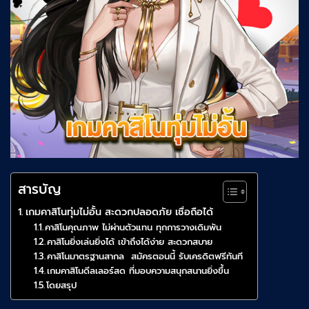
สารบัญ
เกมคาสิโนทุ่มไม่อั้น สะดวกปลอดภัย เชื่อถือได้
คาสิโนคุณภาพ ไม่ผ่านตัวแทน ทุกการวางเดิมพัน
คาสิโนยิ่งเล่นยิ่งได้ เข้าถึงได้ง่าย สะดวกสบาย
คาสิโนมาตรฐานสากล สมัครตอนนี้ รับเครดิตฟรีทันที
เกมคาสิโนดีลเลอร์สด ที่มอบความสนุกสนานยิ่งขึ้น
โดยสรุป