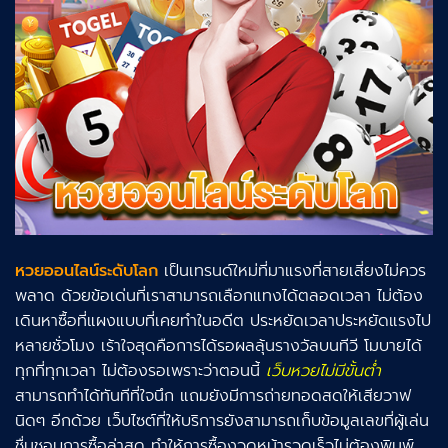
หวยออนไลน์ระดับโลก
เป็นเทรนด์ใหม่ที่มาแรงที่สายเสี่ยงไม่ควร
พลาด ด้วยข้อเด่นที่เราสามารถเลือกแทงได้ตลอดเวลา ไม่ต้อง
เดินหาซื้อที่แผงแบบที่เคยทำในอดีต ประหยัดเวลาประหยัดแรงไป
หลายชั่วโมง เร้าใจสุดคือการได้รอผลลุ้นรางวัลบนทีวี โมบายได้
ทุกที่ทุกเวลา ไม่ต้องรอเพราะว่าตอนนี้
เว็บหวยไม่มีขั้นต่ำ
สามารถทำได้ทันทีที่ใจนึก แถมยังมีการถ่ายทอดสดให้เสียวาฟ
นิดๆ อีกด้วย เว็บไซต์ที่ให้บริการยังสามารถเก็บข้อมูลเลขที่ผู้เล่น
ชื่นชอบการซื้อล่าสุด ทำให้การซื้องวดหน้ารวดเร็วไม่ต้องพิมพ์