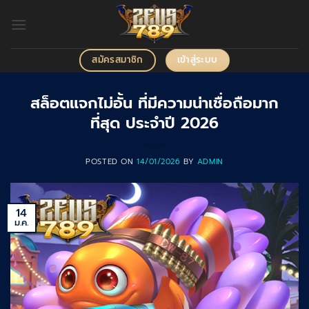
ข้าม
ไป
ยัง
เนื้อหา
เข้าสู่ระบบ
สมัครสมาชิก
สล็อตแจกไม่อั้น ที่มีความน่าเชื่อถือมาก
ที่สุด ประจำปี 2026
POSTED ON
14/01/2026
BY
ADMIN
14
ม.ค.