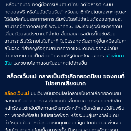
เหลือมากมาย ทั้งคู่มือการเล่นภาษาไทย วิดีโอสาธิต ระบบ
ทดลองฟรี หรือโบนัสต้อนรับสำหรับสมาชิกใหม่โดยเฉพาะ คุณจะ
ได้สัมผัสกับบรรยากาศการเดิมพันโดยไม่จำเป็นต้องลงทุนเยอะ
สามารถฝึกวางกลยุทธ์ พัฒนาทักษะ และเรียนรู้วิธีบริหารความ
เสี่ยงด้วยงบประมาณที่จำกัด ขั้นตอนการสมัครก็ไม่ซับซ้อน
สามารถเริ่มได้ภายในไม่กี่นาที ไม่มีแรงกดดันจากผู้อื่นเหมือนในคา
สิโนจริง ที่สำคัญคือคุณสามารถวางแผนเดิมพันอย่างมีวินัย
ท่ามกลางความเป็นส่วนตัว ช่วยให้รู้ทันกลไกของการ
เข้าเล่นคา
สิโน
และขยายโอกาสชนะในอนาคตได้ง่ายขึ้น
สล็อตเว็บแม่ กลายเป็นตัวเลือกยอดนิยม ของคนที่
ไม่อยากเสี่ยงมาก
สล็อตเว็บแม่
บนเว็บพนันออนไลน์กลายเป็นตัวเลือกยอดนิยม
ของคนที่อยากทดลองเล่นแบบไม่เสี่ยงมาก การลงทุนหลักสิบ
หลักร้อยแต่กลับมีโอกาสคว้ารางวัลหลักหมื่นหลักแสนได้ในพริบ
ตา ฟีเจอร์ฟรีสปิน โบนัสแจ็คพ็อต หรือระบบสุ่มรางวัลในเกม
ทำให้คุณมีโอกาสต่อยอดเงินทุนแบบทวีคูณโดยไม่ต้องพึ่งเงิน
ก้อนโต สายทุนน้อยก็สามารถตั้งเป้าหมายผ่านการจัดการงบ