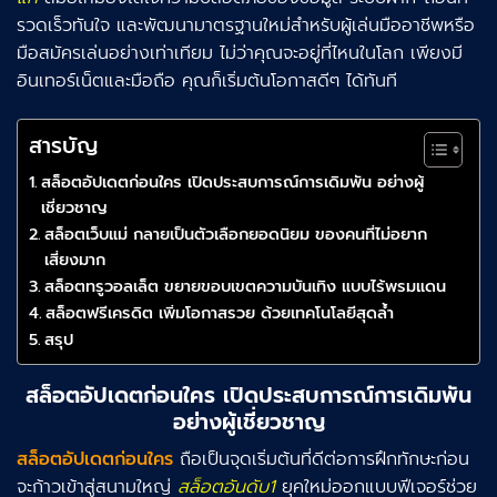
รวดเร็วทันใจ และพัฒนามาตรฐานใหม่สำหรับผู้เล่นมืออาชีพหรือ
มือสมัครเล่นอย่างเท่าเทียม ไม่ว่าคุณจะอยู่ที่ไหนในโลก เพียงมี
อินเทอร์เน็ตและมือถือ คุณก็เริ่มต้นโอกาสดีๆ ได้ทันที
สารบัญ
สล็อตอัปเดตก่อนใคร เปิดประสบการณ์การเดิมพัน อย่างผู้
เชี่ยวชาญ
สล็อตเว็บแม่ กลายเป็นตัวเลือกยอดนิยม ของคนที่ไม่อยาก
เสี่ยงมาก
สล็อตทรูวอลเล็ต ขยายขอบเขตความบันเทิง แบบไร้พรมแดน
สล็อตฟรีเครดิต เพิ่มโอกาสรวย ด้วยเทคโนโลยีสุดล้ำ
สรุป
สล็อตอัปเดตก่อนใคร เปิดประสบการณ์การเดิมพัน
อย่างผู้เชี่ยวชาญ
สล็อตอัปเดตก่อนใคร
ถือเป็นจุดเริ่มต้นที่ดีต่อการฝึกทักษะก่อน
จะก้าวเข้าสู่สนามใหญ่
สล็อตอันดับ1
ยุคใหม่ออกแบบฟีเจอร์ช่วย