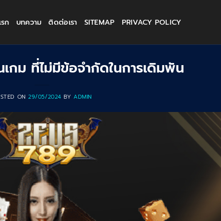
แรก
บทความ
ติดต่อเรา
SITEMAP
PRIVACY POLICY
ในเกม ที่ไม่มีข้อจำกัดในการเดิมพัน
STED ON
29/05/2024
BY
ADMIN