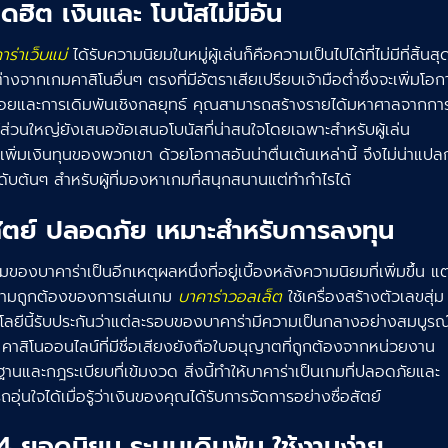
ฮิต เงินและ โบนัสไม่มีอั้น
าร่าเว็บแม่
ได้รับความนิยมในหมู่ผู้เล่นก็คือความเป็นไปได้ที่ไม่มีที่สิ้นสุ
จากเกมคาสิโนอื่นๆ ตรงที่มีอัตราเสียเปรียบเจ้ามือต่ำซึ่งจะเพิ่มโอ
กน้อยและการเดิมพันเชิงกลยุทธ์ คุณสามารถสร้างรายได้มหาศาลจากกา
่วนใหญ่ยังเสนอข้อเสนอโบนัสที่น่าสนใจโดยเฉพาะสำหรับผู้เล่น
ิ่มเงินทุนของพวกเขา ด้วยโอกาสอันน่าตื่นเต้นเหล่านี้ จึงไม่น่าแปล
ดับต้นๆ สำหรับผู้ที่มองหาเกมที่สนุกสนานแต่ทำกำไรได้
่อสัตย์ ปลอดภัย เหมาะสำหรับการลงทุน
องบาคาร่าเป็นอีกเหตุผลหนึ่งที่อยู่เบื้องหลังความนิยมที่เพิ่มขึ้น แ
บความถูกต้องของการเล่นเกม
บาคาร่าวอลเล็ต
ใช้เครื่องสร้างตัวเลขสุ่ม
โนโลยีนี้รับประกันว่าแต่ละรอบของบาคาร่ามีความเป็นกลางอย่างสมบูรณ
้ คาสิโนออนไลน์ที่มีชื่อเสียงยังถือใบอนุญาตที่ถูกต้องจากหน่วยงาน
ฐานและกฎระเบียบที่เข้มงวด สิ่งนี้ทำให้บาคาร่าเป็นเกมที่ปลอดภัยและ
นใจได้เมื่อรู้ว่าเงินของคุณได้รับการจัดการอย่างซื่อสัตย์
4 ยอดนิยม ระบบเดิมพัน ใช้งานง่าย