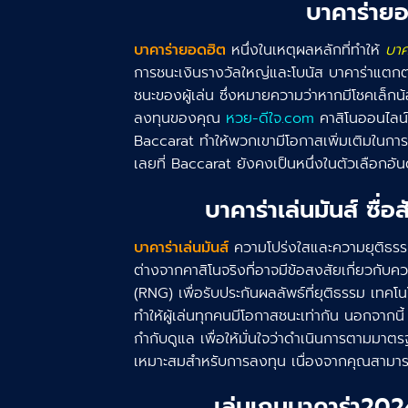
บาคาร่ายอด
บาคาร่ายอดฮิต
หนึ่งในเหตุผลหลักที่ทำให้
บาค
การชนะเงินรางวัลใหญ่และโบนัส บาคาร่าแตกต่าง
ชนะของผู้เล่น ซึ่งหมายความว่าหากมีโชคเล็
ลงทุนของคุณ
หวย-ดีใจ.com
คาสิโนออนไลน์ส
Baccarat ทำให้พวกเขามีโอกาสเพิ่มเติมในการเพ
เลยที่ Baccarat ยังคงเป็นหนึ่งในตัวเลือกอัน
บาคาร่าเล่นมันส์ ซื
บาคาร่าเล่นมันส์
ความโปร่งใสและความยุติธรรมข
ต่างจากคาสิโนจริงที่อาจมีข้อสงสัยเกี่ยวกั
(RNG) เพื่อรับประกันผลลัพธ์ที่ยุติธรรม เทค
ทำให้ผู้เล่นทุกคนมีโอกาสชนะเท่ากัน นอกจากนี
กำกับดูแล เพื่อให้มั่นใจว่าดำเนินการตามมาตร
เหมาะสมสำหรับการลงทุน เนื่องจากคุณสามารถอุ่
เล่นเกมบาคาร่า202