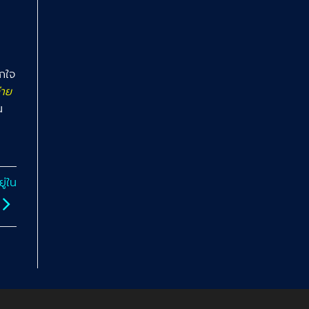
ลกใจ
่าย
น
ู่ใน