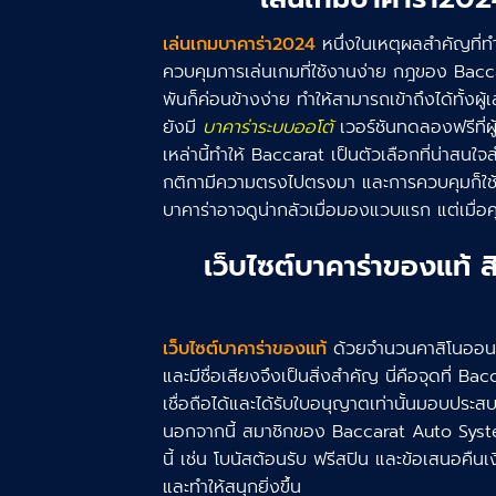
เล่นเกมบาคาร่า2024
หนึ่งในเหตุผลสำคัญที่ท
ควบคุมการเล่นเกมที่ใช้งานง่าย กฎของ Bacca
พันก็ค่อนข้างง่าย ทำให้สามารถเข้าถึงได้ทั้งผู
ยังมี
บาคาร่าระบบออโต้
เวอร์ชันทดลองฟรีที่ผู
เหล่านี้ทำให้ Baccarat เป็นตัวเลือกที่น่าสน
กติกามีความตรงไปตรงมา และการควบคุมก็ใช้งา
บาคาร่าอาจดูน่ากลัวเมื่อมองแวบแรก แต่เมื่
เว็บไซต์บาคาร่าของแท้ 
เว็บไซต์บาคาร่าของแท้
ด้วยจำนวนคาสิโนออนไล
และมีชื่อเสียงจึงเป็นสิ่งสำคัญ นี่คือจุดที่
เชื่อถือได้และได้รับใบอนุญาตเท่านั้นมอบประ
นอกจากนี้ สมาชิกของ Baccarat Auto System 
นี้ เช่น โบนัสต้อนรับ ฟรีสปิน และข้อเสนอคืนเ
และทำให้สนุกยิ่งขึ้น