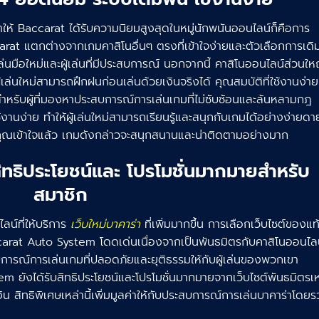
ำให้ Baccarat ได้รับความนิยมสูงสุดในหมู่นักพนันออนไลน์ก็คือการ
rat แตกต่างจากเกมคาสิโนอื่นๆ ตรงที่เข้าใจง่ายและตัวเลือกการเดิ
้เล่นมือใหม่และผู้เล่นที่มีประสบการณ์ นอกจากนี้ คาสิโนออนไลน์ส่วนให
้เล่นใหม่สามารถฝึกฝนก่อนเล่นด้วยเงินจริงได้ คุณสมบัติที่ใช้งานง่าย
ใจสำหรับผู้ที่มองหาประสบการณ์การเล่นเกมที่ไม่ซับซ้อนและล้นหลามกฎ
นง่าย ทำให้ผู้เล่นใหม่สามารถเรียนรู้และสนุกกับเกมได้อย่างง่ายดา
อคุณเข้าใจแล้ว เกมดังกล่าวจะสนุกสนานและน่าติดตามอย่างมาก
สิทธิประโยชน์และ โปรโมชั่นมากมายสำหรับ
สมาชิก
น์ที่ให้บริการ
เว็บใหม่บาคาร่า
ที่เพิ่มมากขึ้น การเลือกเว็บไซต์ของแท
 Baccarat Auto System โดดเด่นเนื่องจากเป็นพันธมิตรกับคาสิโนออนไลน์
สบการณ์การเล่นเกมที่ปลอดภัยและยุติธรรมให้กับผู้เล่นของพวกเขา
ยังได้รับสิทธิประโยชน์และโปรโมชั่นมากมายจากเว็บไซต์พันธมิตรเห
งิน สิทธิพิเศษเหล่านี้เพิ่มมูลค่าให้กับประสบการณ์การเล่นบาคาร่าโดย