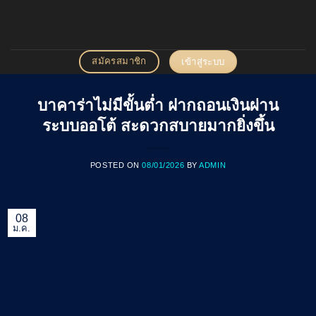
ข้าม
ไป
ยัง
เนื้อหา
สมัครสมาชิก
เข้าสู่ระบบ
บาคาร่าไม่มีขั้นต่ำ ฝากถอนเงินผ่าน
ระบบออโต้ สะดวกสบายมากยิ่งขึ้น
POSTED ON
08/01/2026
BY
ADMIN
08
ม.ค.