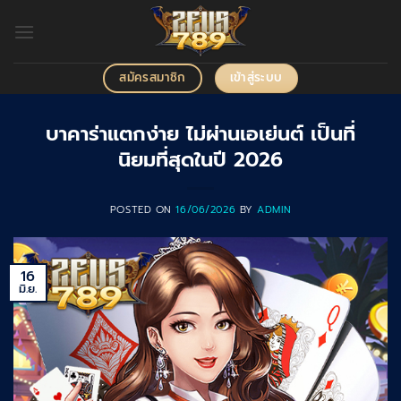
ข้าม
ไป
ยัง
เนื้อหา
เข้าสู่ระบบ
สมัครสมาชิก
บาคาร่าแตกง่าย ไม่ผ่านเอเย่นต์ เป็นที่
นิยมที่สุดในปี 2026
POSTED ON
16/06/2026
BY
ADMIN
16
มิ.ย.