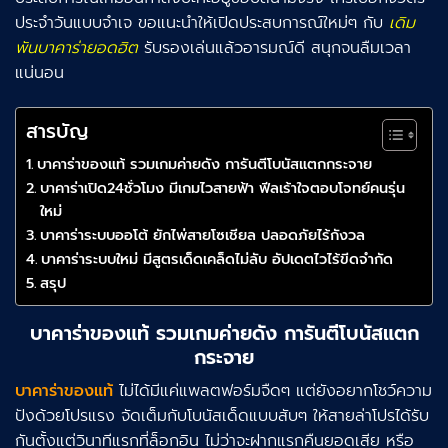
ประจำวันแบบจำเจ ขอแนะนำให้เปิดประสบการณ์ใหม่ๆ กับ
เดิม
พันบาคาร่ายอดฮิต
รับรองเล่นแล้วอารมณ์ดี สนุกจนลืมเวลา
แน่นอน
สารบัญ
บาคาร่าของแท้ รวมเกมค่ายดัง การันตีโบนัสแตกกระจาย
บาคาร่าเปิด24ชั่วโมง มีเกมไวสายฟ้า ฟีลเร้าใจตอบโจทย์คนรุ่น
ใหม่
บาคาร่าระบบออโต้ ยักไพ่สายโซเชียล ปลอดภัยไร้กังวล
บาคาร่าระบบใหม่ มีสูตรเด็ดเคล็ดไม่ลับ อัปเดตไวไร้ขีดจำกัด
สรุป
บาคาร่าของแท้ รวมเกมค่ายดัง การันตีโบนัสแตก
กระจาย
บาคาร่าของแท้
ไม่ได้มีแค่แพลตฟอร์มจืดๆ แต่ยังอยากโชว์ความ
ปังด้วยโปรแรง จัดเต็มกับโบนัสเด็ดแบบสับๆ ให้สายล่าโปรได้รับ
กันตั้งแต่วินาทีแรกที่ล็อกอิน ไม่ว่าจะฝากแรกคืนยอดเสีย หรือ