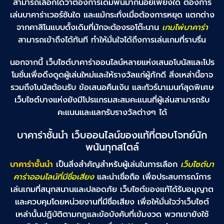
สามารถเลือกได้ว่าต้องการเดิมพันมากน้อยเพียงใด ต้องการ
เล่นบาคาร่าเวอร์ชันใด และแม้กระทั่งเมื่อต้องการหยุด แตกต่าง
จากคาสิโนแบบดั้งเดิมที่มักจะต้องรอโต๊ะนาน
เกมไพ่บาคาร่า
สามารถเข้าถึงได้ทันที ทำให้มั่นใจได้ถึงการเล่นเกมที่ราบรื่น
นอกจากนี้ เว็บไซต์บาคาร่าออนไลน์หลายแห่งเสนอโบนัสและโปร
โมชั่นเพื่อดึงดูดผู้เล่นใหม่และให้รางวัลแก่ผู้ภักดี สิ่งเหล่านี้อาจ
รวมถึงโบนัสต้อนรับ ข้อเสนอคืนเงิน และทัวร์นาเมนท์สุดพิเศษ
เว็บไซต์บางแห่งยังมีโปรแกรมสะสมคะแนนที่ผู้เล่นสามารถรับ
คะแนนและแลกรับรางวัลต่างๆ ได้
บาคาร่าชั้นนำ เว็บออนไลน์ของแท้ที่ตอบโจทย์นัก
พนันทุกสไตล์
บาคาร่าชั้นนำ
เป็นสิ่งสำคัญสำหรับผู้เล่นในการเลือก
เว็บไซต์บา
คาร่าออนไลน์ที่มีชื่อเสียง
และน่าเชื่อถือ เพื่อประสบการณ์การ
เล่นเกมที่สนุกสนานและปลอดภัย เว็บไซต์ของแท้ได้รับอนุญาต
และควบคุมโดยหน่วยงานที่มีชื่อเสียง เพื่อให้มั่นใจว่าเว็บไซต์
เหล่านั้นปฏิบัติตามกฎและข้อบังคับที่เข้มงวด พวกเขายังใช้