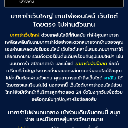
เข้าใช้งาน
บาคาร่าเว็บใหญ่ เกมไพ่ออนไลน์ เว็บไซต์
โดยตรง ไม่ผ่านตัวแทน
บาคาร่าเว็บใหญ่
ด้วยเทคโนโลยีที่ทันสมัย ทำให้คุณสามารถ
เพลิดเพลินกับเกมบาคาร่าได้อย่างสะดวกสบายจากบ้านของคุณ
เองผ่านแพลตฟอร์มออนไลน์ เว็บไซต์เหล่านี้เสนอเกมบาคาร่าให้
เลือกมากมาย รวมถึงเวอร์ชันดั้งเดิมพร้อมกับรูปแบบใหม่ๆ เช่น
มินิบาคาร่า สปีดบาคาร่า และแม้แต่
บาคาร่าเจ้ามือสด
ข้อได้
เปรียบที่สำคัญประการหนึ่งของการเล่นบาคาร่าออนไลน์คือคุณ
ไม่จำเป็นต้องผ่านตัวแทน คุณสามารถเข้าถึงเว็บไซต์
คาสิโน
ได้
โดยตรงและเริ่มเล่นได้ นอกจากนี้ เว็บไซต์บาคาร่าออนไลน์ส่วน
ใหญ่ยังมีเจ้าหน้าที่บริการลูกค้าตลอด 24 ชั่วโมงทุกวันเพื่อช่วย
เหลือคุณในทุกปัญหาหรือข้อสงสัย
บาคาร่าไม่ผ่านคนกลาง เข้าร่วมเดิมพันตอนนี้ สนุก
ง่าย และมีโอกาสลุ้นรางวัลมากมาย