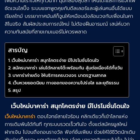
เพิ่มความเร้าใจให้ทุกวินาที มุมกล้องสุดล้ำ เห็นโต๊ะและการแจกไพ่
ชัดเจนใสปิ๊ง ระบบแชทพูดคุยกับดีลเลอร์และผู้เล่นคนอื่นได้แบบ
เรียลไทม์ บรรยากาศมันส์ก็จูนให้เหมือนนั่งล้อมวงกับเพื่อนในคา
สิโนจริง สัมผัสประสบการณ์ใหม่ ไม่ต้องฝืนอารมณ์ เสน่ห์บวก
ความทันสมัยที่สายเกมเมอร์ไม่ควรพลาด
สารบัญ
เว็บใหม่บาคาร่า สนุกโคตรง่าย มีโปรโมชั่นโดนใจ
สมัครบาคาร่า เล่นได้หลายโต๊ะพร้อมกัน ลุ้นต่อเนื่องได้ทั้งวัน
บาคาร่าค่ายดัง ให้บริการครบวงจร มาตรฐานสากล
เว็บหวยยอดนิยม ทางออกของความโปร่งใส และยุติธรรม
สรุป
เว็บใหม่บาคาร่า สนุกโคตรง่าย มีโปรโมชั่นโดนใจ
เว็บใหม่บาคาร่า
ตอบโจทย์สายใจร้อน คลิกเดียวก็เข้าโลกแห่ง
การเดิมพันได้ทันที ทุกระบบรวดเร็วทันใจ ตั้งแต่สมัครยูสใหม่
ฝากเงิน ไปจนถึงถอนรางวัล ฟังก์ชั่นเพียบ ช่วยให้ใช้ชีวิตนักเดิม