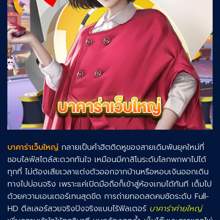
บาคาร่าเว็บใหญ่
กลายเป็นคำฮิตติดหูของสายเดิมพันยุคใหม่ที่
ชอบไลฟ์สไตล์สะดวกทันใจ เหมือนมีคาสิโนระดับโลกพกพาไปได้
ทุกที่ ไม่ต้องเสียเวลาแต่งตัวออกจากบ้านหรือหอบเงินออกเดิน
ทางไปบ่อนจริง เพราะแค่เปิดมือถือก็เข้าสู่ห้องเกมได้ทันที เต็มไป
ด้วยความเอนเตอร์เทนสุดขีด การถ่ายทอดสดคมชัดระดับ Full-
HD ดีลเลอร์สวยจริงปังจริงแบบไร้ฟิลเตอร์
บาคาร่าค่ายใหญ่