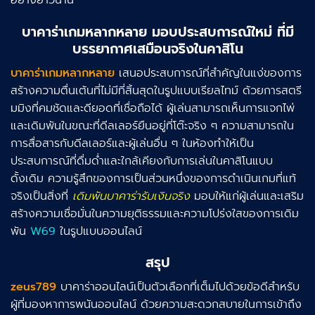
อย่างยาวนาน
บาคาร่าเกมหลากหลาย มอบประสบการณ์ใหม่ ที่มี
บรรยากาศเสมือนจริงในคาสิโน
บาคาร่าเกมหลากหลาย
เสนอประสบการณ์ที่สำคัญในแง่ของการ
สร้างความตื่นเต้นที่ไม่มีที่สิ้นสุดในรูปแบบเรียลไทม์ ด้วยการสตรี
มมิงที่คมชัดและดียอดที่เชื่อถือได้ ผู้เล่นสามารถเห็นการแจกไพ่
และเดิมพันในขณะที่ดีลเลอร์ยืนอยู่ที่โต๊ะจริง ๆ ความสามารถใน
การสื่อสารกับดีลเลอร์และผู้เล่นอื่น ๆ ในห้องทำให้เป็น
ประสบการณ์ที่ดื่มด่ำและใกล้เคียงกับการเล่นในคาสิโนแบบ
ดั้งเดิม ความรู้สึกของการเป็นส่วนหนึ่งของการดำเนินเกมที่แท้
จริงเป็นสิ่งที่
เดิมพันบาคาร่ารับเงินจริง
มอบให้แก่ผู้เล่นและเสริม
สร้างความเชื่อมั่นในความยุติธรรมและความโปร่งใสของการเดิม
พัน
W69
ในรูปแบบออนไลน์
สรุป
zeus789
บาคาร่าออนไลน์เป็นตัวเลือกที่เต็มไปด้วยข้อดีสำหรับ
ผู้ที่มองหาการพนันออนไลน์ ด้วยความสะดวกสบายในการเข้าถึง