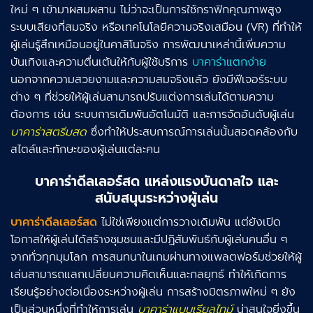
ใหม่ ๆ เข้ามาผสมผสาน ไม่ว่าจะเป็นการใช้กราฟิกคุณภาพสูง
ระบบเสียงที่สมจริง หรือเทคโนโลยีความจริงเสมือน (VR) ที่ทำให้
ผู้เล่นรู้สึกเหมือนอยู่ในคาสิโนจริง การพัฒนาเหล่านี้เพิ่มความ
บันเทิงและความตื่นเต้นให้กับผู้ใช้บริการ
บาคาร่าแตกง่าย
นอกจากความสวยงามและความสมจริงแล้ว ยังมีฟีเจอร์ระบบ
ต่าง ๆ ที่ช่วยให้ผู้เล่นสามารถปรับแต่งการเล่นได้ตามความ
ต้องการ เช่น ระบบการเดิมพันอัตโนมัติ และการจัดอันดับผู้เล่น
บาคาร่าสตรีมสด
ซึ่งทำให้ประสบการณ์การเล่นนั้นสอดคล้องกับ
สไตล์และทักษะของผู้เล่นแต่ละคน
บาคาร่าดีลเลอร์สด แหล่งแรงบันดาลใจ และ
สนับสนุนระหว่างผู้เล่น
บาคาร่าดีลเลอร์สด
ไม่ใช่เพียงแต่การวางเดิมพัน แต่ยังเปิด
โอกาสให้ผู้เล่นได้สร้างชุมชนและมีปฏิสัมพันธ์กับผู้เล่นคนอื่น ๆ
จากทั่วทุกมุมโลก การสนทนาในเกมผ่านทางแพลตฟอร์มช่วยให้ผู้
เล่นสามารถแลกเปลี่ยนความคิดเห็นและกลยุทธ์ ทำให้เกิดการ
เรียนรู้อย่างต่อเนื่องระหว่างผู้เล่น การสร้างมิตรภาพใหม่ ๆ ยัง
เป็นส่วนหนึ่งที่ทำให้การเล่น
บาคาร่าแบบเรียลไทม์
น่าสนใจยิ่งขึ้น