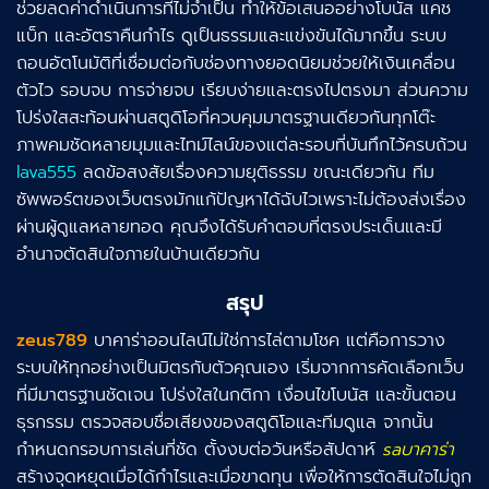
ช่วยลดค่าดำเนินการที่ไม่จำเป็น ทำให้ข้อเสนออย่างโบนัส แคช
แบ็ก และอัตราคืนกำไร ดูเป็นธรรมและแข่งขันได้มากขึ้น ระบบ
ถอนอัตโนมัติที่เชื่อมต่อกับช่องทางยอดนิยมช่วยให้เงินเคลื่อน
ตัวไว รอบจบ การจ่ายจบ เรียบง่ายและตรงไปตรงมา ส่วนความ
โปร่งใสสะท้อนผ่านสตูดิโอที่ควบคุมมาตรฐานเดียวกันทุกโต๊ะ
ภาพคมชัดหลายมุมและไทม์ไลน์ของแต่ละรอบที่บันทึกไว้ครบถ้วน
lava555
ลดข้อสงสัยเรื่องความยุติธรรม ขณะเดียวกัน ทีม
ซัพพอร์ตของเว็บตรงมักแก้ปัญหาได้ฉับไวเพราะไม่ต้องส่งเรื่อง
ผ่านผู้ดูแลหลายทอด คุณจึงได้รับคำตอบที่ตรงประเด็นและมี
อำนาจตัดสินใจภายในบ้านเดียวกัน
สรุป
zeus789
บาคาร่าออนไลน์ไม่ใช่การไล่ตามโชค แต่คือการวาง
ระบบให้ทุกอย่างเป็นมิตรกับตัวคุณเอง เริ่มจากการคัดเลือกเว็บ
ที่มีมาตรฐานชัดเจน โปร่งใสในกติกา เงื่อนไขโบนัส และขั้นตอน
ธุรกรรม ตรวจสอบชื่อเสียงของสตูดิโอและทีมดูแล จากนั้น
กำหนดกรอบการเล่นที่ชัด ตั้งงบต่อวันหรือสัปดาห์
saบาคาร่า
สร้างจุดหยุดเมื่อได้กำไรและเมื่อขาดทุน เพื่อให้การตัดสินใจไม่ถูก