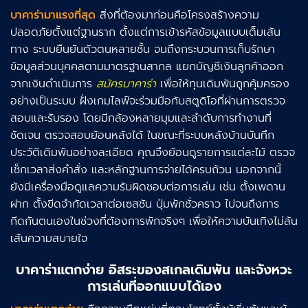
บาคาร่ามาแรงที่สุด
สิ่งที่ต้องมาก่อนคือโครงสร้างความ
ปลอดภัยตั้งแต่ฐานราก ตั้งแต่การเข้ารหัสข้อมูลแบบเต็มเส้น
ทาง ระบบยืนยันตัวตนหลายชั้น จนถึงกระบวนการเก็บรักษา
ข้อมูลส่วนบุคคลตามมาตรฐานสากล แยกบัญชีเงินลูกค้าออก
จากเงินดำเนินการ
สมัครบาคาร่า
เพื่อให้ทุนเดิมพันถูกคุ้มครอง
อย่างเป็นระบบ ฝั่งเกมไลฟ์จะร่วมมือกับสตูดิโอที่ผ่านการตรวจ
สอบและรับรอง โดยมีกล้องหลายมุมและลำดับการทำงานที่
ชัดเจน ตรวจสอบย้อนหลังได้ ในขณะที่ระบบหลังบ้านบันทึก
ประวัติเดิมพันอย่างละเอียด คุณจึงย้อนดูรายการแต่ละไม้ ตรวจ
เช็กเวลาส่งคำสั่ง และหลักฐานการจ่ายได้ครบถ้วน นอกจากนี้
ยังมีเครื่องมือดูแลความรับผิดชอบต่อการเล่น เช่น ตั้งเพดาน
ฝาก ตั้งขีดจำกัดเวลาต่อเซสชัน ปุ่มพักชั่วคราว ไปจนถึงการ
กีดกันตนเองในช่วงที่ต้องการพักจริงๆ เพื่อให้ความบันเทิงไม่ล้น
เส้นความสบายใจ
บาคาร่าแตกง่าย อิสระของสเกลเดิมพัน และจังหวะ
การเล่นที่ออกแบบได้เอง