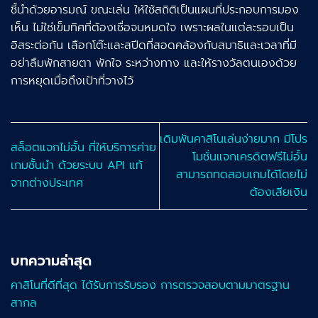
ชี้นำด้วยอารมณ์ ขณะเล่น ให้ใช้สถิติเป็นแผนที่ประกอบการมอง
เห็น ไม่ใช่เข็มทิศที่ต้องเชื่อจนหมดใจ เพราะผลในแต่ละรอบเป็น
อิสระต่อกัน เลือกโต๊ะและสปีดที่สอดคล้องกับสมาธิและเวลาที่มี
อย่าลืมพักสายตา พักใจ ระหว่างทาง และให้รางวัลตนเองด้วย
การหยุดเมื่อถึงเป้าที่วางไว้
เดิมพันคาสิโนเล่นง่ายมาก มีโปร
สล็อตแจกไม่อั้น ที่ให้บริการค่าย
โมชั่นแจกเครดิตฟรีไม่อั้น
เกมชั้นนำ ด้วยระบบ API แท้
สามารถทดสอบเกมได้โดยไม่
จากต่างประเทศ
ต้องเสียเงิน
บทความล่าสุด
คาสิโนที่ดีที่สุด ได้รับการรับรอง การตรวจสอบตามมาตรฐาน
สากล