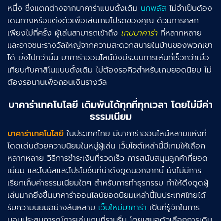
หนึ่ง ซึ่งแตกต่างจากบาคาร่าแบบดั้งเดิม
นกพลัส
ไม่จำเป็นต้อง
เดินทางหรือแต่งตัวเพื่อเล่นเกมโปรดของคุณ ด้วยการคลิก
เพียงไม่กี่ครั้ง ผู้เล่นสามารถเข้าถึง
เกมบาคาร่า
ที่หลากหลาย
และอาจชนะรางวัลใหญ่จากความสะดวกสบายในบ้านของพวกเขา
ได้ ยิ่งไปกว่านั้น บาคาร่าออนไลน์ยังมีระบบการเล่นที่เร็วกว่าเมื่อ
เทียบกับคาสิโนแบบดั้งเดิม ไม่ต้องรอคิวสำหรับเกมยอดนิยม ไม่
ต้องรอนานเพื่อถอนเงินรางวัล
บาคาร่าเทคโนโลยี เดิมพันได้ทุกที่ทุกเวลา โดยไม่มีค่า
ธรรมเนียม
บาคาร่าเทคโนโลยี
ในประเทศไทย มีบาคาร่าออนไลน์หลายแห่งที่
โดดเด่นด้วยความนิยมในหมู่ผู้เล่น เว็บไซต์เหล่านี้มีเกมให้เลือก
หลากหลาย วิธีการชำระเงินที่รวดเร็ว การสนับสนุนลูกค้าที่ยอด
เยี่ยม และโบนัสและโปรโมชั่นที่น่าดึงดูดนอกจากนี้ ยังไม่มีการ
เรียกเก็บค่าธรรมเนียมใดๆ สำหรับการทำธุรกรรม ทำให้ดึงดูดผู้
เล่นมากยิ่งขึ้นบาคาร่าออนไลน์ยอดนิยมเหล่านี้ในประเทศไทยได้
รับความนิยมอย่างล้นหลาม
เว็บใหม่บาคาร่า
เป็นที่รู้จักในการ
มอบประสบการณ์การเล่นเกมที่ราบรื่น โดยเสนอตัวเลือกการเดิม