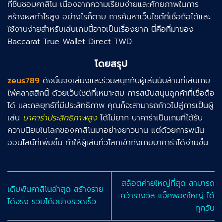
ที่ชื่นชอบคาสิโน เนื่องจากความเรียบง่ายและศักยภาพในการ
สร้างผลกำไรสูง อย่างไรก็ตาม การค้นหาเว็บไซต์ที่เชื่อถือได้และ
ใช้งานง่ายสำหรับเล่นเกมนี้อาจเป็นเรื่องยาก นี่คือที่มาของ
Baccarat True Wallet Direct TWD
โดยสรุป
zeus789
ดังนั้นจงเสี่ยงและร่วมสนุกกับผู้เล่นนับล้านที่เล่นเกม
ไพ่คลาสสิกนี้ ด้วยเว็บไซต์ที่เหมาะสม การสนับสนุนลูกค้าที่เชื่อถือ
ได้ และกลยุทธ์ที่มีประสิทธิภาพ คุณก็จะสามารถก้าวไปสู่การเป็นผู้
เล่น
บาคาร่าประสิทธิภาพสูง
ได้ไม่ยาก บาคาร่าเป็นเกมที่ได้รับ
ความนิยมในโลกของคาสิโนมาอย่างยาวนาน แต่ด้วยการพนัน
ออนไลน์ที่เพิ่มขึ้น ทำให้ผู้เล่นทั่วโลกเข้าถึงเกมบาคาร่าได้ง่ายขึ้น
สล็อตค่ายใหญ่ที่สุด สามารถ
เดิมพันคาสิโนล่าสุด สร้างราย
คว้ารางวัล แจ็คพอตใหญ่ ได้
ได้จริง รวยได้อย่างรวดเร็ว
ทุกวัน