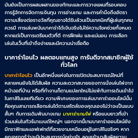
มันยังเป็นการผสมผสานของทักษะและการวางแผนที่รอบคอบ
การรู้จักการจัดการเงินทุน การอ่านเกม และการคำนึงถึงอัตรา
ความเสี่ยงต่อรางวัลที่คุณอาจได้รับล้วนเป็นเทคนิคที่ผู้เล่นทุกคน
ควรมี การเล่นพนันบาคาร่าได้เงินจริงไม่ใช่ความโชคช่วยทั้งหมด
หากแต่เป็นการเตรียมตัวที่ดี การฝึกฝน และแน่นอน การเลือก
เล่นในเว็บที่เข้าถึงง่ายและมีความน่าเชื่อถือ
บาคาร่าโอนไว ผลตอบแทนสูง การันตีจากสมาชิกผู้ใช้
ทั่วโลก
บาคาร่าโอนไว
เป็นอีกหนึ่งแห่งในการเปิดประสบการณ์ใหม่ที่
หลายคนยังไม่ได้สัมผัส ความสะดวกสบายของการนั่งเล่นไพ่จาก
หน้าจอที่บ้าน หรือที่ทำงานก็ตามแปลกใหม่ไม่แพ้กับการเดินเข้าไป
ในคาสิโนเลยทีเดียว ความพิเศษของการเล่นบาคาร่าออนไลน์นั้น
คือคุณสามารถเลือกเล่นได้ตามสไตล์ของคุณเองไม่ว่าจะเป็นแบบ
สั้นๆ กับการเดิมพันบางเกม
บาคาร่าเกมไพ่
หรือแบบยาวที่เข้า
ร่วมเล่นในทัวร์นาเมนต์ใหญ่ๆ นอกจากนี้เกมบาคาร่าออนไลน์ยัง
มีกราฟิกและเอฟเฟกต์ที่สวยงามเหมือนอยู่ในคาสิโนจริงๆ หาก
คุณอยากรู้ว่าจะมีประสบการณ์อย่างไร ลองเข้ามาสัมผัสความ