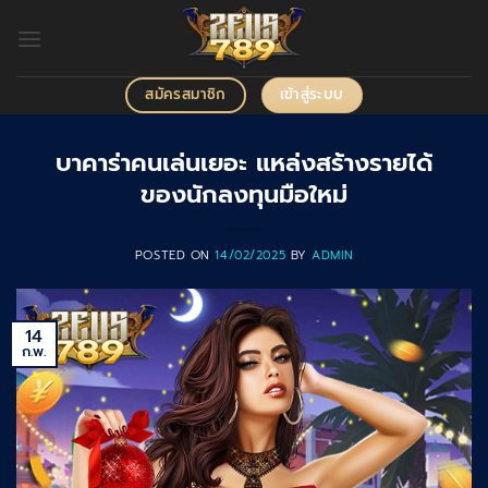
ข้าม
ไป
ยัง
เนื้อหา
เข้าสู่ระบบ
สมัครสมาชิก
บาคาร่าคนเล่นเยอะ แหล่งสร้างรายได้
ของนักลงทุนมือใหม่
POSTED ON
14/02/2025
BY
ADMIN
14
ก.พ.