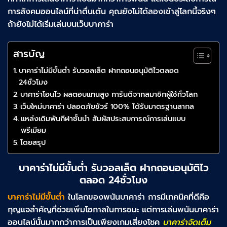
การสังคมออนไลน์ที่น่าตื่นเต้น คุณยังไม่ได้ลองเข้าสู่โลกนี้จริงๆ
ถ้ายังไม่ได้เริ่มเล่นบนเว็บบาคาร่า
สารบัญ
บาคาร่าไม่มีขั้นต่ำ รับวอลเล็ต ฝากถอนอนุมัติไวตลอด
24ชั่วโมง
บาคาร่าโอนไว ผลตอบแทนสูง การันตีจากสมาชิกผู้ใช้ทั่วโลก
เว็บใหม่บาคาร่า ปลอดภัยชัวร์ 100% ได้รับมาตรฐานสากล
แหล่งเดิมพันกีฬาชั้นนำ สัมผัสประสบการณ์การเล่นแบบ
พรีเมียม
โดยสรุป
บาคาร่าไม่มีขั้นต่ำ รับวอลเล็ต ฝากถอนอนุมัติไว
ตลอด 24ชั่วโมง
บาคาร่าไม่มีขั้นต่ำ
ในโลกของพนันบาคาร่า การมีเทคนิคที่ดีคือ
กุญแจสำคัญที่ช่วยเพิ่มโอกาสในการชนะ แต่การเล่นพนันบาคาร่า
ออนไลน์นั้นมากกว่าการเป็นเพียงเกมเสี่ยงโชค
บาคาร่าจัดเต็ม