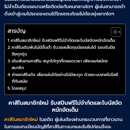
ไม่จำเป็นต้องรอนานหรือติดต่อกับคนกลางใดๆ ผู้เล่นสามารถดำ
ดิ่งเข้าสู่เกมโปรดของตนได้โดยตรงโดยไม่ต้องยุ่งยากใดๆ
สารบัญ
คาสิโนสมาชิกใหม่ รับสปินฟรีไม่จำกัดและโบนัสจัดหนักจัดเต็ม
คาสิโนเดิมพันไม่มีขั้นต่ำ รับวอลเล็ตทุนน้อยเล่นได้ รองรับมือ
ถือทุกรุ่น
เดิมพันเกมคาสิโน สนุกได้ทุกที่ตลอดเวลา เพียงแค่สมัคร
สมาชิก
ค่ายคาสิโนดัง เลือกเล่นได้อย่างไม่มีสะดุด ด้วยระบบเทคโนโลยี
ที่ทันสมัย
โดยสรุป
คาสิโนสมาชิกใหม่ รับสปินฟรีไม่จำกัดและโบนัสจัด
หนักจัดเต็ม
คาสิโนสมาชิกใหม่
ในอดีต ผู้เล่นต้องผ่านกระบวนการที่ยาวนาน
ในการลงทะเบียนบัญชีที่คาสิโนทางบกและรับชิปก่อนจึงจะ