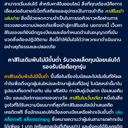
สามารถเริ่มเล่นได้ สำหรับคาสิโนออนไลน์ สิ่งที่คุณต้องมีคือการ
เชื่อมต่ออินเทอร์เน็ตที่เสถียรและอุปกรณ์ในการเข้าถึง
คาสิโนเข้า
เล่นง่าย
สิ่งนี้ช่วยลดความจำเป็นในการรอคิวยาวหรือผ่านการ
ตรวจสอบความปลอดภัยเพื่อเข้าสู่คาสิโนจริง นอกจากนี้ เว็บคา
สิโนของแท้ยังมีกฎระเบียบและข้อกำหนดด้านใบอนุญาตที่เข้ม
งวดซึ่งต้องปฏิบัติตาม สิ่งนี้ทำให้มั่นใจได้ว่าพวกเขาดำเนินงาน
อย่างยุติธรรมและปลอดภัย
คาสิโนเดิมพันไม่มีขั้นต่ำ รับวอลเล็ตทุนน้อยเล่นได้
รองรับมือถือทุกรุ่น
คาสิโนเดิมพันไม่มีขั้นต่ำ
ขึ้นชื่อในเรื่องโบนัสและโปรโมชั่นที่ให้ผล
กำไรเพื่อดึงดูดผู้เล่นใหม่และรักษาผู้เล่นที่มีอยู่ โบนัสเหล่านี้มาใน
รูปแบบที่แตกต่างกัน เช่น ฟรีสปิน การจับคู่เงินฝาก ข้อเสนอคืน
เงิน และแม้แต่การแจกของรางวัล
คาสิโนในเว็บเดียว
หนึ่งในสิ่ง
จูงใจที่ได้รับความนิยมมากที่สุดที่คาสิโนออนไลน์นำเสนอคือ
เครดิตฟรี ซึ่งมักจะมอบให้เมื่อลงทะเบียนหรือฝากเงินขั้นต่ำ
เล่น
สล็อตฟรี สล็อตแตกpg
ซึ่งหมายความว่าผู้เล่นสามารถฝากเงิน
ได้เพียง 1 บาท (หรือสกุลเงินที่เทียบเท่า) และยังคงได้รับเครดิต