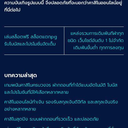
ความบันเทิงรูปแบบนี้ จึงปลอดภัยที่จะบอกว่าคาสิโนออนไลน์อยู่
ที่นี่ต่อไป
แหล่งรวมการเดิมพันกีฬาทุก
เล่นสล็อตฟรี สล็อตแตกpg
ชนิด เว็บไซต์อันดับ 1 ไม่จำกัด
รับโบนัสและโปรโมชั่นจัดเต็ม
เดิมพันขั้นต่ำ ทุกการลงทุน
บทความล่าสุด
เกมพนันคาสิโนครบวงจร ฝากถอนที่ทำได้แบบอัตโนมัติ โบนัส
และโปรโมชันที่มีให้เลือกหลากหลาย
คาสิโนออนไลน์ทำเงิน รองรับสกุลเงินดิจิทัล และสกุลเงินจริง
อย่างหลากหลาย
คาสิโนสุดปัง ระบบฝากถอนที่รวดเร็ว และปลอดภัย