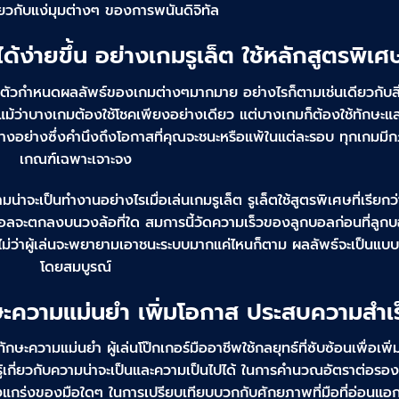
เกี่ยวกับแง่มุมต่างๆ ของการพนันดิจิทัล
ด้ง่ายขึ้น อย่างเกมรูเล็ต ใช้หลักสูตรพิเศ
นตัวกำหนดผลลัพธ์ของเกมต่างๆมากมาย อย่างไรก็ตามเช่นเดียวกับสิ
น แม้ว่าบางเกมต้องใช้โชคเพียงอย่างเดียว แต่บางเกมก็ต้องใช้ทักษะแ
บางอย่างซึ่งคำนึงถึงโอกาสที่คุณจะชนะหรือแพ้ในแต่ละรอบ ทุกเกมมี
เกณฑ์เฉพาะเจาะจง
ความน่าจะเป็นทำงานอย่างไรเมื่อเล่นเกม
รูเล็ต รูเล็ตใช้สูตรพิเศษที่เรียกว่
อลจะตกลงบนวงล้อที่ใด สมการนี้วัดความเร็วของลูกบอลก่อนที่ลูก
่ว่าผู้เล่นจะพยายามเอาชนะระบบมากแค่ไหนก็ตาม ผลลัพธ์จะเป็นแบบส
โดยสมบูรณ์
กษะความแม่นยำ เพิ่มโอกาส ประสบความสำเร
ทักษะความแม่นยำ ผู้เล่นโป๊กเกอร์มืออาชีพใช้กลยุทธ์ที่ซับซ้อนเพื่อเพิ่
เกี่ยวกับความน่าจะเป็นและความเป็นไปได้ ในการคำนวณอัตราต่อรอง 
งแกร่งของมือใดๆ ในการเปรียบเทียบบวกกับศักยภาพที่มือที่อ่อนแอก