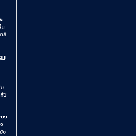
จะ
ื้น
คาสิ
รม
ับ
ี่ปี
พียง
อง
ยัง