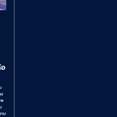
ือ
ม
กม
อพ
น
ความ