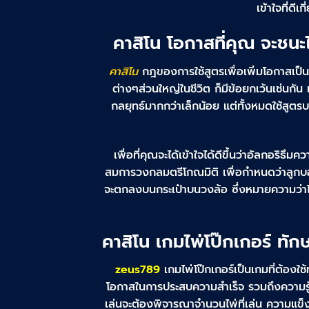
เข้าใจที่ดี
คาสิโน โอกาสที่คุณ จะชนะไ
คาสิโน
กฎของการใช้สูตรเพื่อเพิ่ม
โอกาสเป็
ต่างๆส่วนใหญ่ในชีวิต ก็มีข้อยกเว้นเช่นกั
กลยุทธ์มากกว่าเล็กน้อย แต่ทั้งหมดใช้สูตร
เพื่อที่คุณจะได้เข้าใจได้ดีขึ้นว่าอัลกอริธึม
สมการวงกลมตรีโกณมิติ เพื่อกำหนดว่าลูกบ
จะตกลงบนกระเป๋าบนวงล้อ ซึ่งหมายความว่าไม
คาสิโน เกมไพ่โป๊กเกอร์ ทั
zeus789
เกมไพ่โป๊กเกอร์เป็นเกมที่ต้องใช้
โอกาสในการประสบความสำเร็จ รวมถึงความรู้
เล่นจะต้องพิจารณาจำนวนไพ่ที่เล่น ความแข็