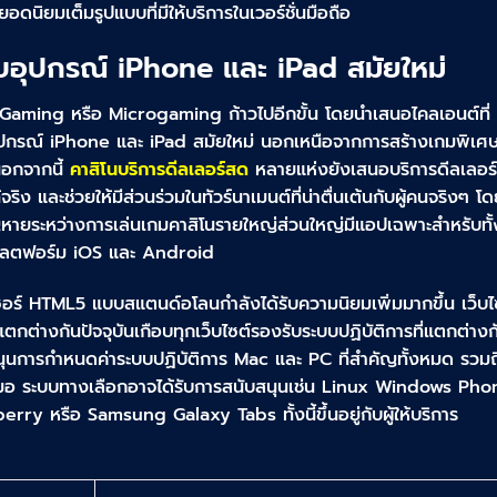
ดนิยมเต็มรูปแบบที่มีให้บริการในเวอร์ชั่นมือถือ
ับอุปกรณ์ iPhone และ iPad สมัยใหม่
 Gaming หรือ Microgaming ก้าวไปอีกขั้น โดยนำเสนอไคลเอนต์ที่
อุปกรณ์ iPhone และ iPad สมัยใหม่ นอกเหนือจากการสร้างเกมพิเศษท
นอกจากนี้
คาสิโนบริการดีลเลอร์สด
หลายแห่งยังเสนอบริการดีลเลอร
ท้จริง และช่วยให้มีส่วนร่วมในทัวร์นาเมนต์ที่น่าตื่นเต้นกับผู้คนจริงๆ โด
สูญหายระหว่างการเล่นเกมคาสิโนรายใหญ่ส่วนใหญ่มีแอปเฉพาะสำหรับทั้
ลตฟอร์ม iOS และ Android
ว์เซอร์ HTML5 แบบสแตนด์อโลนกำลังได้รับความนิยมเพิ่มมากขึ้น
เว็บไ
่แตกต่างกัน
ปัจจุบันเกือบทุกเว็บไซต์รองรับระบบปฏิบัติการที่แตกต่างก
ุนการกำหนดค่าระบบปฏิบัติการ Mac และ PC ที่สำคัญทั้งหมด รวมถ
มอ ระบบทางเลือกอาจได้รับการสนับสนุนเช่น Linux Windows Pho
y หรือ Samsung Galaxy Tabs ทั้งนี้ขึ้นอยู่กับผู้ให้บริการ