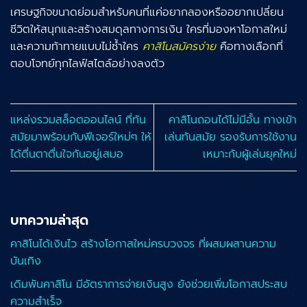
เศรษฐกิจขนาดย่อมสำหรับคนที่แค่อยากลองหรืออยากเปลี่ยน
ชีวิตให้สนุกและสร้างสมดุลทางการเงิน ใครที่มองหาโอกาสใหม่
และความท้าทายแบบไม่ซ้ำใคร
คาสิโนสมัครง่าย
คือทางเลือกที่
ตอบโจทย์ทุกไลฟ์สไตล์อย่างลงตัว
แหล่งรวมสล็อตออนไลน์ ที่ทัน
คาสิโนถอนได้ไม่มีอั้น ทางเข้า
สมัยมาพร้อมกับฟีเจอร์ใหม่ๆ ให้
เล่นทันสมัย รองรับการใช้งาน
ได้ตื่นตาตื่นใจกันอยู่เสมอ
เหมาะกับผู้เล่นยุคใหม่
บทความล่าสุด
คาสิโนได้เงินไว สร้างโอกาสใหม่ครบวงจร ที่ผสมผสานความ
บันเทิง
เดิมพันคาสิโน มีอัตราการจ่ายเงินสูง ยังช่วยเพิ่มโอกาสประสบ
ความสำเร็จ