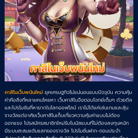
คาสิโนเว็บพนันใหม่
ยุคเศรษฐกิจไม่แน่นอนแบบปัจจุบัน ความคุ้ม
ค่าคือสิ่งที่หลายคนโหยหา เว็บคาสิโนจึงตอบโจทย์เต็มๆ ด้วยดีล
และโปรโมชันที่หายากในโลกออฟไลน์ เราไม่ได้แค่เล่นเกมและลุ้น
รางวัลแต่อาศัยเว็บคาสิโนเก็บเกี่ยวความคุ้มค่าแบบไม่ต้อง
ออกแรง โปรสมัครสมาชิกใหม่รับโบนัสแบบที่ไม่ต้องลงทุนหนัก
มีระบบสะสมแต้มแลกของรางวัล โปรโมชั่นฝาก-ถอนประจำ