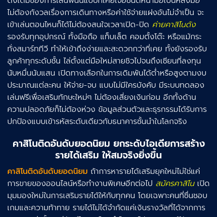
ดั้งเดิมของการเล่นพนันแบบที่เคยเจอชนิดหน้ามือเป็นหลังมือ
ไม่ต้องกังวลเรื่องการเดินทางหรือค่าใช้จ่ายแฝงอันไม่จำเป็น จะ
เข้าเล่นตอนไหนก็ได้ไม่ต้องสนใจเวลาเปิด-ปิด
ค่ายคาสิโนดัง
รองรับทุกอุปกรณ์ ทั้งมือถือ แท็บเล็ต คอมตั้งโต๊ะ หรือแม้กระ
ทั่งสมาร์ททีวี ทำให้เข้าถึงง่ายและสะดวกกว่าที่เคย ทั้งยังรองรับ
ลูกค้าทุกระดับชั้น ไล่ตั้งแต่มือใหม่สายชิวไปจนถึงเซียนที่ลงทุน
นับหมื่นนับแสน เปิดทางเลือกในการเดิมพันได้ต่ำหรือสูงตามงบ
ประมาณแต่ละคน ให้จ่าย-จบ แบบไม่มีใครบังคับ มีระบบทดลอง
เล่นฟรีเพื่อเสริมทักษะใหม่ๆ ไม่ต้องเสี่ยงเงินก่อน อีกทั้งด้าน
ความปลอดภัยก็ไม่ต้องห่วง ข้อมูลส่วนตัวและธุรกรรมได้รับการ
ปกป้องแบบเข้ารหัสระดับเดียวกับธนาคารชั้นนำในโลกจริง
คาสิโนติดอันดับยอดนิยม ยกระดับไอเดียการสร้าง
รายได้เสริม ให้สมจริงยิ่งขึ้น
คาสิโนติดอันดับยอดนิยม
ถ้าการหารายได้เสริมยุคใหม่ไม่ใช่แค่
การขายของออนไลน์หรือทำงานพิเศษอีกต่อไป
สมัครคาสิโน
เปิด
มุมมองใหม่ในการเสริมรายได้ให้กับทุกคน โดยเฉพาะคนที่ชื่นชอบ
เกมและความท้าทาย รายได้ไม่ได้จำกัดแค่เงินรางวัลที่ได้จากการ