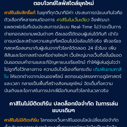
ตอบโจทย์ไลฟ์สไตล์ยุคใหม่
คาสิโนลิขสิทธิ์แท้
ในยุคที่ทุกวินาทีมีค่า ประสบการณ์แบบทันใจคือ
ตัวเลือกที่หลายคนต้องการ
คาสิโนในเว็บเดียว
จึงพัฒนา
แพลตฟอร์มที่เน้นประสบการณ์แบบ Real-Time ไม่ว่าจะเป็นการ
ถ่ายทอดสดเกมพนันต่างๆ ดีลเลอร์โต้ตอบผู้เล่นได้ทันที เข้าใจ
อารมณ์และสร้างความสนุกที่เหมือนไปนั่งล้อมโต๊ะจริง ฟีเจอร์แช
ทสดหรือสนทนากับผู้เล่นจากทั่วโลกได้ตลอด 24 ชั่วโมง เพิ่ม
สีสันและโอกาสสร้างเครือข่ายใหม่ๆ เว็บใหญ่บางเว็บถึงขั้นมีแอด
มินรอตอบคำถามและแก้ปัญหาแบบเรียลไทม์ ทำให้ผู้เล่นอุ่นใจว่า
ไม่ถูกทิ้งไว้กลางทาง ความฉับไวนี้เองที่ยกระดับ
เดิมพันเกมคาสิ
โน
ให้แตกต่างจากบ่อนออฟไลน์ ลดทอนอุปสรรคทางภูมิศาสตร์
และเวลา กลายเป็นพื้นที่สร้างสังคมยุคใหม่ จัดเต็มทั้งความ
บันเทิงและโอกาสในการปะทะฝีมือกับคนทั่วโลกในเวลาจริง
คาสิโนไม่มีติดเทิร์น ปลดล็อกข้อจำกัด ในการเล่น
แบบเดิมๆ
คาสิโนไม่มีติดเทิร์น
โลกของเว็บคาสิโนออนไลน์เปลี่ยนข้อจำกัด