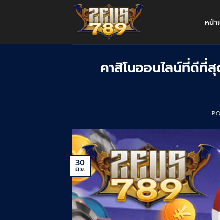
ข้าม
ไป
หน้า
ยัง
เนื้อหา
คาสิโนออนไลน์ที่ดีที่
PO
30
มิ.ย.