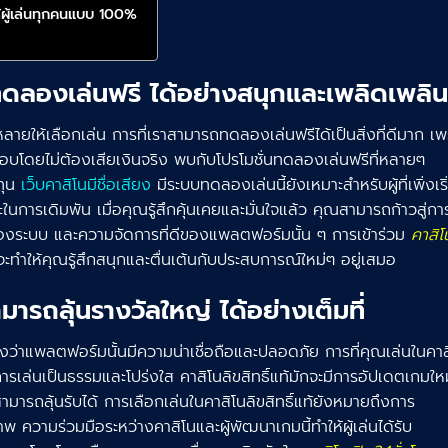
้ผู้เล่นทุกคนแบบ 100%
ณทดลองเล่นฟรี ได้อย่างสนุกและเพลิดเพลิน
ยให้เลือกเล่น การที่เราสามารถทดลองเล่นฟรีได้เป็นสิ่งที่ดีมาก เพ
โดยไม่ต้องเสียเงินจริง พบกับโปรโมชั่นทดลองเล่นฟรีที่หลายๆ
ทุน
เว็บคาสิโนมีชื่อเสียง
มีระบบทดลองเล่นนี้ยังเหมาะสำหรับผู้ที่เพิ่งเริ
ในการเดิมพัน เมื่อคุณรู้สึกคุ้นเคยและมั่นใจแล้ว คุณสามารถก้าวสู่กา
ของระบบ และความจัดการที่ดีของแพลตฟอร์มนั้น ๆ การเข้าร่วม
คาสิโ
ำให้คุณรู้สึกสนุกและตื่นเต้นกับประสบการณ์ใหม่ๆ อยู่เสมอ
ารถลุ้นรางวัลใหญ่ ได้อย่างเต็มที่
ับรองว่าแพลตฟอร์มนั้นมีความน่าเชื่อถือและปลอดภัย การที่คุณเล่นในคาส
ารเล่นเป็นธรรมและโปร่งใส คาสิโนลิขสิทธิ์แท้มักจะมีการอัปเดตเกมให
ามารถลุ้นรับได้ การเลือกเล่นในคาสิโนลิขสิทธิ์แท้ยังหมายถึงการ
าพ ความร่วมมือระหว่างคาสิโนและผู้พัฒนาเกมนี้ทำให้ผู้เล่นได้รับ