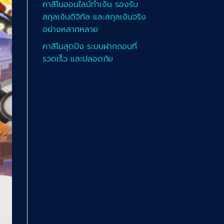
คาสิโนออนไลน์ทำเงิน รองรับ
สกุลเงินดิจิทัล และสกุลเงินจริง
อย่างหลากหลาย
คาสิโนสุดปัง ระบบฝากถอนที่
รวดเร็ว และปลอดภัย