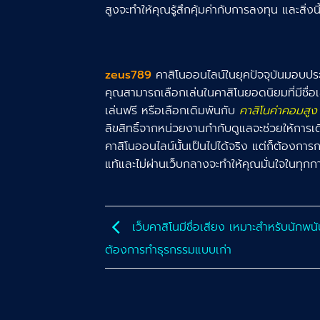
สูงจะทำให้คุณรู้สึกคุ้มค่ากับการลงทุน และส
zeus789
คาสิโนออนไลน์ในยุคปัจจุบันมอบปร
คุณสามารถเลือกเล่นในคาสิโนยอดนิยมที่มีชื่
เล่นฟรี หรือเลือกเดิมพันกับ
คาสิโนค่าคอมสูง
ลิขสิทธิ์จากหน่วยงานกำกับดูแลจะช่วยให้กา
คาสิโนออนไลน์นั้นเป็นไปได้จริง แต่ก็ต้องการกา
แท้และไม่ผ่านเว็บกลางจะทำให้คุณมั่นใจในทุกก
เว็บคาสิโนมีชื่อเสียง เหมาะสำหรับนักพนันรุ
ต้องการทำธุรกรรมแบบเก่า