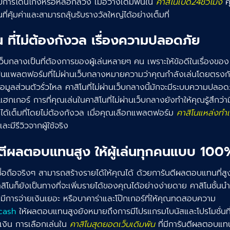
วกับการโดนโกงหรือหลอกลวง เมื่อวางเดิมพันใน
คาสิโนเปิด24ชั่วโมง
ค
ี่คุ้มค่าและสามารถลุ้นรับรางวัลใหญ่ได้อย่างเต็มที่
 ที่ไม่ต้องกังวล เรื่องความปลอดภัย
เว็บกลางเป็นที่ต้องการของผู้เล่นหลายๆ คน เพราะให้ข้อดีในเรื่องของ
ในแพลตฟอร์มที่ไม่ผ่านเว็บกลางหมายความว่าคุณกำลังเล่นโดยตรงก
อมูลส่วนตัวรั่วไหล คาสิโนที่ไม่ผ่านเว็บกลางนี้มักจะมีระบบความปลอด
แฮกเกอร์ การที่คุณเล่นในคาสิโนที่ไม่ผ่านเว็บกลางยังทำให้คุณรู้สึกว่าม
ได้เต็มที่โดยไม่ต้องกังวล เมื่อคุณเลือกแพลตฟอร์ม
คาสิโนแหล่งทำเ
ละมีรีวิวจากผู้ใช้จริง
ันตีผลตอบแทนสูง ให้ผู้เล่นทุกคนแบบ 100
เชื่อถือจริงๆ สามารถสร้างรายได้ให้คุณได้ ด้วยการันตีผลตอบแทนที่สู
สิโนก็ยังเป็นทางที่จะเพิ่มรายได้ของคุณได้อย่างง่ายดาย คาสิโนชั้นนำ
ี่มีการจ่ายเงินเยอะ หรือบาคาร่าและโป๊กเกอร์ที่ให้คุณทดสอบความ
cash
ให้ผลตอบแทนสูงยังหมายถึงการมีโปรแกรมโบนัสและโปรโมชั่นที่
นเงิน การเลือกเล่นใน
คาสิโนสุดยอดเว็บเดิมพัน
ที่มีการันตีผลตอบแท