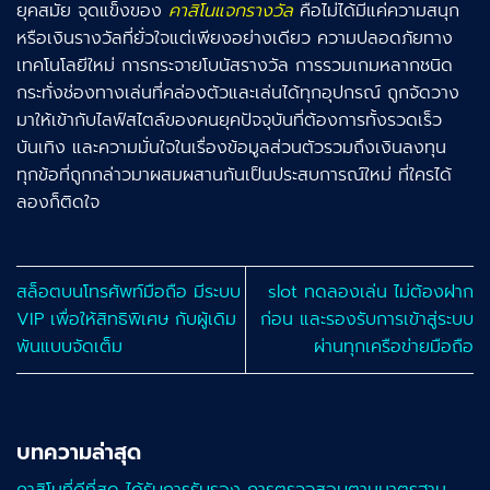
ยุคสมัย จุดแข็งของ
คาสิโนแจกรางวัล
คือไม่ได้มีแค่ความสนุก
หรือเงินรางวัลที่ยั่วใจแต่เพียงอย่างเดียว ความปลอดภัยทาง
เทคโนโลยีใหม่ การกระจายโบนัสรางวัล การรวมเกมหลากชนิด
กระทั่งช่องทางเล่นที่คล่องตัวและเล่นได้ทุกอุปกรณ์ ถูกจัดวาง
มาให้เข้ากับไลฟ์สไตล์ของคนยุคปัจจุบันที่ต้องการทั้งรวดเร็ว
บันเทิง และความมั่นใจในเรื่องข้อมูลส่วนตัวรวมถึงเงินลงทุน
ทุกข้อที่ถูกกล่าวมาผสมผสานกันเป็นประสบการณ์ใหม่ ที่ใครได้
ลองก็ติดใจ
สล็อตบนโทรศัพท์มือถือ มีระบบ
slot ทดลองเล่น ไม่ต้องฝาก
VIP เพื่อให้สิทธิพิเศษ กับผู้เดิม
ก่อน และรองรับการเข้าสู่ระบบ
พันแบบจัดเต็ม
ผ่านทุกเครือข่ายมือถือ
บทความล่าสุด
คาสิโนที่ดีที่สุด ได้รับการรับรอง การตรวจสอบตามมาตรฐาน