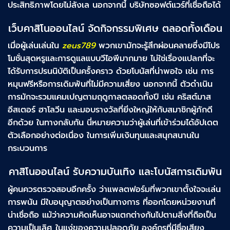
ประสิทธิภาพโดยไม่ลังเล นอกจากนี้ บริษัทซอฟต์แวร์ที่เชื่อถือได้
เว็บคาสิโนออนไลน์ จัดกิจกรรมพิเศษ ตลอดทั้งเดือน
เมื่อผู้เล่นเล่นใน
zeus789
พวกเขามักจะรู้สึกผ่อนคลายซึ่งมีโปร
โมชั่นสุดหรูและการดูแลแบบวีไอพีมากมาย ไม่ใช่เรื่องแปลกที่จะ
ได้รับการปรนนิบัติเป็นครั้งคราว ด้วยโบนัสที่น่าพอใจ เช่น การ
หมุนฟรีหรือการเดิมพันที่ไม่มีความเสี่ยง นอกจากนี้ ตัวดำเนิน
การมักจะรวมแคมเปญตามฤดูกาลตลอดทั้งปี เช่น คริสต์มาส
อีสเตอร์ ฮาโลวีน และมอบรางวัลที่ยิ่งใหญ่ให้กับสมาชิกผู้ภักดี
อีกด้วย ในทางกลับกัน นี่หมายความว่าผู้เล่นที่เข้าร่วมได้อัปเดต
ตัวเลือกอย่างต่อเนื่อง ในการเพิ่มเงินทุนและสนุกสนานใน
กระบวนการ
คาสิโนออนไลน์ รับความบันเทิง และโบนัสการเดิมพัน
ผู้คนควรตรวจสอบอีกครั้ง ว่าแพลตฟอร์มที่พวกเขาตั้งใจจะเล่น
การพนัน มีใบอนุญาตอย่างเป็นทางการ ที่ออกโดยหน่วยงานที่
น่าเชื่อถือ แม้ว่าความคิดเห็นอาจแตกต่างกันไปตามสิ่งที่ถือเป็น
ความเป็นเลิศ ในแง่ของความปลอดภัย องค์กรที่มีชื่อเสียง