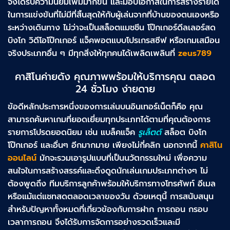
จึงได้รับความนิยมเพิ่มมากขึ้น และมอบโอกาสในการสร้างรายได้
ในการแข่งขันที่ไม่มีที่สิ้นสุดให้กับผู้เล่นจากที่บ้านของตนเองหรือ
ระหว่างเดินทาง ไม่ว่าจะเป็นสล็อตแมชชีน โป๊กเกอร์ดีลเลอร์สด
บิงโก วิดีโอโป๊กเกอร์ แจ็คพอตแบบโปรเกรสซีฟ หรือเกมเสมือน
จริงประเภทอื่น ๆ มีทุกสิ่งให้ทุกคนได้เพลิดเพลินที่
zeus789
คาสิโนค่ายดัง คุณภาพพร้อมให้บริการคุณ ตลอด
24 ชั่วโมง ง่ายดาย
ข้อดีหลักประการหนึ่งของการเล่นบนอินเทอร์เน็ตก็คือ คุณ
สามารถค้นหาเกมที่ยอดเยี่ยมทุกประเภทได้ตามที่คุณต้องการ
รายการโปรดยอดนิยม เช่น แบล็คแจ็ค
รูเล็ตต์
สล็อต บิงโก
โป๊กเกอร์ และอื่นๆ อีกมากมาย เพียงไม่กี่คลิก นอกจากนี้
คาสิโน
ออนไลน์
มักจะรวมเอารูปแบบที่เป็นนวัตกรรมใหม่ เพื่อความ
สนใจในการสร้างสรรค์และดึงดูดนักเล่นเกมประเภทต่างๆ ไม่
ต้องพูดถึง ทีมบริการลูกค้าพร้อมให้บริการทางโทรศัพท์ อีเมล
หรือแม้แต่แชทสดตลอดเวลาของวัน ด้วยเหตุนี้ การสนับสนุน
สำหรับปัญหาทั้งหมดที่เกี่ยวข้องกับการฝาก การถอน กรอบ
เวลาการถอน จึงได้รับการจัดการอย่างรวดเร็วและมี