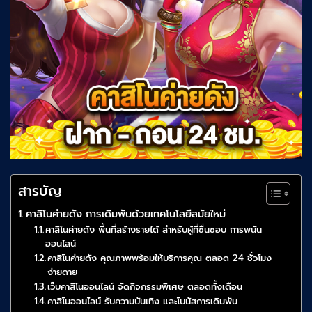
สารบัญ
คาสิโนค่ายดัง การเดิมพันด้วยเทคโนโลยีสมัยใหม่
คาสิโนค่ายดัง พื้นที่สร้างรายได้ สำหรับผู้ที่ชื่นชอบ การพนัน
ออนไลน์
คาสิโนค่ายดัง คุณภาพพร้อมให้บริการคุณ ตลอด 24 ชั่วโมง
ง่ายดาย
เว็บคาสิโนออนไลน์ จัดกิจกรรมพิเศษ ตลอดทั้งเดือน
คาสิโนออนไลน์ รับความบันเทิง และโบนัสการเดิมพัน